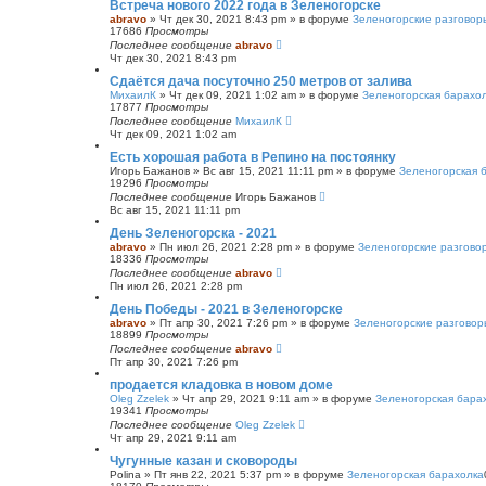
Встреча нового 2022 года в Зеленогорске
abravo
»
Чт дек 30, 2021 8:43 pm
» в форуме
Зеленогорские разговор
17686
Просмотры
Последнее сообщение
abravo
Чт дек 30, 2021 8:43 pm
Сдаётся дача посуточно 250 метров от залива
МихаилК
»
Чт дек 09, 2021 1:02 am
» в форуме
Зеленогорская барахо
17877
Просмотры
Последнее сообщение
МихаилК
Чт дек 09, 2021 1:02 am
Есть хорошая работа в Репино на постоянку
Игорь Бажанов
»
Вс авг 15, 2021 11:11 pm
» в форуме
Зеленогорская 
19296
Просмотры
Последнее сообщение
Игорь Бажанов
Вс авг 15, 2021 11:11 pm
День Зеленогорска - 2021
abravo
»
Пн июл 26, 2021 2:28 pm
» в форуме
Зеленогорские разгово
18336
Просмотры
Последнее сообщение
abravo
Пн июл 26, 2021 2:28 pm
День Победы - 2021 в Зеленогорске
abravo
»
Пт апр 30, 2021 7:26 pm
» в форуме
Зеленогорские разговор
18899
Просмотры
Последнее сообщение
abravo
Пт апр 30, 2021 7:26 pm
продается кладовка в новом доме
Oleg Zzelek
»
Чт апр 29, 2021 9:11 am
» в форуме
Зеленогорская бара
19341
Просмотры
Последнее сообщение
Oleg Zzelek
Чт апр 29, 2021 9:11 am
Чугунные казан и сковороды
Polina
»
Пт янв 22, 2021 5:37 pm
» в форуме
Зеленогорская барахолка