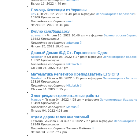
Вс окт 16, 2022 4:49 pm
Помощь беженцам из Украины
uev
»
Чт сен 22, 2022 11:40 pm
» в форуме
Зеленогорская барахолка
16709
Просмотры
Последнее сообщение
uev
Чт сен 22, 2022 11:40 pm
Куплю каяк/байдарку
adamant
»
Чт сен 15, 2022 10:46 am
» в форуме
Зеленогорская барах
16582
Просмотры
Последнее сообщение
adamant
Чт сен 15, 2022 10:46 am
Дачный Домик Ж.Д Ст . Горьковское Сдам
Nikolaich
»
Сб июн 04, 2022 5:27 pm
» в форуме
Зеленогорская барахо
18392
Просмотры
Последнее сообщение
Nikolaich
Сб июн 04, 2022 5:27 pm
Математика Репетитор Преподаватель ЕГЭ ОГЭ
Nikolaich
»
Сб июн 04, 2022 5:15 pm
» в форуме
Зеленогорская барахо
17316
Просмотры
Последнее сообщение
Nikolaich
Сб июн 04, 2022 5:15 pm
Электрик,электромонтажные работы
Marsus
»
Пт мар 04, 2022 4:58 am
» в форуме
Зеленогорская барахолк
18499
Просмотры
Последнее сообщение
Marsus
Пт мар 04, 2022 4:58 am
отдам даром телек аналоговый
Татьяна Байкова
»
Чт янв 13, 2022 7:57 pm
» в форуме
Зеленогорская
17949
Просмотры
Последнее сообщение
Татьяна Байкова
Чт янв 13, 2022 7:57 pm