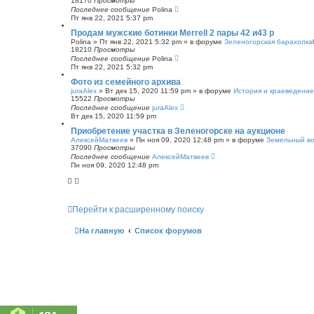
18170
Просмотры
Последнее сообщение
Polina
Пт янв 22, 2021 5:37 pm
Продам мужские ботинки Merrell 2 пары 42 и43 р
Polina
»
Пт янв 22, 2021 5:32 pm
» в форуме
Зеленогорская барахолка
18210
Просмотры
Последнее сообщение
Polina
Пт янв 22, 2021 5:32 pm
Фото из семейного архива
juraAlex
»
Вт дек 15, 2020 11:59 pm
» в форуме
История и краеведение
15522
Просмотры
Последнее сообщение
juraAlex
Вт дек 15, 2020 11:59 pm
Приобретение участка в Зеленогорске на аукционе
АлексейМатвеев
»
Пн ноя 09, 2020 12:48 pm
» в форуме
Земельный в
37090
Просмотры
Последнее сообщение
АлексейМатвеев
Пн ноя 09, 2020 12:48 pm
Перейти к расширенному поиску
На главную
Список форумов