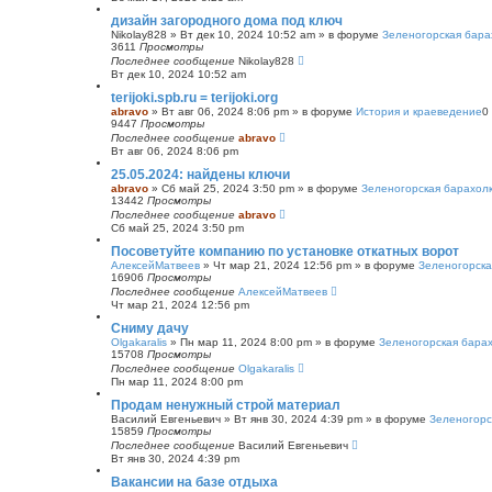
с
дизайн загородного дома под ключ
к
Nikolay828
»
Вт дек 10, 2024 10:52 am
» в форуме
Зеленогорская бара
3611
Просмотры
Последнее сообщение
Nikolay828
Вт дек 10, 2024 10:52 am
terijoki.spb.ru = terijoki.org
abravo
»
Вт авг 06, 2024 8:06 pm
» в форуме
История и краеведение
0
9447
Просмотры
Последнее сообщение
abravo
Вт авг 06, 2024 8:06 pm
25.05.2024: найдены ключи
abravo
»
Сб май 25, 2024 3:50 pm
» в форуме
Зеленогорская барахол
13442
Просмотры
Последнее сообщение
abravo
Сб май 25, 2024 3:50 pm
Посоветуйте компанию по установке откатных ворот
АлексейМатвеев
»
Чт мар 21, 2024 12:56 pm
» в форуме
Зеленогорска
16906
Просмотры
Последнее сообщение
АлексейМатвеев
Чт мар 21, 2024 12:56 pm
Сниму дачу
Olgakaralis
»
Пн мар 11, 2024 8:00 pm
» в форуме
Зеленогорская бара
15708
Просмотры
Последнее сообщение
Olgakaralis
Пн мар 11, 2024 8:00 pm
Продам ненужный строй материал
Василий Евгеньевич
»
Вт янв 30, 2024 4:39 pm
» в форуме
Зеленогорс
15859
Просмотры
Последнее сообщение
Василий Евгеньевич
Вт янв 30, 2024 4:39 pm
Вакансии на базе отдыха