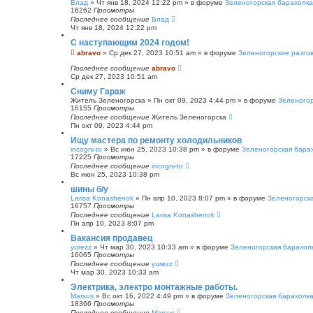
Влад
»
Чт янв 18, 2024 12:22 pm
» в форуме
Зеленогорская барахолка
16262
Просмотры
Последнее сообщение
Влад
Чт янв 18, 2024 12:22 pm
С наступающим 2024 годом!
abravo
»
Ср дек 27, 2023 10:51 am
» в форуме
Зеленогорские разго
Последнее сообщение
abravo
Ср дек 27, 2023 10:51 am
Сниму Гараж
Житель Зеленогорска
»
Пн окт 09, 2023 4:44 pm
» в форуме
Зеленогор
16155
Просмотры
Последнее сообщение
Житель Зеленогорска
Пн окт 09, 2023 4:44 pm
Ищу мастера по ремонту холодильников
incogni-to
»
Вс июн 25, 2023 10:38 pm
» в форуме
Зеленогорская бара
17225
Просмотры
Последнее сообщение
incogni-to
Вс июн 25, 2023 10:38 pm
шины б/у
Larisa Konashenok
»
Пн апр 10, 2023 8:07 pm
» в форуме
Зеленогорск
16757
Просмотры
Последнее сообщение
Larisa Konashenok
Пн апр 10, 2023 8:07 pm
Вакансия продавец
yurezz
»
Чт мар 30, 2023 10:33 am
» в форуме
Зеленогорская барахол
16065
Просмотры
Последнее сообщение
yurezz
Чт мар 30, 2023 10:33 am
Электрика, электро монтажные работы.
Marsus
»
Вс окт 16, 2022 4:49 pm
» в форуме
Зеленогорская барахолк
18366
Просмотры
Последнее сообщение
Marsus