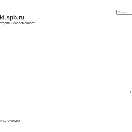
ki.spb.ru
стория и современность.
в
Н
лка
0
Ответы