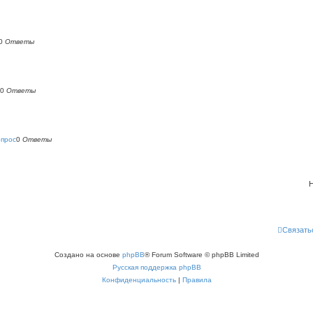
0
Ответы
0
Ответы
опрос
0
Ответы
Н
Связать
Создано на основе
phpBB
® Forum Software © phpBB Limited
Русская поддержка phpBB
Конфиденциальность
|
Правила