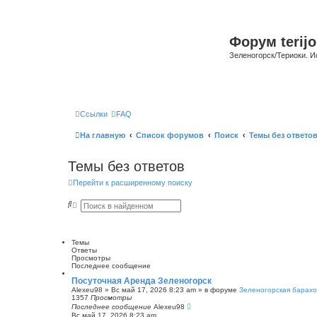
Форум terijo
Зеленогорск/Териоки. И
Ссылки
FAQ
На главную
Список форумов
Поиск
Темы без ответо
Темы без ответов
Перейти к расширенному поиску
П
Р
о
а
и
с
с
ш
к
и
Темы
р
Ответы
е
Просмотры
н
Последнее сообщение
н
ы
Посуточная Аренда Зеленогорск
й
Alexeu98
»
Вс май 17, 2026 8:23 am
» в форуме
Зеленогорская барахо
п
1357
Просмотры
о
Последнее сообщение
Alexeu98
и
Вс май 17, 2026 8:23 am