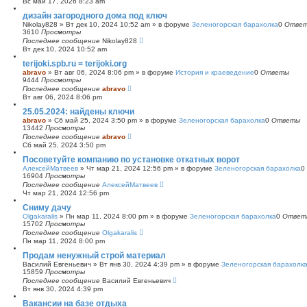
Вс май 17, 2026 8:23 am
с
дизайн загородного дома под ключ
к
Nikolay828
»
Вт дек 10, 2024 10:52 am
» в форуме
Зеленогорская барахолка
0
Отве
3610
Просмотры
Последнее сообщение
Nikolay828
Вт дек 10, 2024 10:52 am
terijoki.spb.ru = terijoki.org
abravo
»
Вт авг 06, 2024 8:06 pm
» в форуме
История и краеведение
0
Ответы
9444
Просмотры
Последнее сообщение
abravo
Вт авг 06, 2024 8:06 pm
25.05.2024: найдены ключи
abravo
»
Сб май 25, 2024 3:50 pm
» в форуме
Зеленогорская барахолка
0
Ответы
13442
Просмотры
Последнее сообщение
abravo
Сб май 25, 2024 3:50 pm
Посоветуйте компанию по установке откатных ворот
АлексейМатвеев
»
Чт мар 21, 2024 12:56 pm
» в форуме
Зеленогорская барахолка
0
16904
Просмотры
Последнее сообщение
АлексейМатвеев
Чт мар 21, 2024 12:56 pm
Сниму дачу
Olgakaralis
»
Пн мар 11, 2024 8:00 pm
» в форуме
Зеленогорская барахолка
0
Ответ
15702
Просмотры
Последнее сообщение
Olgakaralis
Пн мар 11, 2024 8:00 pm
Продам ненужный строй материал
Василий Евгеньевич
»
Вт янв 30, 2024 4:39 pm
» в форуме
Зеленогорская барахолк
15859
Просмотры
Последнее сообщение
Василий Евгеньевич
Вт янв 30, 2024 4:39 pm
Вакансии на базе отдыха