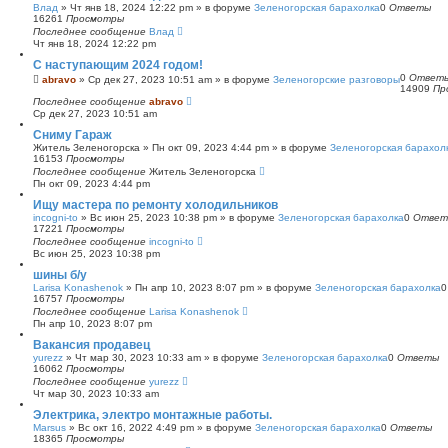
Влад
»
Чт янв 18, 2024 12:22 pm
» в форуме
Зеленогорская барахолка
0
Ответы
16261
Просмотры
Последнее сообщение
Влад
Чт янв 18, 2024 12:22 pm
С наступающим 2024 годом!
0
Ответ
abravo
»
Ср дек 27, 2023 10:51 am
» в форуме
Зеленогорские разговоры
14909
Пр
Последнее сообщение
abravo
Ср дек 27, 2023 10:51 am
Сниму Гараж
Житель Зеленогорска
»
Пн окт 09, 2023 4:44 pm
» в форуме
Зеленогорская барахол
16153
Просмотры
Последнее сообщение
Житель Зеленогорска
Пн окт 09, 2023 4:44 pm
Ищу мастера по ремонту холодильников
incogni-to
»
Вс июн 25, 2023 10:38 pm
» в форуме
Зеленогорская барахолка
0
Ответ
17221
Просмотры
Последнее сообщение
incogni-to
Вс июн 25, 2023 10:38 pm
шины б/у
Larisa Konashenok
»
Пн апр 10, 2023 8:07 pm
» в форуме
Зеленогорская барахолка
16757
Просмотры
Последнее сообщение
Larisa Konashenok
Пн апр 10, 2023 8:07 pm
Вакансия продавец
yurezz
»
Чт мар 30, 2023 10:33 am
» в форуме
Зеленогорская барахолка
0
Ответы
16062
Просмотры
Последнее сообщение
yurezz
Чт мар 30, 2023 10:33 am
Электрика, электро монтажные работы.
Marsus
»
Вс окт 16, 2022 4:49 pm
» в форуме
Зеленогорская барахолка
0
Ответы
18365
Просмотры