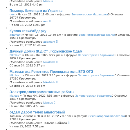
Последнее сообщение
Marsus
Вс окт 16, 2022 4:49 pm
Помощь беженцам из Украины
uev
»
Чт сен 22, 2022 11:40 pm
» в форуме
Зеленогорская барахолка
0
Ответы
16707
Просмотры
Последнее сообщение
uev
Чт сен 22, 2022 11:40 pm
Куплю каяк/байдарку
adamant
»
Чт сен 15, 2022 10:46 am
» в форуме
Зеленогорская барахолка
0
Ответы
16581
Просмотры
Последнее сообщение
adamant
Чт сен 15, 2022 10:46 am
Дачный Домик Ж.Д Ст . Горьковское Сдам
Nikolaich
»
Сб июн 04, 2022 5:27 pm
» в форуме
Зеленогорская барахолка
0
Ответы
18391
Просмотры
Последнее сообщение
Nikolaich
Сб июн 04, 2022 5:27 pm
Математика Репетитор Преподаватель ЕГЭ ОГЭ
Nikolaich
»
Сб июн 04, 2022 5:15 pm
» в форуме
Зеленогорская барахолка
0
Ответы
17316
Просмотры
Последнее сообщение
Nikolaich
Сб июн 04, 2022 5:15 pm
Электрик,электромонтажные работы
Marsus
»
Пт мар 04, 2022 4:58 am
» в форуме
Зеленогорская барахолка
0
Ответы
18497
Просмотры
Последнее сообщение
Marsus
Пт мар 04, 2022 4:58 am
отдам даром телек аналоговый
Татьяна Байкова
»
Чт янв 13, 2022 7:57 pm
» в форуме
Зеленогорская барахолка
0
О
17947
Просмотры
Последнее сообщение
Татьяна Байкова
Чт янв 13, 2022 7:57 pm