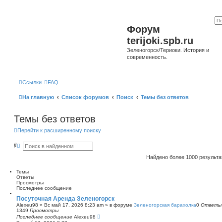
Форум
terijoki.spb.ru
Зеленогорск/Териоки. История и
современность.
Ссылки
FAQ
На главную
Список форумов
Поиск
Темы без ответов
Темы без ответов
Перейти к расширенному поиску
П
Р
о
а
и
с
Найдено более 1000 результ
с
ш
к
и
Темы
р
Ответы
е
Просмотры
н
Последнее сообщение
н
ы
Посуточная Аренда Зеленогорск
й
Alexeu98
»
Вс май 17, 2026 8:23 am
» в форуме
Зеленогорская барахолка
0
Ответы
п
1349
Просмотры
о
Последнее сообщение
Alexeu98
и