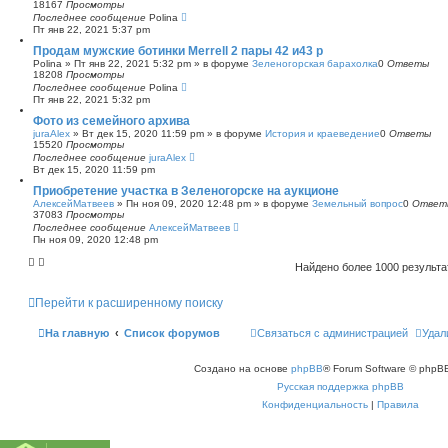
18167
Просмотры
Последнее сообщение
Polina
Пт янв 22, 2021 5:37 pm
Продам мужские ботинки Merrell 2 пары 42 и43 р
Polina
»
Пт янв 22, 2021 5:32 pm
» в форуме
Зеленогорская барахолка
0
Ответы
18208
Просмотры
Последнее сообщение
Polina
Пт янв 22, 2021 5:32 pm
Фото из семейного архива
juraAlex
»
Вт дек 15, 2020 11:59 pm
» в форуме
История и краеведение
0
Ответы
15520
Просмотры
Последнее сообщение
juraAlex
Вт дек 15, 2020 11:59 pm
Приобретение участка в Зеленогорске на аукционе
АлексейМатвеев
»
Пн ноя 09, 2020 12:48 pm
» в форуме
Земельный вопрос
0
Ответ
37083
Просмотры
Последнее сообщение
АлексейМатвеев
Пн ноя 09, 2020 12:48 pm
Найдено более 1000 результ
Перейти к расширенному поиску
На главную
Список форумов
Связаться с администрацией
Удал
Создано на основе
phpBB
® Forum Software © phpBB
Русская поддержка phpBB
Конфиденциальность
|
Правила