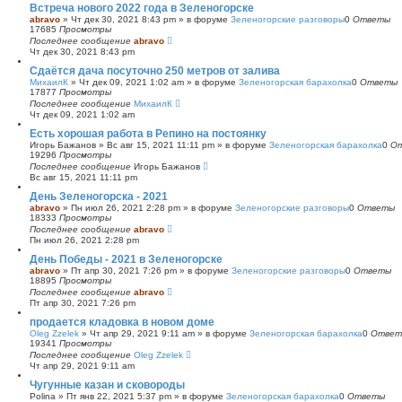
Встреча нового 2022 года в Зеленогорске
abravo
»
Чт дек 30, 2021 8:43 pm
» в форуме
Зеленогорские разговоры
0
Ответы
17685
Просмотры
Последнее сообщение
abravo
Чт дек 30, 2021 8:43 pm
Сдаётся дача посуточно 250 метров от залива
МихаилК
»
Чт дек 09, 2021 1:02 am
» в форуме
Зеленогорская барахолка
0
Ответы
17877
Просмотры
Последнее сообщение
МихаилК
Чт дек 09, 2021 1:02 am
Есть хорошая работа в Репино на постоянку
Игорь Бажанов
»
Вс авг 15, 2021 11:11 pm
» в форуме
Зеленогорская барахолка
0
О
19296
Просмотры
Последнее сообщение
Игорь Бажанов
Вс авг 15, 2021 11:11 pm
День Зеленогорска - 2021
abravo
»
Пн июл 26, 2021 2:28 pm
» в форуме
Зеленогорские разговоры
0
Ответы
18333
Просмотры
Последнее сообщение
abravo
Пн июл 26, 2021 2:28 pm
День Победы - 2021 в Зеленогорске
abravo
»
Пт апр 30, 2021 7:26 pm
» в форуме
Зеленогорские разговоры
0
Ответы
18895
Просмотры
Последнее сообщение
abravo
Пт апр 30, 2021 7:26 pm
продается кладовка в новом доме
Oleg Zzelek
»
Чт апр 29, 2021 9:11 am
» в форуме
Зеленогорская барахолка
0
Ответ
19341
Просмотры
Последнее сообщение
Oleg Zzelek
Чт апр 29, 2021 9:11 am
Чугунные казан и сковороды
Polina
»
Пт янв 22, 2021 5:37 pm
» в форуме
Зеленогорская барахолка
0
Ответы