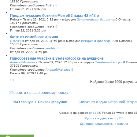
18180
Просмотры
Последнее сообщение
Polina
Пт янв 22, 2021 5:37 pm
Продам мужские ботинки Merrell 2 пары 42 и43 р
Polina
»
Пт янв 22, 2021 5:32 pm
» в форуме
Зеленогорская барахолка
0
Ответы
18217
Просмотры
Последнее сообщение
Polina
Пт янв 22, 2021 5:32 pm
Фото из семейного архива
juraAlex
»
Вт дек 15, 2020 11:59 pm
» в форуме
История и краеведение
0
Ответы
15533
Просмотры
Последнее сообщение
juraAlex
Вт дек 15, 2020 11:59 pm
Приобретение участка в Зеленогорске на аукционе
АлексейМатвеев
»
Пн ноя 09, 2020 12:48 pm
» в форуме
Земельный вопрос
0
Ответ
37105
Просмотры
Последнее сообщение
АлексейМатвеев
Пн ноя 09, 2020 12:48 pm
Найдено более 1000 результ
Перейти к расширенному поиску
На главную
Список форумов
Связаться с администрацией
Удал
Создано на основе
phpBB
® Forum Software © phpBB
Русская поддержка phpBB
Конфиденциальность
|
Правила