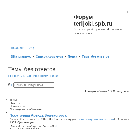
Форум
terijoki.spb.ru
Зеленогорск/Териоки. История и
современность.
Ссылки
FAQ
На главную
Список форумов
Поиск
Темы без ответов
Темы без ответов
Перейти к расширенному поиску
П
Р
о
а
и
с
Найдено более 1000 результ
с
ш
к
и
Темы
р
Ответы
е
Просмотры
н
Последнее сообщение
н
ы
Посуточная Аренда Зеленогорск
й
Alexeu98
»
Вс май 17, 2026 8:23 am
» в форуме
Зеленогорская барахолка
0
Ответы
п
1377
Просмотры
о
Последнее сообщение
Alexeu98
и