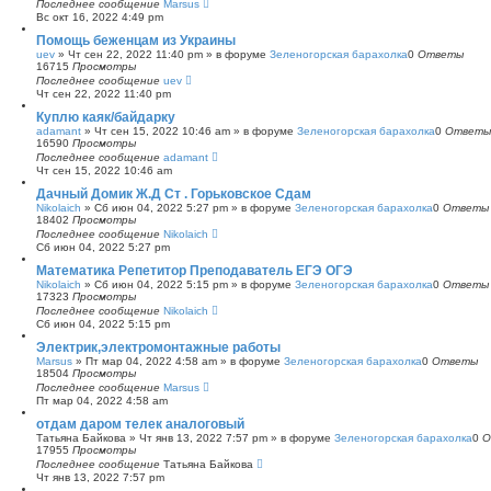
Последнее сообщение
Marsus
Вс окт 16, 2022 4:49 pm
Помощь беженцам из Украины
uev
»
Чт сен 22, 2022 11:40 pm
» в форуме
Зеленогорская барахолка
0
Ответы
16715
Просмотры
Последнее сообщение
uev
Чт сен 22, 2022 11:40 pm
Куплю каяк/байдарку
adamant
»
Чт сен 15, 2022 10:46 am
» в форуме
Зеленогорская барахолка
0
Ответы
16590
Просмотры
Последнее сообщение
adamant
Чт сен 15, 2022 10:46 am
Дачный Домик Ж.Д Ст . Горьковское Сдам
Nikolaich
»
Сб июн 04, 2022 5:27 pm
» в форуме
Зеленогорская барахолка
0
Ответы
18402
Просмотры
Последнее сообщение
Nikolaich
Сб июн 04, 2022 5:27 pm
Математика Репетитор Преподаватель ЕГЭ ОГЭ
Nikolaich
»
Сб июн 04, 2022 5:15 pm
» в форуме
Зеленогорская барахолка
0
Ответы
17323
Просмотры
Последнее сообщение
Nikolaich
Сб июн 04, 2022 5:15 pm
Электрик,электромонтажные работы
Marsus
»
Пт мар 04, 2022 4:58 am
» в форуме
Зеленогорская барахолка
0
Ответы
18504
Просмотры
Последнее сообщение
Marsus
Пт мар 04, 2022 4:58 am
отдам даром телек аналоговый
Татьяна Байкова
»
Чт янв 13, 2022 7:57 pm
» в форуме
Зеленогорская барахолка
0
О
17955
Просмотры
Последнее сообщение
Татьяна Байкова
Чт янв 13, 2022 7:57 pm