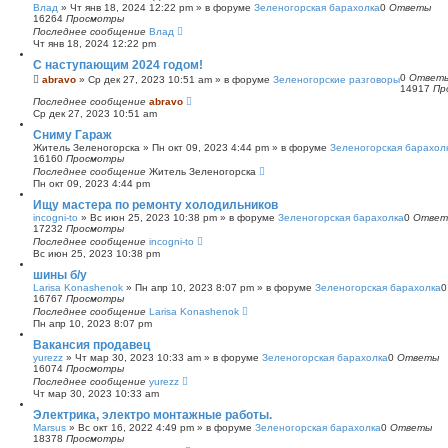
Влад
»
Чт янв 18, 2024 12:22 pm
» в форуме
Зеленогорская барахолка
0
Ответы
16264
Просмотры
Последнее сообщение
Влад
Чт янв 18, 2024 12:22 pm
С наступающим 2024 годом!
0
Ответ
abravo
»
Ср дек 27, 2023 10:51 am
» в форуме
Зеленогорские разговоры
14917
Пр
Последнее сообщение
abravo
Ср дек 27, 2023 10:51 am
Сниму Гараж
Житель Зеленогорска
»
Пн окт 09, 2023 4:44 pm
» в форуме
Зеленогорская барахол
16160
Просмотры
Последнее сообщение
Житель Зеленогорска
Пн окт 09, 2023 4:44 pm
Ищу мастера по ремонту холодильников
incogni-to
»
Вс июн 25, 2023 10:38 pm
» в форуме
Зеленогорская барахолка
0
Ответ
17232
Просмотры
Последнее сообщение
incogni-to
Вс июн 25, 2023 10:38 pm
шины б/у
Larisa Konashenok
»
Пн апр 10, 2023 8:07 pm
» в форуме
Зеленогорская барахолка
16767
Просмотры
Последнее сообщение
Larisa Konashenok
Пн апр 10, 2023 8:07 pm
Вакансия продавец
yurezz
»
Чт мар 30, 2023 10:33 am
» в форуме
Зеленогорская барахолка
0
Ответы
16074
Просмотры
Последнее сообщение
yurezz
Чт мар 30, 2023 10:33 am
Электрика, электро монтажные работы.
Marsus
»
Вс окт 16, 2022 4:49 pm
» в форуме
Зеленогорская барахолка
0
Ответы
18378
Просмотры