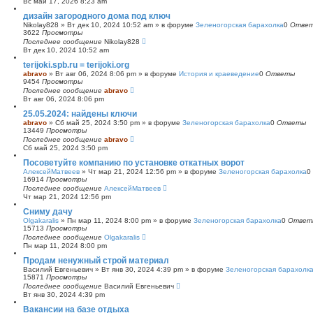
Вс май 17, 2026 8:23 am
с
дизайн загородного дома под ключ
к
Nikolay828
»
Вт дек 10, 2024 10:52 am
» в форуме
Зеленогорская барахолка
0
Отве
3622
Просмотры
Последнее сообщение
Nikolay828
Вт дек 10, 2024 10:52 am
terijoki.spb.ru = terijoki.org
abravo
»
Вт авг 06, 2024 8:06 pm
» в форуме
История и краеведение
0
Ответы
9454
Просмотры
Последнее сообщение
abravo
Вт авг 06, 2024 8:06 pm
25.05.2024: найдены ключи
abravo
»
Сб май 25, 2024 3:50 pm
» в форуме
Зеленогорская барахолка
0
Ответы
13449
Просмотры
Последнее сообщение
abravo
Сб май 25, 2024 3:50 pm
Посоветуйте компанию по установке откатных ворот
АлексейМатвеев
»
Чт мар 21, 2024 12:56 pm
» в форуме
Зеленогорская барахолка
0
16914
Просмотры
Последнее сообщение
АлексейМатвеев
Чт мар 21, 2024 12:56 pm
Сниму дачу
Olgakaralis
»
Пн мар 11, 2024 8:00 pm
» в форуме
Зеленогорская барахолка
0
Ответ
15713
Просмотры
Последнее сообщение
Olgakaralis
Пн мар 11, 2024 8:00 pm
Продам ненужный строй материал
Василий Евгеньевич
»
Вт янв 30, 2024 4:39 pm
» в форуме
Зеленогорская барахолк
15871
Просмотры
Последнее сообщение
Василий Евгеньевич
Вт янв 30, 2024 4:39 pm
Вакансии на базе отдыха