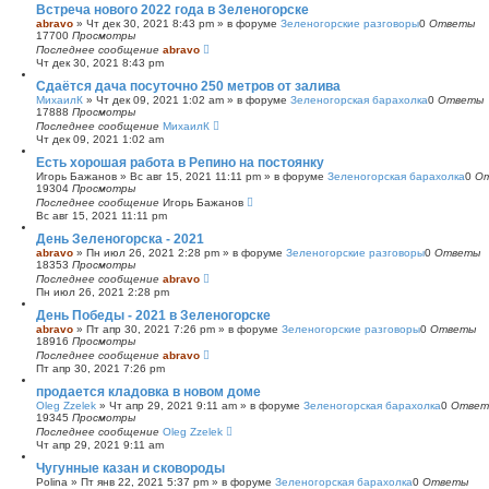
Встреча нового 2022 года в Зеленогорске
abravo
»
Чт дек 30, 2021 8:43 pm
» в форуме
Зеленогорские разговоры
0
Ответы
17700
Просмотры
Последнее сообщение
abravo
Чт дек 30, 2021 8:43 pm
Сдаётся дача посуточно 250 метров от залива
МихаилК
»
Чт дек 09, 2021 1:02 am
» в форуме
Зеленогорская барахолка
0
Ответы
17888
Просмотры
Последнее сообщение
МихаилК
Чт дек 09, 2021 1:02 am
Есть хорошая работа в Репино на постоянку
Игорь Бажанов
»
Вс авг 15, 2021 11:11 pm
» в форуме
Зеленогорская барахолка
0
О
19304
Просмотры
Последнее сообщение
Игорь Бажанов
Вс авг 15, 2021 11:11 pm
День Зеленогорска - 2021
abravo
»
Пн июл 26, 2021 2:28 pm
» в форуме
Зеленогорские разговоры
0
Ответы
18353
Просмотры
Последнее сообщение
abravo
Пн июл 26, 2021 2:28 pm
День Победы - 2021 в Зеленогорске
abravo
»
Пт апр 30, 2021 7:26 pm
» в форуме
Зеленогорские разговоры
0
Ответы
18916
Просмотры
Последнее сообщение
abravo
Пт апр 30, 2021 7:26 pm
продается кладовка в новом доме
Oleg Zzelek
»
Чт апр 29, 2021 9:11 am
» в форуме
Зеленогорская барахолка
0
Ответ
19345
Просмотры
Последнее сообщение
Oleg Zzelek
Чт апр 29, 2021 9:11 am
Чугунные казан и сковороды
Polina
»
Пт янв 22, 2021 5:37 pm
» в форуме
Зеленогорская барахолка
0
Ответы