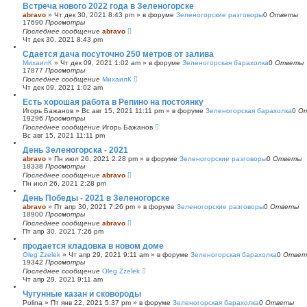
Встреча нового 2022 года в Зеленогорске
abravo
»
Чт дек 30, 2021 8:43 pm
» в форуме
Зеленогорские разговоры
0
Ответы
17690
Просмотры
Последнее сообщение
abravo
Чт дек 30, 2021 8:43 pm
Сдаётся дача посуточно 250 метров от залива
МихаилК
»
Чт дек 09, 2021 1:02 am
» в форуме
Зеленогорская барахолка
0
Ответы
17877
Просмотры
Последнее сообщение
МихаилК
Чт дек 09, 2021 1:02 am
Есть хорошая работа в Репино на постоянку
Игорь Бажанов
»
Вс авг 15, 2021 11:11 pm
» в форуме
Зеленогорская барахолка
0
О
19296
Просмотры
Последнее сообщение
Игорь Бажанов
Вс авг 15, 2021 11:11 pm
День Зеленогорска - 2021
abravo
»
Пн июл 26, 2021 2:28 pm
» в форуме
Зеленогорские разговоры
0
Ответы
18338
Просмотры
Последнее сообщение
abravo
Пн июл 26, 2021 2:28 pm
День Победы - 2021 в Зеленогорске
abravo
»
Пт апр 30, 2021 7:26 pm
» в форуме
Зеленогорские разговоры
0
Ответы
18900
Просмотры
Последнее сообщение
abravo
Пт апр 30, 2021 7:26 pm
продается кладовка в новом доме
Oleg Zzelek
»
Чт апр 29, 2021 9:11 am
» в форуме
Зеленогорская барахолка
0
Ответ
19342
Просмотры
Последнее сообщение
Oleg Zzelek
Чт апр 29, 2021 9:11 am
Чугунные казан и сковороды
Polina
»
Пт янв 22, 2021 5:37 pm
» в форуме
Зеленогорская барахолка
0
Ответы