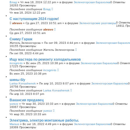
Влад
»
Чт янв 18, 2024 12:22 pm
» в форуме
Зеленогорская барахолка
0
Ответы
16263
Просмотры
Последнее сообщение
Влад
Чт янв 18, 2024 12:22 pm
С наступающим 2024 годом!
0
Ответ
abravo
»
Ср дек 27, 2023 10:51 am
» в форуме
Зеленогорские разговоры
14911
Пр
Последнее сообщение
abravo
Ср дек 27, 2023 10:51 am
Сниму Гараж
Житель Зеленогорска
»
Пн окт 09, 2023 4:44 pm
» в форуме
Зеленогорская барахол
16155
Просмотры
Последнее сообщение
Житель Зеленогорска
Пн окт 09, 2023 4:44 pm
Ищу мастера по ремонту холодильников
incogni-to
»
Вс июн 25, 2023 10:38 pm
» в форуме
Зеленогорская барахолка
0
Ответ
17225
Просмотры
Последнее сообщение
incogni-to
Вс июн 25, 2023 10:38 pm
шины б/у
Larisa Konashenok
»
Пн апр 10, 2023 8:07 pm
» в форуме
Зеленогорская барахолка
16758
Просмотры
Последнее сообщение
Larisa Konashenok
Пн апр 10, 2023 8:07 pm
Вакансия продавец
yurezz
»
Чт мар 30, 2023 10:33 am
» в форуме
Зеленогорская барахолка
0
Ответы
16067
Просмотры
Последнее сообщение
yurezz
Чт мар 30, 2023 10:33 am
Электрика, электро монтажные работы.
Marsus
»
Вс окт 16, 2022 4:49 pm
» в форуме
Зеленогорская барахолка
0
Ответы
18369
Просмотры