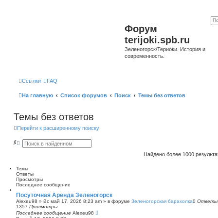
Форум
terijoki.spb.ru
Зеленогорск/Териоки. История и
современность.
Ссылки
FAQ
На главную
Список форумов
Поиск
Темы без ответов
Темы без ответов
Перейти к расширенному поиску
П
Р
о
а
и
с
Найдено более 1000 результ
с
ш
к
и
Темы
р
Ответы
е
Просмотры
н
Последнее сообщение
н
ы
Посуточная Аренда Зеленогорск
й
Alexeu98
»
Вс май 17, 2026 8:23 am
» в форуме
Зеленогорская барахолка
0
Ответы
п
1357
Просмотры
о
Последнее сообщение
Alexeu98
и