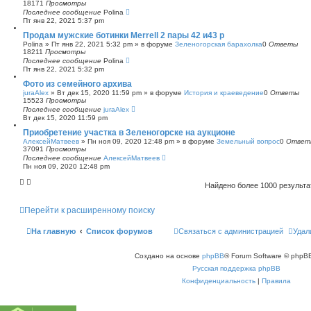
18171
Просмотры
Последнее сообщение
Polina
Пт янв 22, 2021 5:37 pm
Продам мужские ботинки Merrell 2 пары 42 и43 р
Polina
»
Пт янв 22, 2021 5:32 pm
» в форуме
Зеленогорская барахолка
0
Ответы
18211
Просмотры
Последнее сообщение
Polina
Пт янв 22, 2021 5:32 pm
Фото из семейного архива
juraAlex
»
Вт дек 15, 2020 11:59 pm
» в форуме
История и краеведение
0
Ответы
15523
Просмотры
Последнее сообщение
juraAlex
Вт дек 15, 2020 11:59 pm
Приобретение участка в Зеленогорске на аукционе
АлексейМатвеев
»
Пн ноя 09, 2020 12:48 pm
» в форуме
Земельный вопрос
0
Ответ
37091
Просмотры
Последнее сообщение
АлексейМатвеев
Пн ноя 09, 2020 12:48 pm
Найдено более 1000 результ
Перейти к расширенному поиску
На главную
Список форумов
Связаться с администрацией
Удал
Создано на основе
phpBB
® Forum Software © phpBB
Русская поддержка phpBB
Конфиденциальность
|
Правила