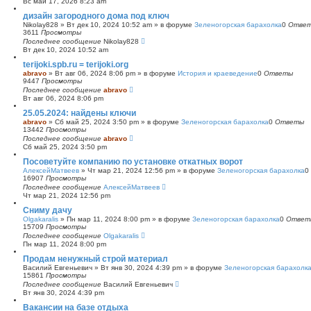
Вс май 17, 2026 8:23 am
с
дизайн загородного дома под ключ
к
Nikolay828
»
Вт дек 10, 2024 10:52 am
» в форуме
Зеленогорская барахолка
0
Отве
3611
Просмотры
Последнее сообщение
Nikolay828
Вт дек 10, 2024 10:52 am
terijoki.spb.ru = terijoki.org
abravo
»
Вт авг 06, 2024 8:06 pm
» в форуме
История и краеведение
0
Ответы
9447
Просмотры
Последнее сообщение
abravo
Вт авг 06, 2024 8:06 pm
25.05.2024: найдены ключи
abravo
»
Сб май 25, 2024 3:50 pm
» в форуме
Зеленогорская барахолка
0
Ответы
13442
Просмотры
Последнее сообщение
abravo
Сб май 25, 2024 3:50 pm
Посоветуйте компанию по установке откатных ворот
АлексейМатвеев
»
Чт мар 21, 2024 12:56 pm
» в форуме
Зеленогорская барахолка
0
16907
Просмотры
Последнее сообщение
АлексейМатвеев
Чт мар 21, 2024 12:56 pm
Сниму дачу
Olgakaralis
»
Пн мар 11, 2024 8:00 pm
» в форуме
Зеленогорская барахолка
0
Ответ
15709
Просмотры
Последнее сообщение
Olgakaralis
Пн мар 11, 2024 8:00 pm
Продам ненужный строй материал
Василий Евгеньевич
»
Вт янв 30, 2024 4:39 pm
» в форуме
Зеленогорская барахолк
15861
Просмотры
Последнее сообщение
Василий Евгеньевич
Вт янв 30, 2024 4:39 pm
Вакансии на базе отдыха