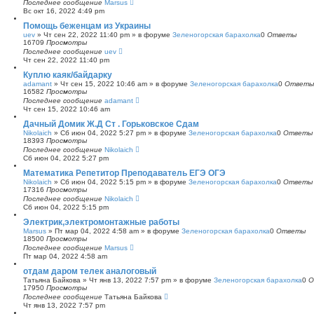
Последнее сообщение
Marsus
Вс окт 16, 2022 4:49 pm
Помощь беженцам из Украины
uev
»
Чт сен 22, 2022 11:40 pm
» в форуме
Зеленогорская барахолка
0
Ответы
16709
Просмотры
Последнее сообщение
uev
Чт сен 22, 2022 11:40 pm
Куплю каяк/байдарку
adamant
»
Чт сен 15, 2022 10:46 am
» в форуме
Зеленогорская барахолка
0
Ответы
16582
Просмотры
Последнее сообщение
adamant
Чт сен 15, 2022 10:46 am
Дачный Домик Ж.Д Ст . Горьковское Сдам
Nikolaich
»
Сб июн 04, 2022 5:27 pm
» в форуме
Зеленогорская барахолка
0
Ответы
18393
Просмотры
Последнее сообщение
Nikolaich
Сб июн 04, 2022 5:27 pm
Математика Репетитор Преподаватель ЕГЭ ОГЭ
Nikolaich
»
Сб июн 04, 2022 5:15 pm
» в форуме
Зеленогорская барахолка
0
Ответы
17316
Просмотры
Последнее сообщение
Nikolaich
Сб июн 04, 2022 5:15 pm
Электрик,электромонтажные работы
Marsus
»
Пт мар 04, 2022 4:58 am
» в форуме
Зеленогорская барахолка
0
Ответы
18500
Просмотры
Последнее сообщение
Marsus
Пт мар 04, 2022 4:58 am
отдам даром телек аналоговый
Татьяна Байкова
»
Чт янв 13, 2022 7:57 pm
» в форуме
Зеленогорская барахолка
0
О
17950
Просмотры
Последнее сообщение
Татьяна Байкова
Чт янв 13, 2022 7:57 pm