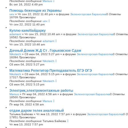
Последнее сообщение
Marsus
Вс окт 16, 2022 4:49 pm
Помощь беженцам из Украины
uev
»
Чт сен 22, 2022 11:40 pm
» в форуме
Зеленогорская барахолка
0
Ответы
16709
Просмотры
Последнее сообщение
uev
Чт сен 22, 2022 11:40 pm
Куплю каяк/байдарку
adamant
»
Чт сен 15, 2022 10:46 am
» в форуме
Зеленогорская барахолка
0
Ответы
16582
Просмотры
Последнее сообщение
adamant
Чт сен 15, 2022 10:46 am
Дачный Домик Ж.Д Ст . Горьковское Сдам
Nikolaich
»
Сб июн 04, 2022 5:27 pm
» в форуме
Зеленогорская барахолка
0
Ответы
18394
Просмотры
Последнее сообщение
Nikolaich
Сб июн 04, 2022 5:27 pm
Математика Репетитор Преподаватель ЕГЭ ОГЭ
Nikolaich
»
Сб июн 04, 2022 5:15 pm
» в форуме
Зеленогорская барахолка
0
Ответы
17317
Просмотры
Последнее сообщение
Nikolaich
Сб июн 04, 2022 5:15 pm
Электрик,электромонтажные работы
Marsus
»
Пт мар 04, 2022 4:58 am
» в форуме
Зеленогорская барахолка
0
Ответы
18500
Просмотры
Последнее сообщение
Marsus
Пт мар 04, 2022 4:58 am
отдам даром телек аналоговый
Татьяна Байкова
»
Чт янв 13, 2022 7:57 pm
» в форуме
Зеленогорская барахолка
0
О
17951
Просмотры
Последнее сообщение
Татьяна Байкова
Чт янв 13, 2022 7:57 pm