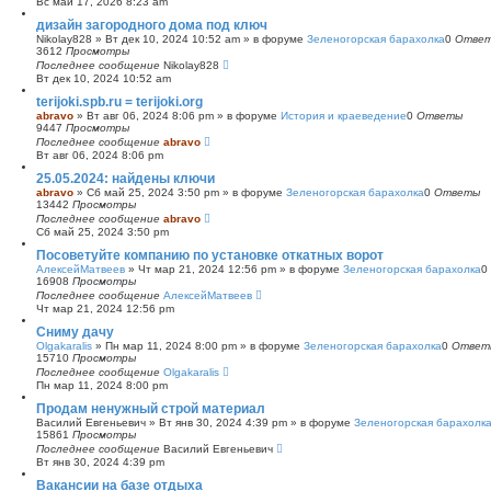
Вс май 17, 2026 8:23 am
с
дизайн загородного дома под ключ
к
Nikolay828
»
Вт дек 10, 2024 10:52 am
» в форуме
Зеленогорская барахолка
0
Отве
3612
Просмотры
Последнее сообщение
Nikolay828
Вт дек 10, 2024 10:52 am
terijoki.spb.ru = terijoki.org
abravo
»
Вт авг 06, 2024 8:06 pm
» в форуме
История и краеведение
0
Ответы
9447
Просмотры
Последнее сообщение
abravo
Вт авг 06, 2024 8:06 pm
25.05.2024: найдены ключи
abravo
»
Сб май 25, 2024 3:50 pm
» в форуме
Зеленогорская барахолка
0
Ответы
13442
Просмотры
Последнее сообщение
abravo
Сб май 25, 2024 3:50 pm
Посоветуйте компанию по установке откатных ворот
АлексейМатвеев
»
Чт мар 21, 2024 12:56 pm
» в форуме
Зеленогорская барахолка
0
16908
Просмотры
Последнее сообщение
АлексейМатвеев
Чт мар 21, 2024 12:56 pm
Сниму дачу
Olgakaralis
»
Пн мар 11, 2024 8:00 pm
» в форуме
Зеленогорская барахолка
0
Ответ
15710
Просмотры
Последнее сообщение
Olgakaralis
Пн мар 11, 2024 8:00 pm
Продам ненужный строй материал
Василий Евгеньевич
»
Вт янв 30, 2024 4:39 pm
» в форуме
Зеленогорская барахолк
15861
Просмотры
Последнее сообщение
Василий Евгеньевич
Вт янв 30, 2024 4:39 pm
Вакансии на базе отдыха