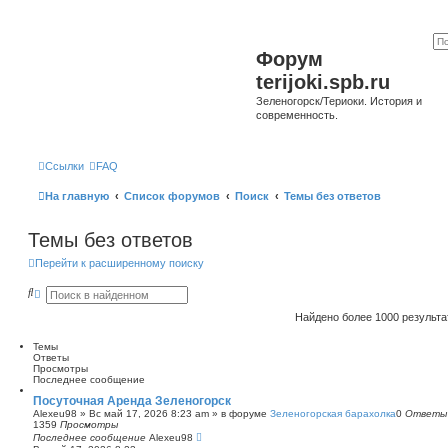
Форум
terijoki.spb.ru
Зеленогорск/Териоки. История и
современность.
Ссылки
FAQ
На главную
Список форумов
Поиск
Темы без ответов
Темы без ответов
Перейти к расширенному поиску
П
Р
о
а
и
с
Найдено более 1000 результ
с
ш
к
и
Темы
р
Ответы
е
Просмотры
н
Последнее сообщение
н
ы
Посуточная Аренда Зеленогорск
й
Alexeu98
»
Вс май 17, 2026 8:23 am
» в форуме
Зеленогорская барахолка
0
Ответы
п
1359
Просмотры
о
Последнее сообщение
Alexeu98
и