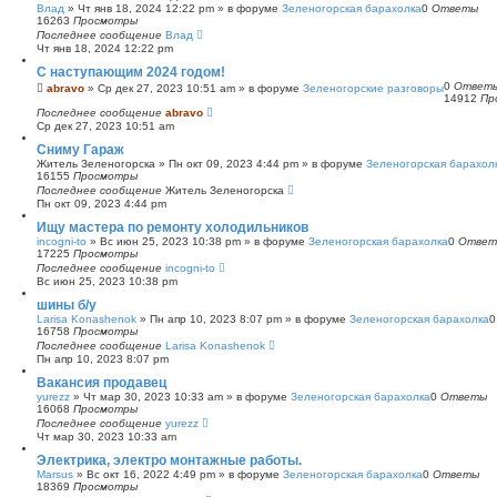
Влад
»
Чт янв 18, 2024 12:22 pm
» в форуме
Зеленогорская барахолка
0
Ответы
16263
Просмотры
Последнее сообщение
Влад
Чт янв 18, 2024 12:22 pm
С наступающим 2024 годом!
0
Ответ
abravo
»
Ср дек 27, 2023 10:51 am
» в форуме
Зеленогорские разговоры
14912
Пр
Последнее сообщение
abravo
Ср дек 27, 2023 10:51 am
Сниму Гараж
Житель Зеленогорска
»
Пн окт 09, 2023 4:44 pm
» в форуме
Зеленогорская барахол
16155
Просмотры
Последнее сообщение
Житель Зеленогорска
Пн окт 09, 2023 4:44 pm
Ищу мастера по ремонту холодильников
incogni-to
»
Вс июн 25, 2023 10:38 pm
» в форуме
Зеленогорская барахолка
0
Ответ
17225
Просмотры
Последнее сообщение
incogni-to
Вс июн 25, 2023 10:38 pm
шины б/у
Larisa Konashenok
»
Пн апр 10, 2023 8:07 pm
» в форуме
Зеленогорская барахолка
16758
Просмотры
Последнее сообщение
Larisa Konashenok
Пн апр 10, 2023 8:07 pm
Вакансия продавец
yurezz
»
Чт мар 30, 2023 10:33 am
» в форуме
Зеленогорская барахолка
0
Ответы
16068
Просмотры
Последнее сообщение
yurezz
Чт мар 30, 2023 10:33 am
Электрика, электро монтажные работы.
Marsus
»
Вс окт 16, 2022 4:49 pm
» в форуме
Зеленогорская барахолка
0
Ответы
18369
Просмотры