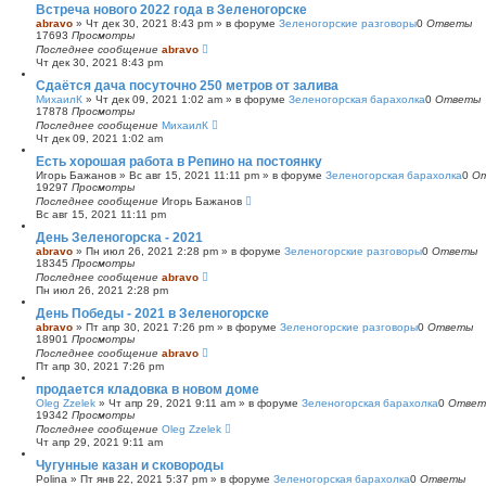
Встреча нового 2022 года в Зеленогорске
abravo
»
Чт дек 30, 2021 8:43 pm
» в форуме
Зеленогорские разговоры
0
Ответы
17693
Просмотры
Последнее сообщение
abravo
Чт дек 30, 2021 8:43 pm
Сдаётся дача посуточно 250 метров от залива
МихаилК
»
Чт дек 09, 2021 1:02 am
» в форуме
Зеленогорская барахолка
0
Ответы
17878
Просмотры
Последнее сообщение
МихаилК
Чт дек 09, 2021 1:02 am
Есть хорошая работа в Репино на постоянку
Игорь Бажанов
»
Вс авг 15, 2021 11:11 pm
» в форуме
Зеленогорская барахолка
0
О
19297
Просмотры
Последнее сообщение
Игорь Бажанов
Вс авг 15, 2021 11:11 pm
День Зеленогорска - 2021
abravo
»
Пн июл 26, 2021 2:28 pm
» в форуме
Зеленогорские разговоры
0
Ответы
18345
Просмотры
Последнее сообщение
abravo
Пн июл 26, 2021 2:28 pm
День Победы - 2021 в Зеленогорске
abravo
»
Пт апр 30, 2021 7:26 pm
» в форуме
Зеленогорские разговоры
0
Ответы
18901
Просмотры
Последнее сообщение
abravo
Пт апр 30, 2021 7:26 pm
продается кладовка в новом доме
Oleg Zzelek
»
Чт апр 29, 2021 9:11 am
» в форуме
Зеленогорская барахолка
0
Ответ
19342
Просмотры
Последнее сообщение
Oleg Zzelek
Чт апр 29, 2021 9:11 am
Чугунные казан и сковороды
Polina
»
Пт янв 22, 2021 5:37 pm
» в форуме
Зеленогорская барахолка
0
Ответы