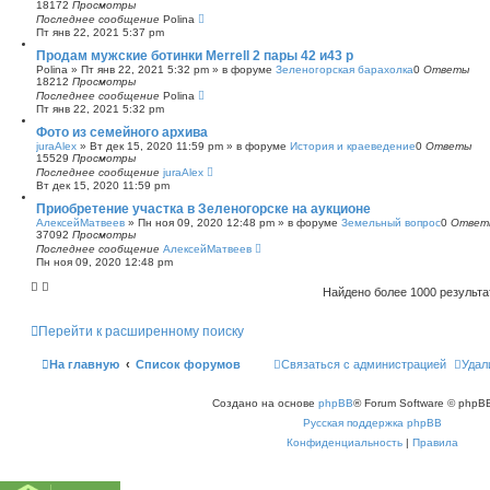
18172
Просмотры
Последнее сообщение
Polina
Пт янв 22, 2021 5:37 pm
Продам мужские ботинки Merrell 2 пары 42 и43 р
Polina
»
Пт янв 22, 2021 5:32 pm
» в форуме
Зеленогорская барахолка
0
Ответы
18212
Просмотры
Последнее сообщение
Polina
Пт янв 22, 2021 5:32 pm
Фото из семейного архива
juraAlex
»
Вт дек 15, 2020 11:59 pm
» в форуме
История и краеведение
0
Ответы
15529
Просмотры
Последнее сообщение
juraAlex
Вт дек 15, 2020 11:59 pm
Приобретение участка в Зеленогорске на аукционе
АлексейМатвеев
»
Пн ноя 09, 2020 12:48 pm
» в форуме
Земельный вопрос
0
Ответ
37092
Просмотры
Последнее сообщение
АлексейМатвеев
Пн ноя 09, 2020 12:48 pm
Найдено более 1000 результ
Перейти к расширенному поиску
На главную
Список форумов
Связаться с администрацией
Удал
Создано на основе
phpBB
® Forum Software © phpBB
Русская поддержка phpBB
Конфиденциальность
|
Правила