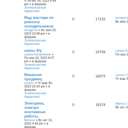
»
Пн окт 09, 2023 4:44
pm
» в форуме
Зеленогорская
барахолка
Ищу мастера по
incogni-t
0
17232
ремонту
Вс июн 2
холодильников
incogni-to
»
Вс июн 25,
2023 10:38 pm
» в
форуме
Зеленогорская
барахолка
шины б/у
Larisa 
0
16769
Larisa Konashenok
»
Пн апр 1
Пн апр 10, 2023 8:07
pm
» в форуме
Зеленогорская
барахолка
Вакансия
yurezz
0
16075
продавец
Чт мар 3
yurezz
»
Чт мар 30,
2023 10:33 am
» в
форуме
Зеленогорская
барахолка
Электрика,
Marsus
0
18378
электро
Вс окт 1
монтажные
работы.
Marsus
»
Вс окт 16,
2022 4:49 pm
» в
форуме