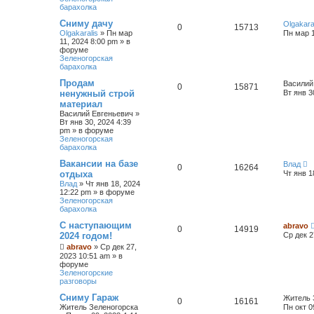
барахолка
Сниму дачу
Olgakara
0
15713
Olgakaralis
»
Пн мар
Пн мар 1
11, 2024 8:00 pm
» в
форуме
Зеленогорская
барахолка
Продам
Василий
0
15871
ненужный строй
Вт янв 3
материал
Василий Евгеньевич
»
Вт янв 30, 2024 4:39
pm
» в форуме
Зеленогорская
барахолка
Вакансии на базе
Влад
0
16264
отдыха
Чт янв 1
Влад
»
Чт янв 18, 2024
12:22 pm
» в форуме
Зеленогорская
барахолка
С наступающим
abravo
0
14919
2024 годом!
Ср дек 2
abravo
»
Ср дек 27,
2023 10:51 am
» в
форуме
Зеленогорские
разговоры
Сниму Гараж
Житель 
0
16161
Житель Зеленогорска
Пн окт 0