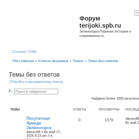
Форум
terijoki.spb.ru
Зеленогорск/Териоки. История и
современность.
Ссылки
FAQ
На главную
Список форумов
Поиск
Темы без ответов
Темы без ответов
Перейти к расширенному поиску
П
Р
о
а
и
с
Найдено более 1000 результ
с
ш
к
и
р
ТЕМЫ
ОТВЕТЫ
ПРОСМОТРЫ
ПОСЛЕД
е
н
Посуточная
Alexeu9
0
1379
н
Аренда
Вс май 1
ы
Зеленогорск
й
п
Alexeu98
»
Вс май 17,
о
2026 8:23 am
» в
и