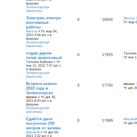
форуме
Зеленогорская
барахолка
Электрик,электро
Marsus
0
18504
монтажные
Пт мар 0
работы
Marsus
»
Пт мар 04,
2022 4:58 am
» в
форуме
Зеленогорская
барахолка
отдам даром
Татьяна
0
17955
телек аналоговый
Чт янв 1
Татьяна Байкова
»
Чт
янв 13, 2022 7:57 pm
»
в форуме
Зеленогорская
барахолка
Встреча нового
abravo
0
17700
2022 года в
Чт дек 3
Зеленогорске
abravo
»
Чт дек 30,
2021 8:43 pm
» в
форуме
Зеленогорские
разговоры
Сдаётся дача
Михаил
0
17889
посуточно 250
Чт дек 0
метров от залива
МихаилК
»
Чт дек 09,
2021 1:02 am
» в