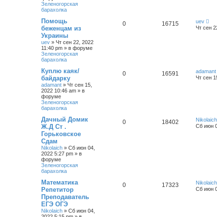
Зеленогорская
барахолка
Помощь
uev
0
16715
беженцам из
Чт сен 2
Украины
uev
»
Чт сен 22, 2022
11:40 pm
» в форуме
Зеленогорская
барахолка
Куплю каяк/
adamant
0
16591
байдарку
Чт сен 1
adamant
»
Чт сен 15,
2022 10:46 am
» в
форуме
Зеленогорская
барахолка
Дачный Домик
Nikolaich
0
18402
Ж.Д Ст .
Сб июн 0
Горьковское
Сдам
Nikolaich
»
Сб июн 04,
2022 5:27 pm
» в
форуме
Зеленогорская
барахолка
Математика
Nikolaich
0
17323
Репетитор
Сб июн 0
Преподаватель
ЕГЭ ОГЭ
Nikolaich
»
Сб июн 04,
2022 5:15 pm
» в