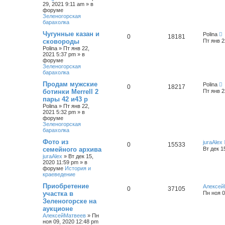
29, 2021 9:11 am
» в
форуме
Зеленогорская
барахолка
Чугунные казан и
Polina
0
18181
сковороды
Пт янв 2
Polina
»
Пт янв 22,
2021 5:37 pm
» в
форуме
Зеленогорская
барахолка
Продам мужские
Polina
0
18217
ботинки Merrell 2
Пт янв 2
пары 42 и43 р
Polina
»
Пт янв 22,
2021 5:32 pm
» в
форуме
Зеленогорская
барахолка
Фото из
juraAlex
0
15533
семейного архива
Вт дек 1
juraAlex
»
Вт дек 15,
2020 11:59 pm
» в
форуме
История и
краеведение
Приобретение
Алексей
0
37105
участка в
Пн ноя 0
Зеленогорске на
аукционе
АлексейМатвеев
»
Пн
ноя 09, 2020 12:48 pm