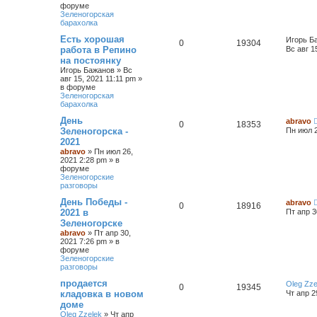
форуме
Зеленогорская
барахолка
Есть хорошая
Игорь Б
0
19304
работа в Репино
Вс авг 1
на постоянку
Игорь Бажанов
»
Вс
авг 15, 2021 11:11 pm
»
в форуме
Зеленогорская
барахолка
День
abravo
0
18353
Зеленогорска -
Пн июл 2
2021
abravo
»
Пн июл 26,
2021 2:28 pm
» в
форуме
Зеленогорские
разговоры
День Победы -
abravo
0
18916
2021 в
Пт апр 3
Зеленогорске
abravo
»
Пт апр 30,
2021 7:26 pm
» в
форуме
Зеленогорские
разговоры
продается
Oleg Zze
0
19345
кладовка в новом
Чт апр 2
доме
Oleg Zzelek
»
Чт апр