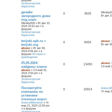
форуме
с
Зеленогорская
к
барахолка
дизайн
Nikolay8
0
3626
загородного дома
Вт дек 1
под ключ
Nikolay828
»
Вт дек 10,
2024 10:52 am
» в
форуме
Зеленогорская
барахолка
terijoki.spb.ru =
abravo
0
9454
terijoki.org
Вт авг 0
abravo
»
Вт авг 06,
2024 8:06 pm
» в
форуме
История и
краеведение
25.05.2024:
abravo
0
13450
найдены ключи
Сб май 2
abravo
»
Сб май 25,
2024 3:50 pm
» в
форуме
Зеленогорская
барахолка
Посоветуйте
Алексей
0
16914
компанию по
Чт мар 2
установке
откатных ворот
АлексейМатвеев
»
Чт
мар 21, 2024 12:56 pm
» в форуме
Зеленогорская