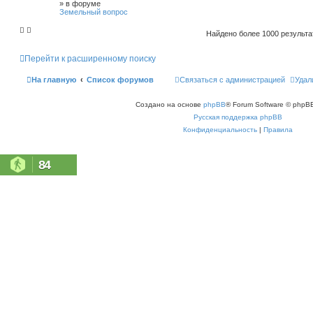
» в форуме
Земельный вопрос
Найдено более 1000 результ
Перейти к расширенному поиску
На главную
Список форумов
Связаться с администрацией
Удал
Создано на основе
phpBB
® Forum Software © phpBB
Русская поддержка phpBB
Конфиденциальность
|
Правила
84