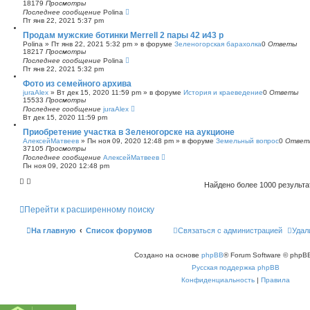
18179
Просмотры
Последнее сообщение
Polina
Пт янв 22, 2021 5:37 pm
Продам мужские ботинки Merrell 2 пары 42 и43 р
Polina
»
Пт янв 22, 2021 5:32 pm
» в форуме
Зеленогорская барахолка
0
Ответы
18217
Просмотры
Последнее сообщение
Polina
Пт янв 22, 2021 5:32 pm
Фото из семейного архива
juraAlex
»
Вт дек 15, 2020 11:59 pm
» в форуме
История и краеведение
0
Ответы
15533
Просмотры
Последнее сообщение
juraAlex
Вт дек 15, 2020 11:59 pm
Приобретение участка в Зеленогорске на аукционе
АлексейМатвеев
»
Пн ноя 09, 2020 12:48 pm
» в форуме
Земельный вопрос
0
Ответ
37105
Просмотры
Последнее сообщение
АлексейМатвеев
Пн ноя 09, 2020 12:48 pm
Найдено более 1000 результ
Перейти к расширенному поиску
На главную
Список форумов
Связаться с администрацией
Удал
Создано на основе
phpBB
® Forum Software © phpBB
Русская поддержка phpBB
Конфиденциальность
|
Правила