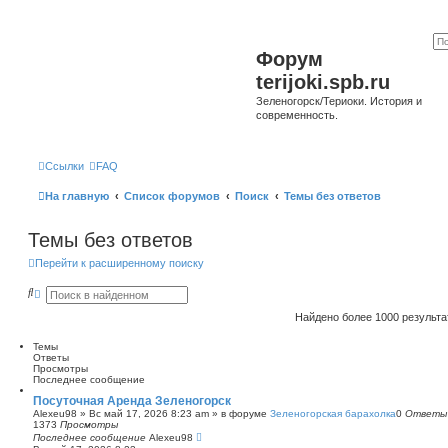
Форум
terijoki.spb.ru
Зеленогорск/Териоки. История и
современность.
Ссылки
FAQ
На главную
Список форумов
Поиск
Темы без ответов
Темы без ответов
Перейти к расширенному поиску
П
Р
о
а
и
с
Найдено более 1000 результ
с
ш
к
и
Темы
р
Ответы
е
Просмотры
н
Последнее сообщение
н
ы
Посуточная Аренда Зеленогорск
й
Alexeu98
»
Вс май 17, 2026 8:23 am
» в форуме
Зеленогорская барахолка
0
Ответы
п
1373
Просмотры
о
Последнее сообщение
Alexeu98
и