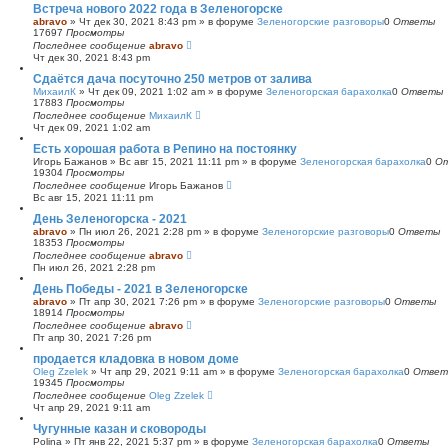
Встреча нового 2022 года в Зеленогорске
abravo
»
Чт дек 30, 2021 8:43 pm
» в форуме
Зеленогорские разговоры
0
Ответы
17697
Просмотры
Последнее сообщение
abravo
Чт дек 30, 2021 8:43 pm
Сдаётся дача посуточно 250 метров от залива
МихаилК
»
Чт дек 09, 2021 1:02 am
» в форуме
Зеленогорская барахолка
0
Ответы
17883
Просмотры
Последнее сообщение
МихаилК
Чт дек 09, 2021 1:02 am
Есть хорошая работа в Репино на постоянку
Игорь Бажанов
»
Вс авг 15, 2021 11:11 pm
» в форуме
Зеленогорская барахолка
0
О
19304
Просмотры
Последнее сообщение
Игорь Бажанов
Вс авг 15, 2021 11:11 pm
День Зеленогорска - 2021
abravo
»
Пн июл 26, 2021 2:28 pm
» в форуме
Зеленогорские разговоры
0
Ответы
18353
Просмотры
Последнее сообщение
abravo
Пн июл 26, 2021 2:28 pm
День Победы - 2021 в Зеленогорске
abravo
»
Пт апр 30, 2021 7:26 pm
» в форуме
Зеленогорские разговоры
0
Ответы
18914
Просмотры
Последнее сообщение
abravo
Пт апр 30, 2021 7:26 pm
продается кладовка в новом доме
Oleg Zzelek
»
Чт апр 29, 2021 9:11 am
» в форуме
Зеленогорская барахолка
0
Ответ
19345
Просмотры
Последнее сообщение
Oleg Zzelek
Чт апр 29, 2021 9:11 am
Чугунные казан и сковороды
Polina
»
Пт янв 22, 2021 5:37 pm
» в форуме
Зеленогорская барахолка
0
Ответы