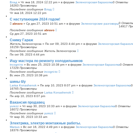
Влад
»
Чт янв 18, 2024 12:22 pm
» в форуме
Зеленогорская барахолка
0
Ответы
16263
Просмотры
Последнее сообщение
Влад
Чт янв 18, 2024 12:22 pm
С наступающим 2024 годом!
0
Ответ
abravo
»
Ср дек 27, 2023 10:51 am
» в форуме
Зеленогорские разговоры
14917
Пр
Последнее сообщение
abravo
Ср дек 27, 2023 10:51 am
Сниму Гараж
Житель Зеленогорска
»
Пн окт 09, 2023 4:44 pm
» в форуме
Зеленогорская барахол
16159
Просмотры
Последнее сообщение
Житель Зеленогорска
Пн окт 09, 2023 4:44 pm
Ищу мастера по ремонту холодильников
incogni-to
»
Вс июн 25, 2023 10:38 pm
» в форуме
Зеленогорская барахолка
0
Ответ
17229
Просмотры
Последнее сообщение
incogni-to
Вс июн 25, 2023 10:38 pm
шины б/у
Larisa Konashenok
»
Пн апр 10, 2023 8:07 pm
» в форуме
Зеленогорская барахолка
16765
Просмотры
Последнее сообщение
Larisa Konashenok
Пн апр 10, 2023 8:07 pm
Вакансия продавец
yurezz
»
Чт мар 30, 2023 10:33 am
» в форуме
Зеленогорская барахолка
0
Ответы
16072
Просмотры
Последнее сообщение
yurezz
Чт мар 30, 2023 10:33 am
Электрика, электро монтажные работы.
Marsus
»
Вс окт 16, 2022 4:49 pm
» в форуме
Зеленогорская барахолка
0
Ответы
18376
Просмотры