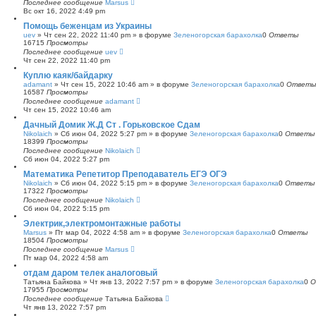
Последнее сообщение
Marsus
Вс окт 16, 2022 4:49 pm
Помощь беженцам из Украины
uev
»
Чт сен 22, 2022 11:40 pm
» в форуме
Зеленогорская барахолка
0
Ответы
16715
Просмотры
Последнее сообщение
uev
Чт сен 22, 2022 11:40 pm
Куплю каяк/байдарку
adamant
»
Чт сен 15, 2022 10:46 am
» в форуме
Зеленогорская барахолка
0
Ответы
16587
Просмотры
Последнее сообщение
adamant
Чт сен 15, 2022 10:46 am
Дачный Домик Ж.Д Ст . Горьковское Сдам
Nikolaich
»
Сб июн 04, 2022 5:27 pm
» в форуме
Зеленогорская барахолка
0
Ответы
18399
Просмотры
Последнее сообщение
Nikolaich
Сб июн 04, 2022 5:27 pm
Математика Репетитор Преподаватель ЕГЭ ОГЭ
Nikolaich
»
Сб июн 04, 2022 5:15 pm
» в форуме
Зеленогорская барахолка
0
Ответы
17322
Просмотры
Последнее сообщение
Nikolaich
Сб июн 04, 2022 5:15 pm
Электрик,электромонтажные работы
Marsus
»
Пт мар 04, 2022 4:58 am
» в форуме
Зеленогорская барахолка
0
Ответы
18504
Просмотры
Последнее сообщение
Marsus
Пт мар 04, 2022 4:58 am
отдам даром телек аналоговый
Татьяна Байкова
»
Чт янв 13, 2022 7:57 pm
» в форуме
Зеленогорская барахолка
0
О
17955
Просмотры
Последнее сообщение
Татьяна Байкова
Чт янв 13, 2022 7:57 pm