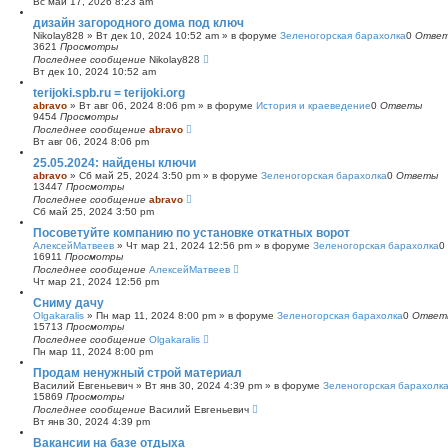
Вс май 17, 2026 8:23 am
с
дизайн загородного дома под ключ
к
Nikolay828
»
Вт дек 10, 2024 10:52 am
» в форуме
Зеленогорская барахолка
0
Отве
3621
Просмотры
Последнее сообщение
Nikolay828
Вт дек 10, 2024 10:52 am
terijoki.spb.ru = terijoki.org
abravo
»
Вт авг 06, 2024 8:06 pm
» в форуме
История и краеведение
0
Ответы
9454
Просмотры
Последнее сообщение
abravo
Вт авг 06, 2024 8:06 pm
25.05.2024: найдены ключи
abravo
»
Сб май 25, 2024 3:50 pm
» в форуме
Зеленогорская барахолка
0
Ответы
13447
Просмотры
Последнее сообщение
abravo
Сб май 25, 2024 3:50 pm
Посоветуйте компанию по установке откатных ворот
АлексейМатвеев
»
Чт мар 21, 2024 12:56 pm
» в форуме
Зеленогорская барахолка
0
16911
Просмотры
Последнее сообщение
АлексейМатвеев
Чт мар 21, 2024 12:56 pm
Сниму дачу
Olgakaralis
»
Пн мар 11, 2024 8:00 pm
» в форуме
Зеленогорская барахолка
0
Ответ
15713
Просмотры
Последнее сообщение
Olgakaralis
Пн мар 11, 2024 8:00 pm
Продам ненужный строй материал
Василий Евгеньевич
»
Вт янв 30, 2024 4:39 pm
» в форуме
Зеленогорская барахолк
15869
Просмотры
Последнее сообщение
Василий Евгеньевич
Вт янв 30, 2024 4:39 pm
Вакансии на базе отдыха