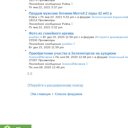
18173
Просмотры
Последнее сообщение
Polina
Пт янв 22, 2021 5:37 pm
Продам мужские ботинки Merrell 2 пары 42 и43 р
Polina
»
Пт янв 22, 2021 5:32 pm
» в форуме
Зеленогорская барахолка
18214
Просмотры
Последнее сообщение
Polina
Пт янв 22, 2021 5:32 pm
Фото из семейного архива
juraAlex
»
Вт дек 15, 2020 11:59 pm
» в форуме
История и краеведение
15530
Просмотры
Последнее сообщение
juraAlex
Вт дек 15, 2020 11:59 pm
Приобретение участка в Зеленогорске на аукционе
АлексейМатвеев
»
Пн ноя 09, 2020 12:48 pm
» в форуме
Земельный в
37097
Просмотры
Последнее сообщение
АлексейМатвеев
Пн ноя 09, 2020 12:48 pm
Перейти к расширенному поиску
На главную
Список форумов