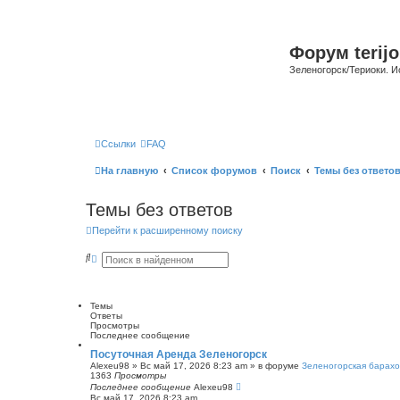
Форум terijo
Зеленогорск/Териоки. И
Ссылки
FAQ
На главную
Список форумов
Поиск
Темы без ответо
Темы без ответов
Перейти к расширенному поиску
П
Р
о
а
и
с
с
ш
к
и
Темы
р
Ответы
е
Просмотры
н
Последнее сообщение
н
ы
Посуточная Аренда Зеленогорск
й
Alexeu98
»
Вс май 17, 2026 8:23 am
» в форуме
Зеленогорская барахо
п
1363
Просмотры
о
Последнее сообщение
Alexeu98
и
Вс май 17, 2026 8:23 am