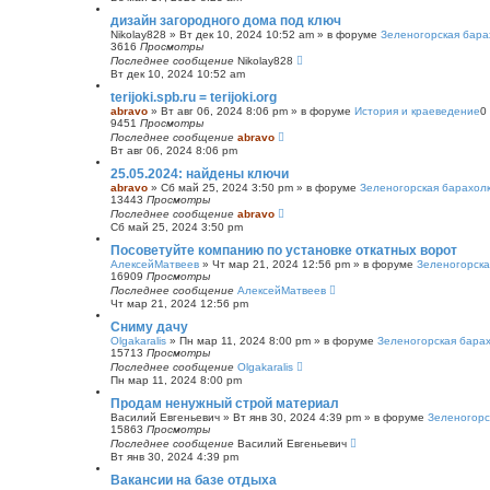
с
дизайн загородного дома под ключ
к
Nikolay828
»
Вт дек 10, 2024 10:52 am
» в форуме
Зеленогорская бара
3616
Просмотры
Последнее сообщение
Nikolay828
Вт дек 10, 2024 10:52 am
terijoki.spb.ru = terijoki.org
abravo
»
Вт авг 06, 2024 8:06 pm
» в форуме
История и краеведение
0
9451
Просмотры
Последнее сообщение
abravo
Вт авг 06, 2024 8:06 pm
25.05.2024: найдены ключи
abravo
»
Сб май 25, 2024 3:50 pm
» в форуме
Зеленогорская барахол
13443
Просмотры
Последнее сообщение
abravo
Сб май 25, 2024 3:50 pm
Посоветуйте компанию по установке откатных ворот
АлексейМатвеев
»
Чт мар 21, 2024 12:56 pm
» в форуме
Зеленогорска
16909
Просмотры
Последнее сообщение
АлексейМатвеев
Чт мар 21, 2024 12:56 pm
Сниму дачу
Olgakaralis
»
Пн мар 11, 2024 8:00 pm
» в форуме
Зеленогорская бара
15713
Просмотры
Последнее сообщение
Olgakaralis
Пн мар 11, 2024 8:00 pm
Продам ненужный строй материал
Василий Евгеньевич
»
Вт янв 30, 2024 4:39 pm
» в форуме
Зеленогорс
15863
Просмотры
Последнее сообщение
Василий Евгеньевич
Вт янв 30, 2024 4:39 pm
Вакансии на базе отдыха