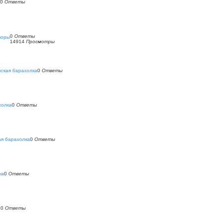
0
Ответы
0
Ответы
воры
14914
Просмотры
ская барахолка
0
Ответы
холка
0
Ответы
ая барахолка
0
Ответы
ка
0
Ответы
а
0
Ответы