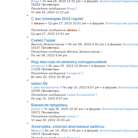
Влад
»
Чт янв 18, 2024 12:22 pm
» в форуме
Зеленогорская барахолка
16263
Просмотры
Последнее сообщение
Влад
Чт янв 18, 2024 12:22 pm
С наступающим 2024 годом!
abravo
»
Ср дек 27, 2023 10:51 am
» в форуме
Зеленогорские разго
Последнее сообщение
abravo
Ср дек 27, 2023 10:51 am
Сниму Гараж
Житель Зеленогорска
»
Пн окт 09, 2023 4:44 pm
» в форуме
Зеленогор
16157
Просмотры
Последнее сообщение
Житель Зеленогорска
Пн окт 09, 2023 4:44 pm
Ищу мастера по ремонту холодильников
incogni-to
»
Вс июн 25, 2023 10:38 pm
» в форуме
Зеленогорская бара
17226
Просмотры
Последнее сообщение
incogni-to
Вс июн 25, 2023 10:38 pm
шины б/у
Larisa Konashenok
»
Пн апр 10, 2023 8:07 pm
» в форуме
Зеленогорск
16760
Просмотры
Последнее сообщение
Larisa Konashenok
Пн апр 10, 2023 8:07 pm
Вакансия продавец
yurezz
»
Чт мар 30, 2023 10:33 am
» в форуме
Зеленогорская барахол
16071
Просмотры
Последнее сообщение
yurezz
Чт мар 30, 2023 10:33 am
Электрика, электро монтажные работы.
Marsus
»
Вс окт 16, 2022 4:49 pm
» в форуме
Зеленогорская барахолк
18374
Просмотры
Последнее сообщение
Marsus