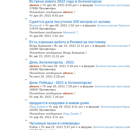
Встреча нового 2022 года в Зеленогорске
abravo
»
Чт дек 30, 2021 8:43 pm
» в форуме
Зеленогорские разговор
17696
Просмотры
Последнее сообщение
abravo
Чт дек 30, 2021 8:43 pm
Сдаётся дача посуточно 250 метров от залива
МихаилК
»
Чт дек 09, 2021 1:02 am
» в форуме
Зеленогорская барахо
17879
Просмотры
Последнее сообщение
МихаилК
Чт дек 09, 2021 1:02 am
Есть хорошая работа в Репино на постоянку
Игорь Бажанов
»
Вс авг 15, 2021 11:11 pm
» в форуме
Зеленогорская 
19299
Просмотры
Последнее сообщение
Игорь Бажанов
Вс авг 15, 2021 11:11 pm
День Зеленогорска - 2021
abravo
»
Пн июл 26, 2021 2:28 pm
» в форуме
Зеленогорские разгово
18348
Просмотры
Последнее сообщение
abravo
Пн июл 26, 2021 2:28 pm
День Победы - 2021 в Зеленогорске
abravo
»
Пт апр 30, 2021 7:26 pm
» в форуме
Зеленогорские разговор
18906
Просмотры
Последнее сообщение
abravo
Пт апр 30, 2021 7:26 pm
продается кладовка в новом доме
Oleg Zzelek
»
Чт апр 29, 2021 9:11 am
» в форуме
Зеленогорская бара
19345
Просмотры
Последнее сообщение
Oleg Zzelek
Чт апр 29, 2021 9:11 am
Чугунные казан и сковороды
Polina
»
Пт янв 22, 2021 5:37 pm
» в форуме
Зеленогорская барахолка