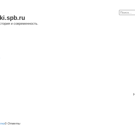
ki.spb.ru
стория и современность.
в
Н
лка
0
Ответы