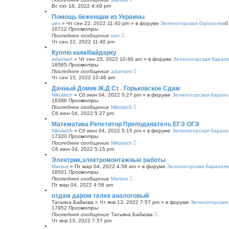
Вс окт 16, 2022 4:49 pm
Помощь беженцам из Украины
uev
»
Чт сен 22, 2022 11:40 pm
» в форуме
Зеленогорская барахолка
16712
Просмотры
Последнее сообщение
uev
Чт сен 22, 2022 11:40 pm
Куплю каяк/байдарку
adamant
»
Чт сен 15, 2022 10:46 am
» в форуме
Зеленогорская барах
16585
Просмотры
Последнее сообщение
adamant
Чт сен 15, 2022 10:46 am
Дачный Домик Ж.Д Ст . Горьковское Сдам
Nikolaich
»
Сб июн 04, 2022 5:27 pm
» в форуме
Зеленогорская барахо
18396
Просмотры
Последнее сообщение
Nikolaich
Сб июн 04, 2022 5:27 pm
Математика Репетитор Преподаватель ЕГЭ ОГЭ
Nikolaich
»
Сб июн 04, 2022 5:15 pm
» в форуме
Зеленогорская барахо
17320
Просмотры
Последнее сообщение
Nikolaich
Сб июн 04, 2022 5:15 pm
Электрик,электромонтажные работы
Marsus
»
Пт мар 04, 2022 4:58 am
» в форуме
Зеленогорская барахолк
18501
Просмотры
Последнее сообщение
Marsus
Пт мар 04, 2022 4:58 am
отдам даром телек аналоговый
Татьяна Байкова
»
Чт янв 13, 2022 7:57 pm
» в форуме
Зеленогорская
17952
Просмотры
Последнее сообщение
Татьяна Байкова
Чт янв 13, 2022 7:57 pm