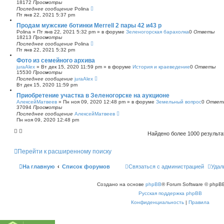
18172
Просмотры
Последнее сообщение
Polina
Пт янв 22, 2021 5:37 pm
Продам мужские ботинки Merrell 2 пары 42 и43 р
Polina
»
Пт янв 22, 2021 5:32 pm
» в форуме
Зеленогорская барахолка
0
Ответы
18213
Просмотры
Последнее сообщение
Polina
Пт янв 22, 2021 5:32 pm
Фото из семейного архива
juraAlex
»
Вт дек 15, 2020 11:59 pm
» в форуме
История и краеведение
0
Ответы
15530
Просмотры
Последнее сообщение
juraAlex
Вт дек 15, 2020 11:59 pm
Приобретение участка в Зеленогорске на аукционе
АлексейМатвеев
»
Пн ноя 09, 2020 12:48 pm
» в форуме
Земельный вопрос
0
Ответ
37094
Просмотры
Последнее сообщение
АлексейМатвеев
Пн ноя 09, 2020 12:48 pm
Найдено более 1000 результ
Перейти к расширенному поиску
На главную
Список форумов
Связаться с администрацией
Удал
Создано на основе
phpBB
® Forum Software © phpBB
Русская поддержка phpBB
Конфиденциальность
|
Правила