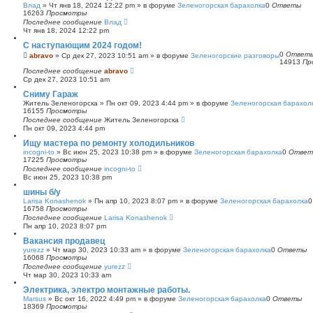
Влад
»
Чт янв 18, 2024 12:22 pm
» в форуме
Зеленогорская барахолка
0
Ответы
16263
Просмотры
Последнее сообщение
Влад
Чт янв 18, 2024 12:22 pm
С наступающим 2024 годом!
0
Ответ
abravo
»
Ср дек 27, 2023 10:51 am
» в форуме
Зеленогорские разговоры
14913
Пр
Последнее сообщение
abravo
Ср дек 27, 2023 10:51 am
Сниму Гараж
Житель Зеленогорска
»
Пн окт 09, 2023 4:44 pm
» в форуме
Зеленогорская барахол
16155
Просмотры
Последнее сообщение
Житель Зеленогорска
Пн окт 09, 2023 4:44 pm
Ищу мастера по ремонту холодильников
incogni-to
»
Вс июн 25, 2023 10:38 pm
» в форуме
Зеленогорская барахолка
0
Ответ
17225
Просмотры
Последнее сообщение
incogni-to
Вс июн 25, 2023 10:38 pm
шины б/у
Larisa Konashenok
»
Пн апр 10, 2023 8:07 pm
» в форуме
Зеленогорская барахолка
16758
Просмотры
Последнее сообщение
Larisa Konashenok
Пн апр 10, 2023 8:07 pm
Вакансия продавец
yurezz
»
Чт мар 30, 2023 10:33 am
» в форуме
Зеленогорская барахолка
0
Ответы
16068
Просмотры
Последнее сообщение
yurezz
Чт мар 30, 2023 10:33 am
Электрика, электро монтажные работы.
Marsus
»
Вс окт 16, 2022 4:49 pm
» в форуме
Зеленогорская барахолка
0
Ответы
18369
Просмотры