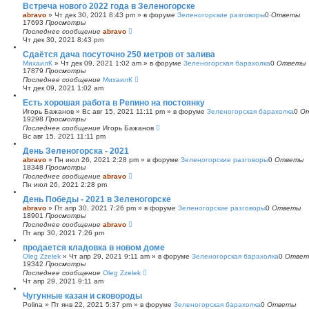
Встреча нового 2022 года в Зеленогорске
abravo
»
Чт дек 30, 2021 8:43 pm
» в форуме
Зеленогорские разговоры
0
Ответы
17693
Просмотры
Последнее сообщение
abravo
Чт дек 30, 2021 8:43 pm
Сдаётся дача посуточно 250 метров от залива
МихаилК
»
Чт дек 09, 2021 1:02 am
» в форуме
Зеленогорская барахолка
0
Ответы
17879
Просмотры
Последнее сообщение
МихаилК
Чт дек 09, 2021 1:02 am
Есть хорошая работа в Репино на постоянку
Игорь Бажанов
»
Вс авг 15, 2021 11:11 pm
» в форуме
Зеленогорская барахолка
0
О
19298
Просмотры
Последнее сообщение
Игорь Бажанов
Вс авг 15, 2021 11:11 pm
День Зеленогорска - 2021
abravo
»
Пн июл 26, 2021 2:28 pm
» в форуме
Зеленогорские разговоры
0
Ответы
18348
Просмотры
Последнее сообщение
abravo
Пн июл 26, 2021 2:28 pm
День Победы - 2021 в Зеленогорске
abravo
»
Пт апр 30, 2021 7:26 pm
» в форуме
Зеленогорские разговоры
0
Ответы
18901
Просмотры
Последнее сообщение
abravo
Пт апр 30, 2021 7:26 pm
продается кладовка в новом доме
Oleg Zzelek
»
Чт апр 29, 2021 9:11 am
» в форуме
Зеленогорская барахолка
0
Ответ
19342
Просмотры
Последнее сообщение
Oleg Zzelek
Чт апр 29, 2021 9:11 am
Чугунные казан и сковороды
Polina
»
Пт янв 22, 2021 5:37 pm
» в форуме
Зеленогорская барахолка
0
Ответы