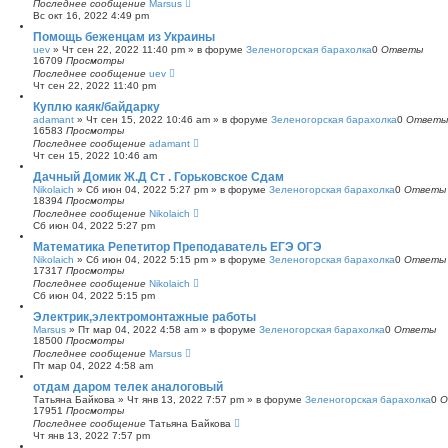
Последнее сообщение
Marsus
Вс окт 16, 2022 4:49 pm
Помощь беженцам из Украины
uev
»
Чт сен 22, 2022 11:40 pm
» в форуме
Зеленогорская барахолка
0
Ответы
16709
Просмотры
Последнее сообщение
uev
Чт сен 22, 2022 11:40 pm
Куплю каяк/байдарку
adamant
»
Чт сен 15, 2022 10:46 am
» в форуме
Зеленогорская барахолка
0
Ответы
16583
Просмотры
Последнее сообщение
adamant
Чт сен 15, 2022 10:46 am
Дачный Домик Ж.Д Ст . Горьковское Сдам
Nikolaich
»
Сб июн 04, 2022 5:27 pm
» в форуме
Зеленогорская барахолка
0
Ответы
18394
Просмотры
Последнее сообщение
Nikolaich
Сб июн 04, 2022 5:27 pm
Математика Репетитор Преподаватель ЕГЭ ОГЭ
Nikolaich
»
Сб июн 04, 2022 5:15 pm
» в форуме
Зеленогорская барахолка
0
Ответы
17317
Просмотры
Последнее сообщение
Nikolaich
Сб июн 04, 2022 5:15 pm
Электрик,электромонтажные работы
Marsus
»
Пт мар 04, 2022 4:58 am
» в форуме
Зеленогорская барахолка
0
Ответы
18500
Просмотры
Последнее сообщение
Marsus
Пт мар 04, 2022 4:58 am
отдам даром телек аналоговый
Татьяна Байкова
»
Чт янв 13, 2022 7:57 pm
» в форуме
Зеленогорская барахолка
0
О
17951
Просмотры
Последнее сообщение
Татьяна Байкова
Чт янв 13, 2022 7:57 pm