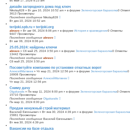
Вс май 17, 2026 8:23 am
с
дизайн загородного дома под ключ
к
Nikolay828
»
Вт дек 10, 2024 10:52 am
» в форуме
Зеленогорская барахолка
0
Отве
3613
Просмотры
Последнее сообщение
Nikolay828
Вт дек 10, 2024 10:52 am
terijoki.spb.ru = terijoki.org
abravo
»
Вт авг 06, 2024 8:06 pm
» в форуме
История и краеведение
0
Ответы
9447
Просмотры
Последнее сообщение
abravo
Вт авг 06, 2024 8:06 pm
25.05.2024: найдены ключи
abravo
»
Сб май 25, 2024 3:50 pm
» в форуме
Зеленогорская барахолка
0
Ответы
13442
Просмотры
Последнее сообщение
abravo
Сб май 25, 2024 3:50 pm
Посоветуйте компанию по установке откатных ворот
АлексейМатвеев
»
Чт мар 21, 2024 12:56 pm
» в форуме
Зеленогорская барахолка
0
16908
Просмотры
Последнее сообщение
АлексейМатвеев
Чт мар 21, 2024 12:56 pm
Сниму дачу
Olgakaralis
»
Пн мар 11, 2024 8:00 pm
» в форуме
Зеленогорская барахолка
0
Ответ
15710
Просмотры
Последнее сообщение
Olgakaralis
Пн мар 11, 2024 8:00 pm
Продам ненужный строй материал
Василий Евгеньевич
»
Вт янв 30, 2024 4:39 pm
» в форуме
Зеленогорская барахолк
15861
Просмотры
Последнее сообщение
Василий Евгеньевич
Вт янв 30, 2024 4:39 pm
Вакансии на базе отдыха