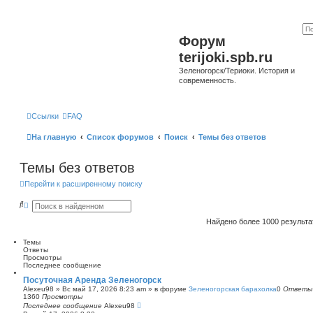
Форум
terijoki.spb.ru
Зеленогорск/Териоки. История и
современность.
Ссылки
FAQ
На главную
Список форумов
Поиск
Темы без ответов
Темы без ответов
Перейти к расширенному поиску
П
Р
о
а
и
с
Найдено более 1000 результ
с
ш
к
и
Темы
р
Ответы
е
Просмотры
н
Последнее сообщение
н
ы
Посуточная Аренда Зеленогорск
й
Alexeu98
»
Вс май 17, 2026 8:23 am
» в форуме
Зеленогорская барахолка
0
Ответы
п
1360
Просмотры
о
Последнее сообщение
Alexeu98
и