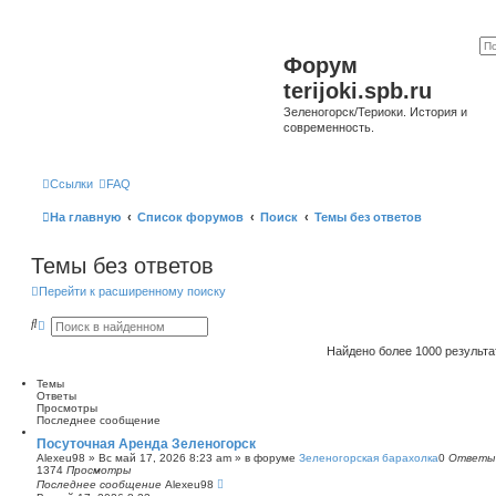
Форум
terijoki.spb.ru
Зеленогорск/Териоки. История и
современность.
Ссылки
FAQ
На главную
Список форумов
Поиск
Темы без ответов
Темы без ответов
Перейти к расширенному поиску
П
Р
о
а
и
с
Найдено более 1000 результ
с
ш
к
и
Темы
р
Ответы
е
Просмотры
н
Последнее сообщение
н
ы
Посуточная Аренда Зеленогорск
й
Alexeu98
»
Вс май 17, 2026 8:23 am
» в форуме
Зеленогорская барахолка
0
Ответы
п
1374
Просмотры
о
Последнее сообщение
Alexeu98
и