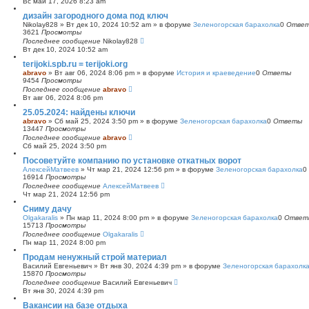
Вс май 17, 2026 8:23 am
с
дизайн загородного дома под ключ
к
Nikolay828
»
Вт дек 10, 2024 10:52 am
» в форуме
Зеленогорская барахолка
0
Отве
3621
Просмотры
Последнее сообщение
Nikolay828
Вт дек 10, 2024 10:52 am
terijoki.spb.ru = terijoki.org
abravo
»
Вт авг 06, 2024 8:06 pm
» в форуме
История и краеведение
0
Ответы
9454
Просмотры
Последнее сообщение
abravo
Вт авг 06, 2024 8:06 pm
25.05.2024: найдены ключи
abravo
»
Сб май 25, 2024 3:50 pm
» в форуме
Зеленогорская барахолка
0
Ответы
13447
Просмотры
Последнее сообщение
abravo
Сб май 25, 2024 3:50 pm
Посоветуйте компанию по установке откатных ворот
АлексейМатвеев
»
Чт мар 21, 2024 12:56 pm
» в форуме
Зеленогорская барахолка
0
16914
Просмотры
Последнее сообщение
АлексейМатвеев
Чт мар 21, 2024 12:56 pm
Сниму дачу
Olgakaralis
»
Пн мар 11, 2024 8:00 pm
» в форуме
Зеленогорская барахолка
0
Ответ
15713
Просмотры
Последнее сообщение
Olgakaralis
Пн мар 11, 2024 8:00 pm
Продам ненужный строй материал
Василий Евгеньевич
»
Вт янв 30, 2024 4:39 pm
» в форуме
Зеленогорская барахолк
15870
Просмотры
Последнее сообщение
Василий Евгеньевич
Вт янв 30, 2024 4:39 pm
Вакансии на базе отдыха