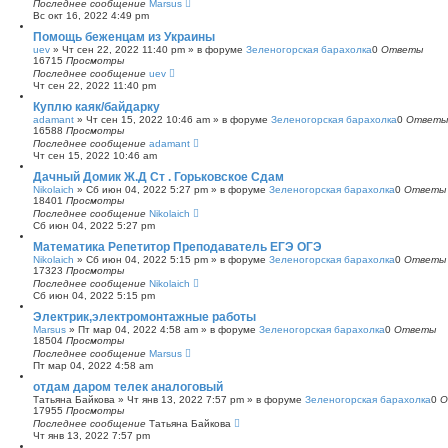
Последнее сообщение
Marsus
Вс окт 16, 2022 4:49 pm
Помощь беженцам из Украины
uev
»
Чт сен 22, 2022 11:40 pm
» в форуме
Зеленогорская барахолка
0
Ответы
16715
Просмотры
Последнее сообщение
uev
Чт сен 22, 2022 11:40 pm
Куплю каяк/байдарку
adamant
»
Чт сен 15, 2022 10:46 am
» в форуме
Зеленогорская барахолка
0
Ответы
16588
Просмотры
Последнее сообщение
adamant
Чт сен 15, 2022 10:46 am
Дачный Домик Ж.Д Ст . Горьковское Сдам
Nikolaich
»
Сб июн 04, 2022 5:27 pm
» в форуме
Зеленогорская барахолка
0
Ответы
18401
Просмотры
Последнее сообщение
Nikolaich
Сб июн 04, 2022 5:27 pm
Математика Репетитор Преподаватель ЕГЭ ОГЭ
Nikolaich
»
Сб июн 04, 2022 5:15 pm
» в форуме
Зеленогорская барахолка
0
Ответы
17323
Просмотры
Последнее сообщение
Nikolaich
Сб июн 04, 2022 5:15 pm
Электрик,электромонтажные работы
Marsus
»
Пт мар 04, 2022 4:58 am
» в форуме
Зеленогорская барахолка
0
Ответы
18504
Просмотры
Последнее сообщение
Marsus
Пт мар 04, 2022 4:58 am
отдам даром телек аналоговый
Татьяна Байкова
»
Чт янв 13, 2022 7:57 pm
» в форуме
Зеленогорская барахолка
0
О
17955
Просмотры
Последнее сообщение
Татьяна Байкова
Чт янв 13, 2022 7:57 pm