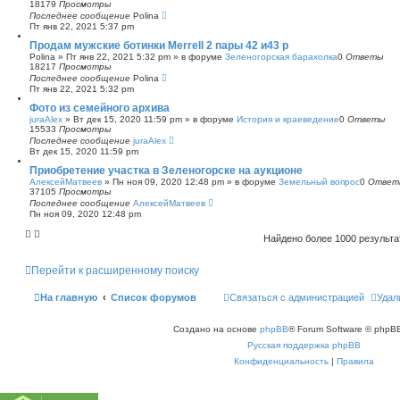
18179
Просмотры
Последнее сообщение
Polina
Пт янв 22, 2021 5:37 pm
Продам мужские ботинки Merrell 2 пары 42 и43 р
Polina
»
Пт янв 22, 2021 5:32 pm
» в форуме
Зеленогорская барахолка
0
Ответы
18217
Просмотры
Последнее сообщение
Polina
Пт янв 22, 2021 5:32 pm
Фото из семейного архива
juraAlex
»
Вт дек 15, 2020 11:59 pm
» в форуме
История и краеведение
0
Ответы
15533
Просмотры
Последнее сообщение
juraAlex
Вт дек 15, 2020 11:59 pm
Приобретение участка в Зеленогорске на аукционе
АлексейМатвеев
»
Пн ноя 09, 2020 12:48 pm
» в форуме
Земельный вопрос
0
Ответ
37105
Просмотры
Последнее сообщение
АлексейМатвеев
Пн ноя 09, 2020 12:48 pm
Найдено более 1000 результ
Перейти к расширенному поиску
На главную
Список форумов
Связаться с администрацией
Удал
Создано на основе
phpBB
® Forum Software © phpBB
Русская поддержка phpBB
Конфиденциальность
|
Правила