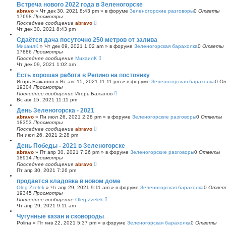
Встреча нового 2022 года в Зеленогорске
abravo
»
Чт дек 30, 2021 8:43 pm
» в форуме
Зеленогорские разговоры
0
Ответы
17698
Просмотры
Последнее сообщение
abravo
Чт дек 30, 2021 8:43 pm
Сдаётся дача посуточно 250 метров от залива
МихаилК
»
Чт дек 09, 2021 1:02 am
» в форуме
Зеленогорская барахолка
0
Ответы
17886
Просмотры
Последнее сообщение
МихаилК
Чт дек 09, 2021 1:02 am
Есть хорошая работа в Репино на постоянку
Игорь Бажанов
»
Вс авг 15, 2021 11:11 pm
» в форуме
Зеленогорская барахолка
0
О
19304
Просмотры
Последнее сообщение
Игорь Бажанов
Вс авг 15, 2021 11:11 pm
День Зеленогорска - 2021
abravo
»
Пн июл 26, 2021 2:28 pm
» в форуме
Зеленогорские разговоры
0
Ответы
18353
Просмотры
Последнее сообщение
abravo
Пн июл 26, 2021 2:28 pm
День Победы - 2021 в Зеленогорске
abravo
»
Пт апр 30, 2021 7:26 pm
» в форуме
Зеленогорские разговоры
0
Ответы
18914
Просмотры
Последнее сообщение
abravo
Пт апр 30, 2021 7:26 pm
продается кладовка в новом доме
Oleg Zzelek
»
Чт апр 29, 2021 9:11 am
» в форуме
Зеленогорская барахолка
0
Ответ
19345
Просмотры
Последнее сообщение
Oleg Zzelek
Чт апр 29, 2021 9:11 am
Чугунные казан и сковороды
Polina
»
Пт янв 22, 2021 5:37 pm
» в форуме
Зеленогорская барахолка
0
Ответы