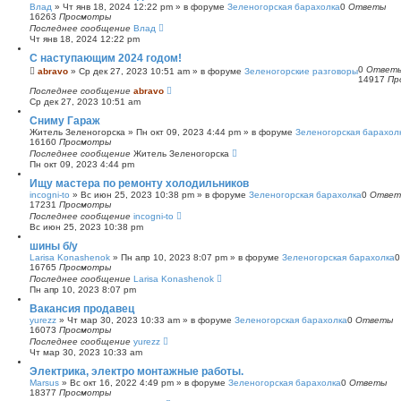
Влад
»
Чт янв 18, 2024 12:22 pm
» в форуме
Зеленогорская барахолка
0
Ответы
16263
Просмотры
Последнее сообщение
Влад
Чт янв 18, 2024 12:22 pm
С наступающим 2024 годом!
0
Ответ
abravo
»
Ср дек 27, 2023 10:51 am
» в форуме
Зеленогорские разговоры
14917
Пр
Последнее сообщение
abravo
Ср дек 27, 2023 10:51 am
Сниму Гараж
Житель Зеленогорска
»
Пн окт 09, 2023 4:44 pm
» в форуме
Зеленогорская барахол
16160
Просмотры
Последнее сообщение
Житель Зеленогорска
Пн окт 09, 2023 4:44 pm
Ищу мастера по ремонту холодильников
incogni-to
»
Вс июн 25, 2023 10:38 pm
» в форуме
Зеленогорская барахолка
0
Ответ
17231
Просмотры
Последнее сообщение
incogni-to
Вс июн 25, 2023 10:38 pm
шины б/у
Larisa Konashenok
»
Пн апр 10, 2023 8:07 pm
» в форуме
Зеленогорская барахолка
16765
Просмотры
Последнее сообщение
Larisa Konashenok
Пн апр 10, 2023 8:07 pm
Вакансия продавец
yurezz
»
Чт мар 30, 2023 10:33 am
» в форуме
Зеленогорская барахолка
0
Ответы
16073
Просмотры
Последнее сообщение
yurezz
Чт мар 30, 2023 10:33 am
Электрика, электро монтажные работы.
Marsus
»
Вс окт 16, 2022 4:49 pm
» в форуме
Зеленогорская барахолка
0
Ответы
18377
Просмотры