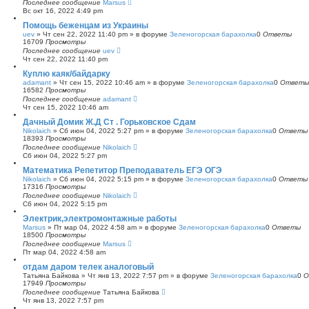
Последнее сообщение
Marsus
Вс окт 16, 2022 4:49 pm
Помощь беженцам из Украины
uev
»
Чт сен 22, 2022 11:40 pm
» в форуме
Зеленогорская барахолка
0
Ответы
16709
Просмотры
Последнее сообщение
uev
Чт сен 22, 2022 11:40 pm
Куплю каяк/байдарку
adamant
»
Чт сен 15, 2022 10:46 am
» в форуме
Зеленогорская барахолка
0
Ответы
16582
Просмотры
Последнее сообщение
adamant
Чт сен 15, 2022 10:46 am
Дачный Домик Ж.Д Ст . Горьковское Сдам
Nikolaich
»
Сб июн 04, 2022 5:27 pm
» в форуме
Зеленогорская барахолка
0
Ответы
18393
Просмотры
Последнее сообщение
Nikolaich
Сб июн 04, 2022 5:27 pm
Математика Репетитор Преподаватель ЕГЭ ОГЭ
Nikolaich
»
Сб июн 04, 2022 5:15 pm
» в форуме
Зеленогорская барахолка
0
Ответы
17316
Просмотры
Последнее сообщение
Nikolaich
Сб июн 04, 2022 5:15 pm
Электрик,электромонтажные работы
Marsus
»
Пт мар 04, 2022 4:58 am
» в форуме
Зеленогорская барахолка
0
Ответы
18500
Просмотры
Последнее сообщение
Marsus
Пт мар 04, 2022 4:58 am
отдам даром телек аналоговый
Татьяна Байкова
»
Чт янв 13, 2022 7:57 pm
» в форуме
Зеленогорская барахолка
0
О
17949
Просмотры
Последнее сообщение
Татьяна Байкова
Чт янв 13, 2022 7:57 pm