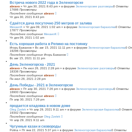
Встреча нового 2022 года в Зеленогорске
abravo
»
Чт дек 30, 2021 8:43 pm
» в форуме
Зеленогорские разговоры
0
Ответы
17686
Просмотры
Последнее сообщение
abravo
Чт дек 30, 2021 8:43 pm
Сдаётся дача посуточно 250 метров от залива
МихаилК
»
Чт дек 09, 2021 1:02 am
» в форуме
Зеленогорская барахолка
0
Ответы
17877
Просмотры
Последнее сообщение
МихаилК
Чт дек 09, 2021 1:02 am
Есть хорошая работа в Репино на постоянку
Игорь Бажанов
»
Вс авг 15, 2021 11:11 pm
» в форуме
Зеленогорская барахолка
0
О
19296
Просмотры
Последнее сообщение
Игорь Бажанов
Вс авг 15, 2021 11:11 pm
День Зеленогорска - 2021
abravo
»
Пн июл 26, 2021 2:28 pm
» в форуме
Зеленогорские разговоры
0
Ответы
18336
Просмотры
Последнее сообщение
abravo
Пн июл 26, 2021 2:28 pm
День Победы - 2021 в Зеленогорске
abravo
»
Пт апр 30, 2021 7:26 pm
» в форуме
Зеленогорские разговоры
0
Ответы
18900
Просмотры
Последнее сообщение
abravo
Пт апр 30, 2021 7:26 pm
продается кладовка в новом доме
Oleg Zzelek
»
Чт апр 29, 2021 9:11 am
» в форуме
Зеленогорская барахолка
0
Ответ
19342
Просмотры
Последнее сообщение
Oleg Zzelek
Чт апр 29, 2021 9:11 am
Чугунные казан и сковороды
Polina
»
Пт янв 22, 2021 5:37 pm
» в форуме
Зеленогорская барахолка
0
Ответы