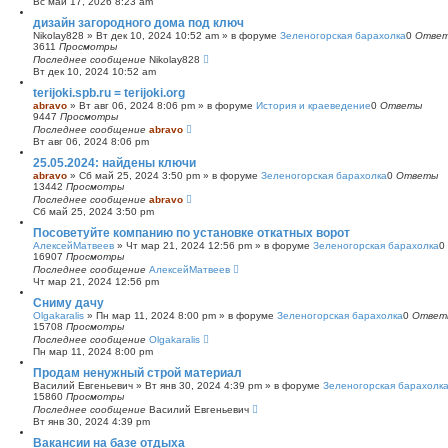
Вс май 17, 2026 8:23 am
с
дизайн загородного дома под ключ
к
Nikolay828
»
Вт дек 10, 2024 10:52 am
» в форуме
Зеленогорская барахолка
0
Отве
3611
Просмотры
Последнее сообщение
Nikolay828
Вт дек 10, 2024 10:52 am
terijoki.spb.ru = terijoki.org
abravo
»
Вт авг 06, 2024 8:06 pm
» в форуме
История и краеведение
0
Ответы
9447
Просмотры
Последнее сообщение
abravo
Вт авг 06, 2024 8:06 pm
25.05.2024: найдены ключи
abravo
»
Сб май 25, 2024 3:50 pm
» в форуме
Зеленогорская барахолка
0
Ответы
13442
Просмотры
Последнее сообщение
abravo
Сб май 25, 2024 3:50 pm
Посоветуйте компанию по установке откатных ворот
АлексейМатвеев
»
Чт мар 21, 2024 12:56 pm
» в форуме
Зеленогорская барахолка
0
16907
Просмотры
Последнее сообщение
АлексейМатвеев
Чт мар 21, 2024 12:56 pm
Сниму дачу
Olgakaralis
»
Пн мар 11, 2024 8:00 pm
» в форуме
Зеленогорская барахолка
0
Ответ
15708
Просмотры
Последнее сообщение
Olgakaralis
Пн мар 11, 2024 8:00 pm
Продам ненужный строй материал
Василий Евгеньевич
»
Вт янв 30, 2024 4:39 pm
» в форуме
Зеленогорская барахолк
15860
Просмотры
Последнее сообщение
Василий Евгеньевич
Вт янв 30, 2024 4:39 pm
Вакансии на базе отдыха