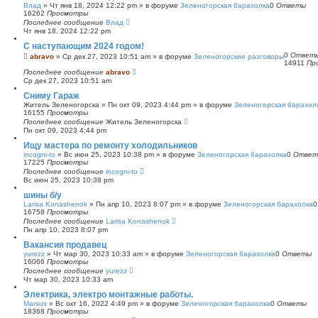
Влад
»
Чт янв 18, 2024 12:22 pm
» в форуме
Зеленогорская барахолка
0
Ответы
16262
Просмотры
Последнее сообщение
Влад
Чт янв 18, 2024 12:22 pm
С наступающим 2024 годом!
0
Ответ
abravo
»
Ср дек 27, 2023 10:51 am
» в форуме
Зеленогорские разговоры
14911
Пр
Последнее сообщение
abravo
Ср дек 27, 2023 10:51 am
Сниму Гараж
Житель Зеленогорска
»
Пн окт 09, 2023 4:44 pm
» в форуме
Зеленогорская барахол
16155
Просмотры
Последнее сообщение
Житель Зеленогорска
Пн окт 09, 2023 4:44 pm
Ищу мастера по ремонту холодильников
incogni-to
»
Вс июн 25, 2023 10:38 pm
» в форуме
Зеленогорская барахолка
0
Ответ
17225
Просмотры
Последнее сообщение
incogni-to
Вс июн 25, 2023 10:38 pm
шины б/у
Larisa Konashenok
»
Пн апр 10, 2023 8:07 pm
» в форуме
Зеленогорская барахолка
16758
Просмотры
Последнее сообщение
Larisa Konashenok
Пн апр 10, 2023 8:07 pm
Вакансия продавец
yurezz
»
Чт мар 30, 2023 10:33 am
» в форуме
Зеленогорская барахолка
0
Ответы
16066
Просмотры
Последнее сообщение
yurezz
Чт мар 30, 2023 10:33 am
Электрика, электро монтажные работы.
Marsus
»
Вс окт 16, 2022 4:49 pm
» в форуме
Зеленогорская барахолка
0
Ответы
18368
Просмотры