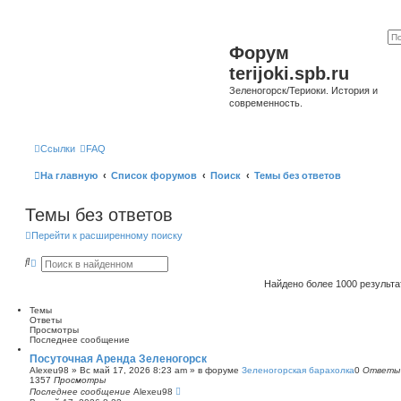
Форум
terijoki.spb.ru
Зеленогорск/Териоки. История и
современность.
Ссылки
FAQ
На главную
Список форумов
Поиск
Темы без ответов
Темы без ответов
Перейти к расширенному поиску
П
Р
о
а
и
с
Найдено более 1000 результ
с
ш
к
и
Темы
р
Ответы
е
Просмотры
н
Последнее сообщение
н
ы
Посуточная Аренда Зеленогорск
й
Alexeu98
»
Вс май 17, 2026 8:23 am
» в форуме
Зеленогорская барахолка
0
Ответы
п
1357
Просмотры
о
Последнее сообщение
Alexeu98
и