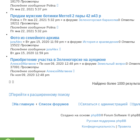
18170
Просмотры
Последнее сообщение
Polina
Пт янв 22, 2021 5:37 pm
Продам мужские ботинки Merrell 2 пары 42 и43 р
Polina
»
Пт янв 22, 2021 5:32 pm
» в форуме
Зеленогорская барахолка
0
Ответы
18211
Просмотры
Последнее сообщение
Polina
Пт янв 22, 2021 5:32 pm
Фото из семейного архива
juraAlex
»
Вт дек 15, 2020 11:59 pm
» в форуме
История и краеведение
0
Ответы
15522
Просмотры
Последнее сообщение
juraAlex
Вт дек 15, 2020 11:59 pm
Приобретение участка в Зеленогорске на аукционе
АлексейМатвеев
»
Пн ноя 09, 2020 12:48 pm
» в форуме
Земельный вопрос
0
Ответ
37091
Просмотры
Последнее сообщение
АлексейМатвеев
Пн ноя 09, 2020 12:48 pm
Найдено более 1000 результ
Перейти к расширенному поиску
На главную
Список форумов
Связаться с администрацией
Удал
Создано на основе
phpBB
® Forum Software © phpBB
Русская поддержка phpBB
Конфиденциальность
|
Правила