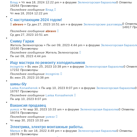
Влад
»
Чт янв 18, 2024 12:22 pm
» в форуме
Зеленогорская барахолка
0
Ответы
16264
Просмотры
Последнее сообщение
Влад
Чт янв 18, 2024 12:22 pm
С наступающим 2024 годом!
0
Ответ
abravo
»
Ср дек 27, 2023 10:51 am
» в форуме
Зеленогорские разговоры
14917
Пр
Последнее сообщение
abravo
Ср дек 27, 2023 10:51 am
Сниму Гараж
Житель Зеленогорска
»
Пн окт 09, 2023 4:44 pm
» в форуме
Зеленогорская барахол
16160
Просмотры
Последнее сообщение
Житель Зеленогорска
Пн окт 09, 2023 4:44 pm
Ищу мастера по ремонту холодильников
incogni-to
»
Вс июн 25, 2023 10:38 pm
» в форуме
Зеленогорская барахолка
0
Ответ
17232
Просмотры
Последнее сообщение
incogni-to
Вс июн 25, 2023 10:38 pm
шины б/у
Larisa Konashenok
»
Пн апр 10, 2023 8:07 pm
» в форуме
Зеленогорская барахолка
16767
Просмотры
Последнее сообщение
Larisa Konashenok
Пн апр 10, 2023 8:07 pm
Вакансия продавец
yurezz
»
Чт мар 30, 2023 10:33 am
» в форуме
Зеленогорская барахолка
0
Ответы
16074
Просмотры
Последнее сообщение
yurezz
Чт мар 30, 2023 10:33 am
Электрика, электро монтажные работы.
Marsus
»
Вс окт 16, 2022 4:49 pm
» в форуме
Зеленогорская барахолка
0
Ответы
18378
Просмотры