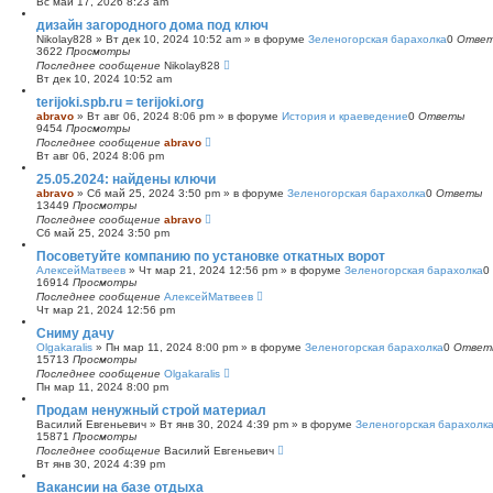
Вс май 17, 2026 8:23 am
с
дизайн загородного дома под ключ
к
Nikolay828
»
Вт дек 10, 2024 10:52 am
» в форуме
Зеленогорская барахолка
0
Отве
3622
Просмотры
Последнее сообщение
Nikolay828
Вт дек 10, 2024 10:52 am
terijoki.spb.ru = terijoki.org
abravo
»
Вт авг 06, 2024 8:06 pm
» в форуме
История и краеведение
0
Ответы
9454
Просмотры
Последнее сообщение
abravo
Вт авг 06, 2024 8:06 pm
25.05.2024: найдены ключи
abravo
»
Сб май 25, 2024 3:50 pm
» в форуме
Зеленогорская барахолка
0
Ответы
13449
Просмотры
Последнее сообщение
abravo
Сб май 25, 2024 3:50 pm
Посоветуйте компанию по установке откатных ворот
АлексейМатвеев
»
Чт мар 21, 2024 12:56 pm
» в форуме
Зеленогорская барахолка
0
16914
Просмотры
Последнее сообщение
АлексейМатвеев
Чт мар 21, 2024 12:56 pm
Сниму дачу
Olgakaralis
»
Пн мар 11, 2024 8:00 pm
» в форуме
Зеленогорская барахолка
0
Ответ
15713
Просмотры
Последнее сообщение
Olgakaralis
Пн мар 11, 2024 8:00 pm
Продам ненужный строй материал
Василий Евгеньевич
»
Вт янв 30, 2024 4:39 pm
» в форуме
Зеленогорская барахолк
15871
Просмотры
Последнее сообщение
Василий Евгеньевич
Вт янв 30, 2024 4:39 pm
Вакансии на базе отдыха