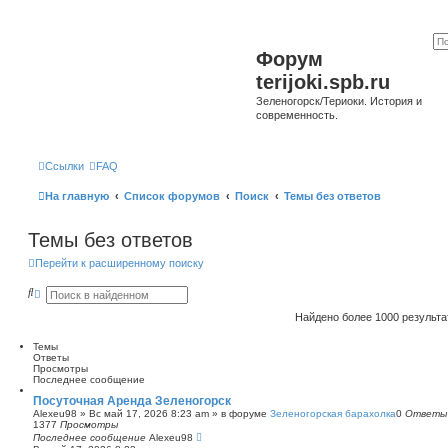
Форум
terijoki.spb.ru
Зеленогорск/Териоки. История и
современность.
Ссылки
FAQ
На главную
Список форумов
Поиск
Темы без ответов
Темы без ответов
Перейти к расширенному поиску
П
Р
о
а
и
с
Найдено более 1000 результ
с
ш
к
и
Темы
р
Ответы
е
Просмотры
н
Последнее сообщение
н
ы
Посуточная Аренда Зеленогорск
й
Alexeu98
»
Вс май 17, 2026 8:23 am
» в форуме
Зеленогорская барахолка
0
Ответы
п
1377
Просмотры
о
Последнее сообщение
Alexeu98
и