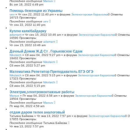
Последнее сообщение
Marsus
Вс окт 16, 2022 4:49 pm
Помощь беженцам из Украины
uev
»
Чт сен 22, 2022 11:40 pm
» в форуме
Зеленогорская барахолка
0
Ответы
16715
Просмотры
Последнее сообщение
uev
Чт сен 22, 2022 11:40 pm
Куплю каяк/байдарку
adamant
»
Чт сен 15, 2022 10:46 am
» в форуме
Зеленогорская барахолка
0
Ответы
16590
Просмотры
Последнее сообщение
adamant
Чт сен 15, 2022 10:46 am
Дачный Домик Ж.Д Ст . Горьковское Сдам
Nikolaich
»
Сб июн 04, 2022 5:27 pm
» в форуме
Зеленогорская барахолка
0
Ответы
18402
Просмотры
Последнее сообщение
Nikolaich
Сб июн 04, 2022 5:27 pm
Математика Репетитор Преподаватель ЕГЭ ОГЭ
Nikolaich
»
Сб июн 04, 2022 5:15 pm
» в форуме
Зеленогорская барахолка
0
Ответы
17323
Просмотры
Последнее сообщение
Nikolaich
Сб июн 04, 2022 5:15 pm
Электрик,электромонтажные работы
Marsus
»
Пт мар 04, 2022 4:58 am
» в форуме
Зеленогорская барахолка
0
Ответы
18504
Просмотры
Последнее сообщение
Marsus
Пт мар 04, 2022 4:58 am
отдам даром телек аналоговый
Татьяна Байкова
»
Чт янв 13, 2022 7:57 pm
» в форуме
Зеленогорская барахолка
0
О
17955
Просмотры
Последнее сообщение
Татьяна Байкова
Чт янв 13, 2022 7:57 pm