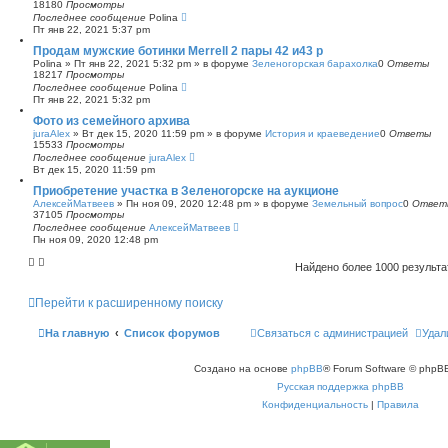
18180
Просмотры
Последнее сообщение
Polina
Пт янв 22, 2021 5:37 pm
Продам мужские ботинки Merrell 2 пары 42 и43 р
Polina
»
Пт янв 22, 2021 5:32 pm
» в форуме
Зеленогорская барахолка
0
Ответы
18217
Просмотры
Последнее сообщение
Polina
Пт янв 22, 2021 5:32 pm
Фото из семейного архива
juraAlex
»
Вт дек 15, 2020 11:59 pm
» в форуме
История и краеведение
0
Ответы
15533
Просмотры
Последнее сообщение
juraAlex
Вт дек 15, 2020 11:59 pm
Приобретение участка в Зеленогорске на аукционе
АлексейМатвеев
»
Пн ноя 09, 2020 12:48 pm
» в форуме
Земельный вопрос
0
Ответ
37105
Просмотры
Последнее сообщение
АлексейМатвеев
Пн ноя 09, 2020 12:48 pm
Найдено более 1000 результ
Перейти к расширенному поиску
На главную
Список форумов
Связаться с администрацией
Удал
Создано на основе
phpBB
® Forum Software © phpBB
Русская поддержка phpBB
Конфиденциальность
|
Правила