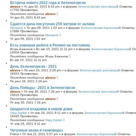
Встреча нового 2022 года в Зеленогорске
abravo
»
Чт дек 30, 2021 8:43 pm
» в форуме
Зеленогорские разговоры
0
Ответы
17700
Просмотры
Последнее сообщение
abravo
Чт дек 30, 2021 8:43 pm
Сдаётся дача посуточно 250 метров от залива
МихаилК
»
Чт дек 09, 2021 1:02 am
» в форуме
Зеленогорская барахолка
0
Ответы
17888
Просмотры
Последнее сообщение
МихаилК
Чт дек 09, 2021 1:02 am
Есть хорошая работа в Репино на постоянку
Игорь Бажанов
»
Вс авг 15, 2021 11:11 pm
» в форуме
Зеленогорская барахолка
0
О
19304
Просмотры
Последнее сообщение
Игорь Бажанов
Вс авг 15, 2021 11:11 pm
День Зеленогорска - 2021
abravo
»
Пн июл 26, 2021 2:28 pm
» в форуме
Зеленогорские разговоры
0
Ответы
18353
Просмотры
Последнее сообщение
abravo
Пн июл 26, 2021 2:28 pm
День Победы - 2021 в Зеленогорске
abravo
»
Пт апр 30, 2021 7:26 pm
» в форуме
Зеленогорские разговоры
0
Ответы
18916
Просмотры
Последнее сообщение
abravo
Пт апр 30, 2021 7:26 pm
продается кладовка в новом доме
Oleg Zzelek
»
Чт апр 29, 2021 9:11 am
» в форуме
Зеленогорская барахолка
0
Ответ
19345
Просмотры
Последнее сообщение
Oleg Zzelek
Чт апр 29, 2021 9:11 am
Чугунные казан и сковороды
Polina
»
Пт янв 22, 2021 5:37 pm
» в форуме
Зеленогорская барахолка
0
Ответы