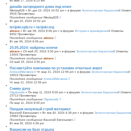
Вс май 17, 2026 8:23 am
с
дизайн загородного дома под ключ
к
Nikolay828
»
Вт дек 10, 2024 10:52 am
» в форуме
Зеленогорская барахолка
0
Отве
3616
Просмотры
Последнее сообщение
Nikolay828
Вт дек 10, 2024 10:52 am
terijoki.spb.ru = terijoki.org
abravo
»
Вт авг 06, 2024 8:06 pm
» в форуме
История и краеведение
0
Ответы
9452
Просмотры
Последнее сообщение
abravo
Вт авг 06, 2024 8:06 pm
25.05.2024: найдены ключи
abravo
»
Сб май 25, 2024 3:50 pm
» в форуме
Зеленогорская барахолка
0
Ответы
13444
Просмотры
Последнее сообщение
abravo
Сб май 25, 2024 3:50 pm
Посоветуйте компанию по установке откатных ворот
АлексейМатвеев
»
Чт мар 21, 2024 12:56 pm
» в форуме
Зеленогорская барахолка
0
16910
Просмотры
Последнее сообщение
АлексейМатвеев
Чт мар 21, 2024 12:56 pm
Сниму дачу
Olgakaralis
»
Пн мар 11, 2024 8:00 pm
» в форуме
Зеленогорская барахолка
0
Ответ
15713
Просмотры
Последнее сообщение
Olgakaralis
Пн мар 11, 2024 8:00 pm
Продам ненужный строй материал
Василий Евгеньевич
»
Вт янв 30, 2024 4:39 pm
» в форуме
Зеленогорская барахолк
15863
Просмотры
Последнее сообщение
Василий Евгеньевич
Вт янв 30, 2024 4:39 pm
Вакансии на базе отдыха