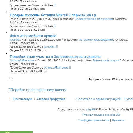
18174
Просмотры
Последнее сообщение
Polina
Пт янв 22, 2021 5:37 pm
Продам мужские ботинки Merrell 2 пары 42 и43 р
Polina
»
Пт янв 22, 2021 5:32 pm
» в форуме
Зеленогорская барахолка
0
Ответы
18214
Просмотры
Последнее сообщение
Polina
Пт янв 22, 2021 5:32 pm
Фото из семейного архива
juraAlex
»
Вт дек 15, 2020 11:59 pm
» в форуме
История и краеведение
0
Ответы
15531
Просмотры
Последнее сообщение
juraAlex
Вт дек 15, 2020 11:59 pm
Приобретение участка в Зеленогорске на аукционе
АлексейМатвеев
»
Пн ноя 09, 2020 12:48 pm
» в форуме
Земельный вопрос
0
Ответ
37099
Просмотры
Последнее сообщение
АлексейМатвеев
Пн ноя 09, 2020 12:48 pm
Найдено более 1000 результ
Перейти к расширенному поиску
На главную
Список форумов
Связаться с администрацией
Удал
Создано на основе
phpBB
® Forum Software © phpBB
Русская поддержка phpBB
Конфиденциальность
|
Правила