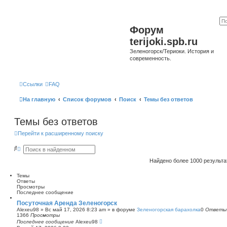
Форум
terijoki.spb.ru
Зеленогорск/Териоки. История и
современность.
Ссылки
FAQ
На главную
Список форумов
Поиск
Темы без ответов
Темы без ответов
Перейти к расширенному поиску
П
Р
о
а
и
с
Найдено более 1000 результ
с
ш
к
и
Темы
р
Ответы
е
Просмотры
н
Последнее сообщение
н
ы
Посуточная Аренда Зеленогорск
й
Alexeu98
»
Вс май 17, 2026 8:23 am
» в форуме
Зеленогорская барахолка
0
Ответы
п
1366
Просмотры
о
Последнее сообщение
Alexeu98
и