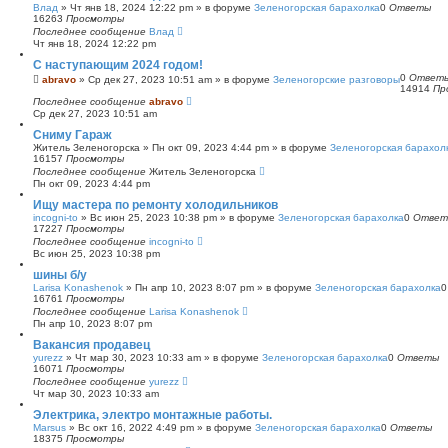
Влад
»
Чт янв 18, 2024 12:22 pm
» в форуме
Зеленогорская барахолка
0
Ответы
16263
Просмотры
Последнее сообщение
Влад
Чт янв 18, 2024 12:22 pm
С наступающим 2024 годом!
0
Ответ
abravo
»
Ср дек 27, 2023 10:51 am
» в форуме
Зеленогорские разговоры
14914
Пр
Последнее сообщение
abravo
Ср дек 27, 2023 10:51 am
Сниму Гараж
Житель Зеленогорска
»
Пн окт 09, 2023 4:44 pm
» в форуме
Зеленогорская барахол
16157
Просмотры
Последнее сообщение
Житель Зеленогорска
Пн окт 09, 2023 4:44 pm
Ищу мастера по ремонту холодильников
incogni-to
»
Вс июн 25, 2023 10:38 pm
» в форуме
Зеленогорская барахолка
0
Ответ
17227
Просмотры
Последнее сообщение
incogni-to
Вс июн 25, 2023 10:38 pm
шины б/у
Larisa Konashenok
»
Пн апр 10, 2023 8:07 pm
» в форуме
Зеленогорская барахолка
16761
Просмотры
Последнее сообщение
Larisa Konashenok
Пн апр 10, 2023 8:07 pm
Вакансия продавец
yurezz
»
Чт мар 30, 2023 10:33 am
» в форуме
Зеленогорская барахолка
0
Ответы
16071
Просмотры
Последнее сообщение
yurezz
Чт мар 30, 2023 10:33 am
Электрика, электро монтажные работы.
Marsus
»
Вс окт 16, 2022 4:49 pm
» в форуме
Зеленогорская барахолка
0
Ответы
18375
Просмотры