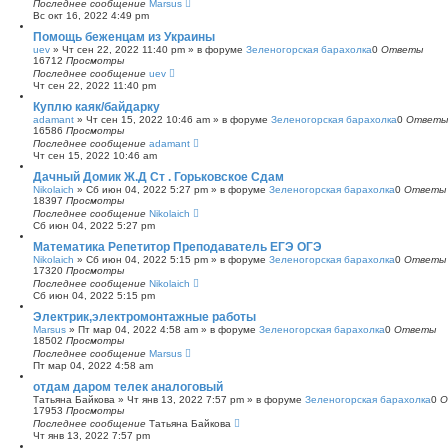
Последнее сообщение
Marsus
Вс окт 16, 2022 4:49 pm
Помощь беженцам из Украины
uev
»
Чт сен 22, 2022 11:40 pm
» в форуме
Зеленогорская барахолка
0
Ответы
16712
Просмотры
Последнее сообщение
uev
Чт сен 22, 2022 11:40 pm
Куплю каяк/байдарку
adamant
»
Чт сен 15, 2022 10:46 am
» в форуме
Зеленогорская барахолка
0
Ответы
16586
Просмотры
Последнее сообщение
adamant
Чт сен 15, 2022 10:46 am
Дачный Домик Ж.Д Ст . Горьковское Сдам
Nikolaich
»
Сб июн 04, 2022 5:27 pm
» в форуме
Зеленогорская барахолка
0
Ответы
18397
Просмотры
Последнее сообщение
Nikolaich
Сб июн 04, 2022 5:27 pm
Математика Репетитор Преподаватель ЕГЭ ОГЭ
Nikolaich
»
Сб июн 04, 2022 5:15 pm
» в форуме
Зеленогорская барахолка
0
Ответы
17320
Просмотры
Последнее сообщение
Nikolaich
Сб июн 04, 2022 5:15 pm
Электрик,электромонтажные работы
Marsus
»
Пт мар 04, 2022 4:58 am
» в форуме
Зеленогорская барахолка
0
Ответы
18502
Просмотры
Последнее сообщение
Marsus
Пт мар 04, 2022 4:58 am
отдам даром телек аналоговый
Татьяна Байкова
»
Чт янв 13, 2022 7:57 pm
» в форуме
Зеленогорская барахолка
0
О
17953
Просмотры
Последнее сообщение
Татьяна Байкова
Чт янв 13, 2022 7:57 pm