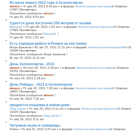
Встреча нового 2022 года в Зеленогорске
abravo
»
Чт дек 30, 2021 8:43 pm
» в форуме
Зеленогорские разговоры
0
Ответы
17697
Просмотры
Последнее сообщение
abravo
Чт дек 30, 2021 8:43 pm
Сдаётся дача посуточно 250 метров от залива
МихаилК
»
Чт дек 09, 2021 1:02 am
» в форуме
Зеленогорская барахолка
0
Ответы
17882
Просмотры
Последнее сообщение
МихаилК
Чт дек 09, 2021 1:02 am
Есть хорошая работа в Репино на постоянку
Игорь Бажанов
»
Вс авг 15, 2021 11:11 pm
» в форуме
Зеленогорская барахолка
0
О
19299
Просмотры
Последнее сообщение
Игорь Бажанов
Вс авг 15, 2021 11:11 pm
День Зеленогорска - 2021
abravo
»
Пн июл 26, 2021 2:28 pm
» в форуме
Зеленогорские разговоры
0
Ответы
18351
Просмотры
Последнее сообщение
abravo
Пн июл 26, 2021 2:28 pm
День Победы - 2021 в Зеленогорске
abravo
»
Пт апр 30, 2021 7:26 pm
» в форуме
Зеленогорские разговоры
0
Ответы
18907
Просмотры
Последнее сообщение
abravo
Пт апр 30, 2021 7:26 pm
продается кладовка в новом доме
Oleg Zzelek
»
Чт апр 29, 2021 9:11 am
» в форуме
Зеленогорская барахолка
0
Ответ
19345
Просмотры
Последнее сообщение
Oleg Zzelek
Чт апр 29, 2021 9:11 am
Чугунные казан и сковороды
Polina
»
Пт янв 22, 2021 5:37 pm
» в форуме
Зеленогорская барахолка
0
Ответы