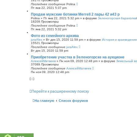
18170
Просмотры
Последнее сообщение
Polina
Пт янв 22, 2021 5:37 pm
Продам мужские ботинки Merrell 2 пары 42 и43 р
Polina
»
Пт янв 22, 2021 5:32 pm
» в форуме
Зеленогорская барахолка
18209
Просмотры
Последнее сообщение
Polina
Пт янв 22, 2021 5:32 pm
Фото из семейного архива
juraAlex
»
Вт дек 15, 2020 11:59 pm
» в форуме
История и краеведение
15521
Просмотры
Последнее сообщение
juraAlex
Вт дек 15, 2020 11:59 pm
Приобретение участка в Зеленогорске на аукционе
АлексейМатвеев
»
Пн ноя 09, 2020 12:48 pm
» в форуме
Земельный в
37089
Просмотры
Последнее сообщение
АлексейМатвеев
Пн ноя 09, 2020 12:48 pm
Перейти к расширенному поиску
На главную
Список форумов