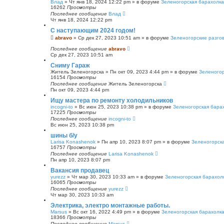
Влад
»
Чт янв 18, 2024 12:22 pm
» в форуме
Зеленогорская барахолка
16262
Просмотры
Последнее сообщение
Влад
Чт янв 18, 2024 12:22 pm
С наступающим 2024 годом!
abravo
»
Ср дек 27, 2023 10:51 am
» в форуме
Зеленогорские разго
Последнее сообщение
abravo
Ср дек 27, 2023 10:51 am
Сниму Гараж
Житель Зеленогорска
»
Пн окт 09, 2023 4:44 pm
» в форуме
Зеленогор
16154
Просмотры
Последнее сообщение
Житель Зеленогорска
Пн окт 09, 2023 4:44 pm
Ищу мастера по ремонту холодильников
incogni-to
»
Вс июн 25, 2023 10:38 pm
» в форуме
Зеленогорская бара
17225
Просмотры
Последнее сообщение
incogni-to
Вс июн 25, 2023 10:38 pm
шины б/у
Larisa Konashenok
»
Пн апр 10, 2023 8:07 pm
» в форуме
Зеленогорск
16757
Просмотры
Последнее сообщение
Larisa Konashenok
Пн апр 10, 2023 8:07 pm
Вакансия продавец
yurezz
»
Чт мар 30, 2023 10:33 am
» в форуме
Зеленогорская барахол
16065
Просмотры
Последнее сообщение
yurezz
Чт мар 30, 2023 10:33 am
Электрика, электро монтажные работы.
Marsus
»
Вс окт 16, 2022 4:49 pm
» в форуме
Зеленогорская барахолк
18366
Просмотры
Последнее сообщение
Marsus