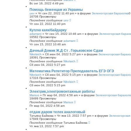
Вс окт 16, 2022 4:49 pm
Помощь беженцам из Украины
uev
»
Чт сен 22, 2022 11:40 pm
» в форуме
Зеленогорская барахолка
16708
Просмотры
Последнее сообщение
uev
Чт сен 22, 2022 11:40 pm
Куплю каяк/байдарку
adamant
»
Чт сен 15, 2022 10:46 am
» в форуме
Зеленогорская барах
16582
Просмотры
Последнее сообщение
adamant
Чт сен 15, 2022 10:46 am
Дачный Домик Ж.Д Ст . Горьковское Сдам
Nikolaich
»
Сб июн 04, 2022 5:27 pm
» в форуме
Зеленогорская барахо
18391
Просмотры
Последнее сообщение
Nikolaich
Сб июн 04, 2022 5:27 pm
Математика Репетитор Преподаватель ЕГЭ ОГЭ
Nikolaich
»
Сб июн 04, 2022 5:15 pm
» в форуме
Зеленогорская барахо
17316
Просмотры
Последнее сообщение
Nikolaich
Сб июн 04, 2022 5:15 pm
Электрик,электромонтажные работы
Marsus
»
Пт мар 04, 2022 4:58 am
» в форуме
Зеленогорская барахолк
18499
Просмотры
Последнее сообщение
Marsus
Пт мар 04, 2022 4:58 am
отдам даром телек аналоговый
Татьяна Байкова
»
Чт янв 13, 2022 7:57 pm
» в форуме
Зеленогорская
17949
Просмотры
Последнее сообщение
Татьяна Байкова
Чт янв 13, 2022 7:57 pm