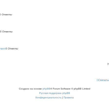
0
Ответы
0
Ответы
опрос
0
Ответы
Н
Связать
Создано на основе
phpBB
® Forum Software © phpBB Limited
Русская поддержка phpBB
Конфиденциальность
|
Правила