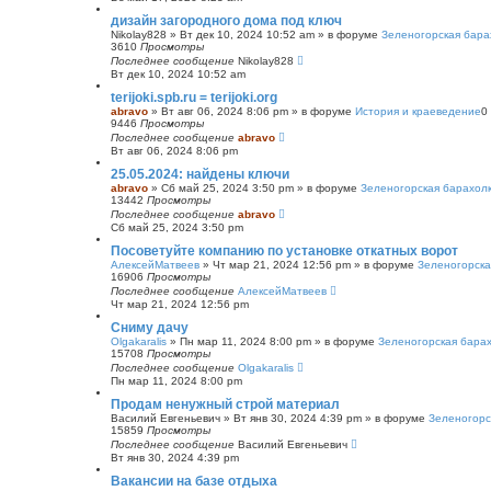
с
дизайн загородного дома под ключ
к
Nikolay828
»
Вт дек 10, 2024 10:52 am
» в форуме
Зеленогорская бара
3610
Просмотры
Последнее сообщение
Nikolay828
Вт дек 10, 2024 10:52 am
terijoki.spb.ru = terijoki.org
abravo
»
Вт авг 06, 2024 8:06 pm
» в форуме
История и краеведение
0
9446
Просмотры
Последнее сообщение
abravo
Вт авг 06, 2024 8:06 pm
25.05.2024: найдены ключи
abravo
»
Сб май 25, 2024 3:50 pm
» в форуме
Зеленогорская барахол
13442
Просмотры
Последнее сообщение
abravo
Сб май 25, 2024 3:50 pm
Посоветуйте компанию по установке откатных ворот
АлексейМатвеев
»
Чт мар 21, 2024 12:56 pm
» в форуме
Зеленогорска
16906
Просмотры
Последнее сообщение
АлексейМатвеев
Чт мар 21, 2024 12:56 pm
Сниму дачу
Olgakaralis
»
Пн мар 11, 2024 8:00 pm
» в форуме
Зеленогорская бара
15708
Просмотры
Последнее сообщение
Olgakaralis
Пн мар 11, 2024 8:00 pm
Продам ненужный строй материал
Василий Евгеньевич
»
Вт янв 30, 2024 4:39 pm
» в форуме
Зеленогорс
15859
Просмотры
Последнее сообщение
Василий Евгеньевич
Вт янв 30, 2024 4:39 pm
Вакансии на базе отдыха