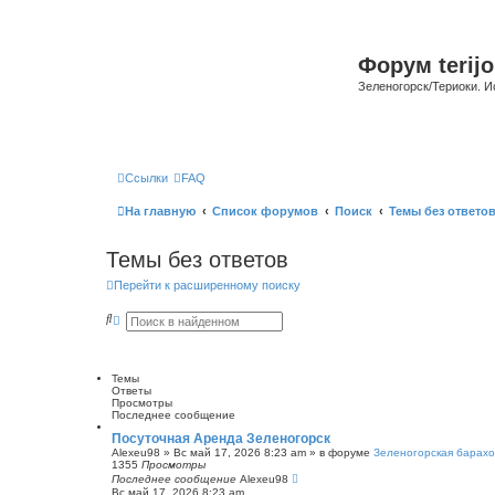
Форум terijo
Зеленогорск/Териоки. И
Ссылки
FAQ
На главную
Список форумов
Поиск
Темы без ответо
Темы без ответов
Перейти к расширенному поиску
П
Р
о
а
и
с
с
ш
к
и
Темы
р
Ответы
е
Просмотры
н
Последнее сообщение
н
ы
Посуточная Аренда Зеленогорск
й
Alexeu98
»
Вс май 17, 2026 8:23 am
» в форуме
Зеленогорская барахо
п
1355
Просмотры
о
Последнее сообщение
Alexeu98
и
Вс май 17, 2026 8:23 am