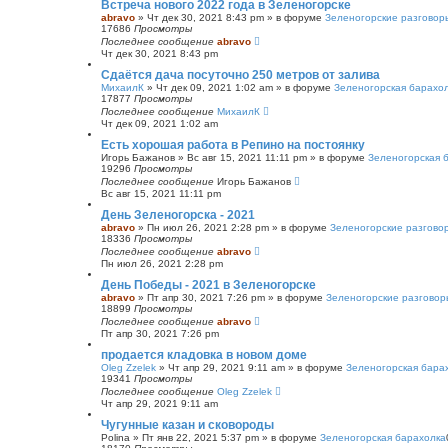
Встреча нового 2022 года в Зеленогорске
abravo
»
Чт дек 30, 2021 8:43 pm
» в форуме
Зеленогорские разговор
17686
Просмотры
Последнее сообщение
abravo
Чт дек 30, 2021 8:43 pm
Сдаётся дача посуточно 250 метров от залива
МихаилК
»
Чт дек 09, 2021 1:02 am
» в форуме
Зеленогорская барахо
17877
Просмотры
Последнее сообщение
МихаилК
Чт дек 09, 2021 1:02 am
Есть хорошая работа в Репино на постоянку
Игорь Бажанов
»
Вс авг 15, 2021 11:11 pm
» в форуме
Зеленогорская 
19296
Просмотры
Последнее сообщение
Игорь Бажанов
Вс авг 15, 2021 11:11 pm
День Зеленогорска - 2021
abravo
»
Пн июл 26, 2021 2:28 pm
» в форуме
Зеленогорские разгово
18336
Просмотры
Последнее сообщение
abravo
Пн июл 26, 2021 2:28 pm
День Победы - 2021 в Зеленогорске
abravo
»
Пт апр 30, 2021 7:26 pm
» в форуме
Зеленогорские разговор
18899
Просмотры
Последнее сообщение
abravo
Пт апр 30, 2021 7:26 pm
продается кладовка в новом доме
Oleg Zzelek
»
Чт апр 29, 2021 9:11 am
» в форуме
Зеленогорская бара
19341
Просмотры
Последнее сообщение
Oleg Zzelek
Чт апр 29, 2021 9:11 am
Чугунные казан и сковороды
Polina
»
Пт янв 22, 2021 5:37 pm
» в форуме
Зеленогорская барахолка