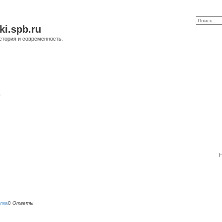
ki.spb.ru
стория и современность.
в
Н
лка
0
Ответы