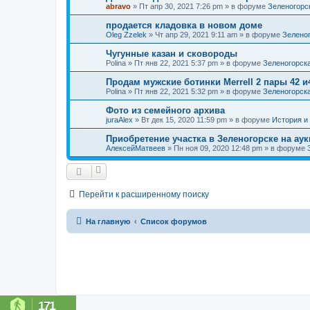
abravo
»
Пт апр 30, 2021 7:26 pm
» в форуме
Зеленогорс
продается кладовка в новом доме
Oleg Zzelek
»
Чт апр 29, 2021 9:11 am
» в форуме
Зелено
Чугунные казан и сковороды
Polina
»
Пт янв 22, 2021 5:37 pm
» в форуме
Зеленогорск
Продам мужские ботинки Merrell 2 пары 42 и
Polina
»
Пт янв 22, 2021 5:32 pm
» в форуме
Зеленогорск
Фото из семейного архива
juraAlex
»
Вт дек 15, 2020 11:59 pm
» в форуме
История и
Приобретение участка в Зеленогорске на ау
АлексейМатвеев
»
Пн ноя 09, 2020 12:48 pm
» в форуме
Перейти к расширенному поиску
На главную
Список форумов
171