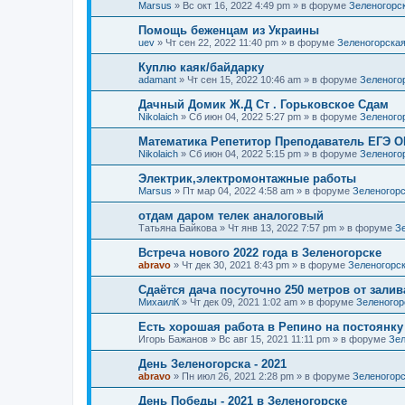
Marsus
»
Вс окт 16, 2022 4:49 pm
» в форуме
Зеленогорс
Помощь беженцам из Украины
uev
»
Чт сен 22, 2022 11:40 pm
» в форуме
Зеленогорская
Куплю каяк/байдарку
adamant
»
Чт сен 15, 2022 10:46 am
» в форуме
Зеленого
Дачный Домик Ж.Д Ст . Горьковское Сдам
Nikolaich
»
Сб июн 04, 2022 5:27 pm
» в форуме
Зеленого
Математика Репетитор Преподаватель ЕГЭ О
Nikolaich
»
Сб июн 04, 2022 5:15 pm
» в форуме
Зеленого
Электрик,электромонтажные работы
Marsus
»
Пт мар 04, 2022 4:58 am
» в форуме
Зеленогорс
отдам даром телек аналоговый
Татьяна Байкова
»
Чт янв 13, 2022 7:57 pm
» в форуме
З
Встреча нового 2022 года в Зеленогорске
abravo
»
Чт дек 30, 2021 8:43 pm
» в форуме
Зеленогорс
Сдаётся дача посуточно 250 метров от залив
МихаилК
»
Чт дек 09, 2021 1:02 am
» в форуме
Зеленогор
Есть хорошая работа в Репино на постоянку
Игорь Бажанов
»
Вс авг 15, 2021 11:11 pm
» в форуме
Зел
День Зеленогорска - 2021
abravo
»
Пн июл 26, 2021 2:28 pm
» в форуме
Зеленогорс
День Победы - 2021 в Зеленогорске