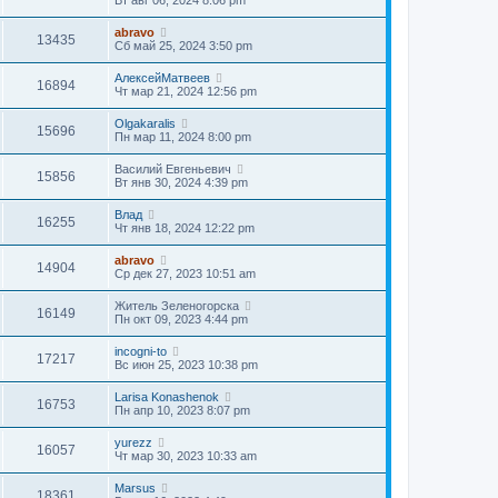
abravo
13435
Сб май 25, 2024 3:50 pm
АлексейМатвеев
16894
Чт мар 21, 2024 12:56 pm
Olgakaralis
15696
Пн мар 11, 2024 8:00 pm
Василий Евгеньевич
15856
Вт янв 30, 2024 4:39 pm
Влад
16255
Чт янв 18, 2024 12:22 pm
abravo
14904
Ср дек 27, 2023 10:51 am
Житель Зеленогорска
16149
Пн окт 09, 2023 4:44 pm
incogni-to
17217
Вс июн 25, 2023 10:38 pm
Larisa Konashenok
16753
Пн апр 10, 2023 8:07 pm
yurezz
16057
Чт мар 30, 2023 10:33 am
Marsus
18361