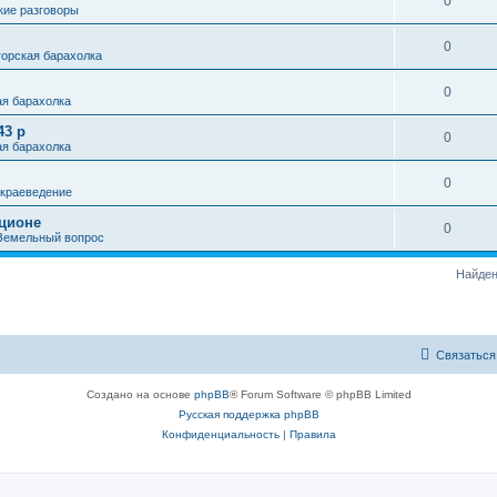
0
кие разговоры
0
горская барахолка
0
ая барахолка
43 р
0
ая барахолка
0
 краеведение
кционе
0
Земельный вопрос
Найден
Связаться
Создано на основе
phpBB
® Forum Software © phpBB Limited
Русская поддержка phpBB
Конфиденциальность
|
Правила