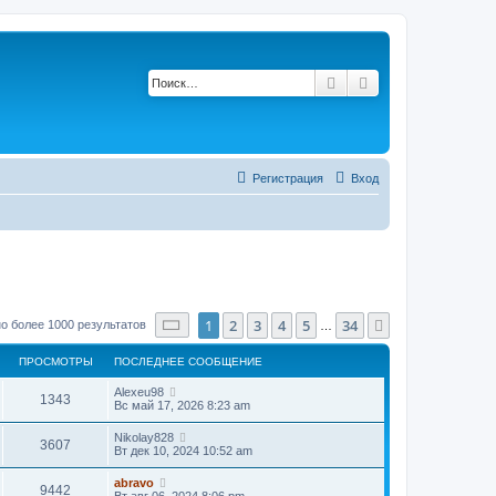
Поиск
Расширенный по
Регистрация
Вход
Страница
1
из
34
1
2
3
4
5
34
След.
о более 1000 результатов
…
ПРОСМОТРЫ
ПОСЛЕДНЕЕ СООБЩЕНИЕ
Alexeu98
1343
Вс май 17, 2026 8:23 am
Nikolay828
3607
Вт дек 10, 2024 10:52 am
abravo
9442
Вт авг 06, 2024 8:06 pm