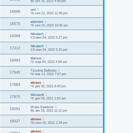
Вс окт 16, 2022 4:49 pm
uev
16696
Чт сен 22, 2022 11:40 pm
adamant
16575
Чт сен 15, 2022 10:46 am
Nikolaich
18389
Сб июн 04, 2022 5:27 pm
Nikolaich
17312
Сб июн 04, 2022 5:15 pm
Marsus
18493
Пт мар 04, 2022 4:58 am
Татьяна Байкова
17945
Чт янв 13, 2022 7:57 pm
abravo
17683
Чт дек 30, 2021 8:43 pm
МихаилК
17870
Чт дек 09, 2021 1:02 am
Игорь Бажанов
19291
Вс авг 15, 2021 11:11 pm
abravo
18327
Пн июл 26, 2021 2:28 pm
abravo