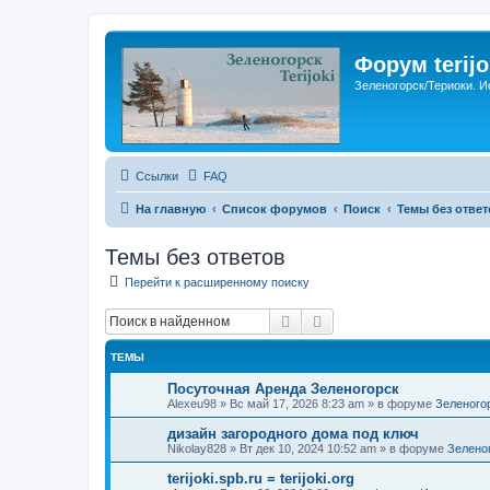
Форум terijo
Зеленогорск/Териоки. И
Ссылки
FAQ
На главную
Список форумов
Поиск
Темы без ответ
Темы без ответов
Перейти к расширенному поиску
Поиск
Расширенный поиск
ТЕМЫ
Посуточная Аренда Зеленогорск
Alexeu98
»
Вс май 17, 2026 8:23 am
» в форуме
Зеленого
дизайн загородного дома под ключ
Nikolay828
»
Вт дек 10, 2024 10:52 am
» в форуме
Зелено
terijoki.spb.ru = terijoki.org