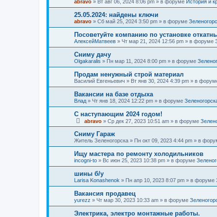
abravo
»
Вт авг 06, 2024 8:06 pm
» в форуме
История и к
25.05.2024: найдены ключи
abravo
»
Сб май 25, 2024 3:50 pm
» в форуме
Зеленогорс
Посоветуйте компанию по установке откатн
АлексейМатвеев
»
Чт мар 21, 2024 12:56 pm
» в форуме
Сниму дачу
Olgakaralis
»
Пн мар 11, 2024 8:00 pm
» в форуме
Зелено
Продам ненужный строй материал
Василий Евгеньевич
»
Вт янв 30, 2024 4:39 pm
» в фору
Вакансии на базе отдыха
Влад
»
Чт янв 18, 2024 12:22 pm
» в форуме
Зеленогорск
С наступающим 2024 годом!
abravo
»
Ср дек 27, 2023 10:51 am
» в форуме
Зелен
Сниму Гараж
Житель Зеленогорска
»
Пн окт 09, 2023 4:44 pm
» в фор
Ищу мастера по ремонту холодильников
incogni-to
»
Вс июн 25, 2023 10:38 pm
» в форуме
Зеленог
шины б/у
Larisa Konashenok
»
Пн апр 10, 2023 8:07 pm
» в форуме
Вакансия продавец
yurezz
»
Чт мар 30, 2023 10:33 am
» в форуме
Зеленогор
Электрика, электро монтажные работы.