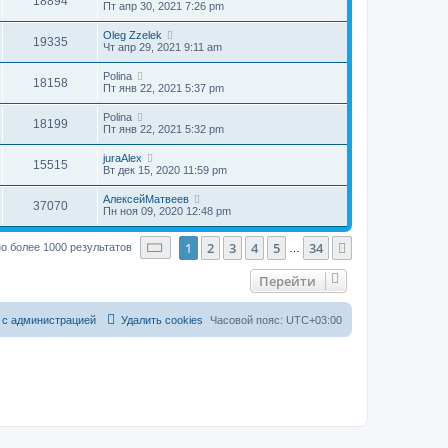
18894
Пт апр 30, 2021 7:26 pm
Oleg Zzelek
19335
Чт апр 29, 2021 9:11 am
Polina
18158
Пт янв 22, 2021 5:37 pm
Polina
18199
Пт янв 22, 2021 5:32 pm
juraAlex
15515
Вт дек 15, 2020 11:59 pm
АлексейМатвеев
37070
Пн ноя 09, 2020 12:48 pm
Страница
1
из
34
1
2
3
4
5
34
След.
о более 1000 результатов
…
Перейти
 с администрацией
Удалить cookies
Часовой пояс:
UTC+03:00