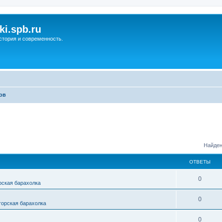
ki.spb.ru
стория и современность.
ов
Найден
ОТВЕТЫ
0
рская барахолка
0
горская барахолка
0