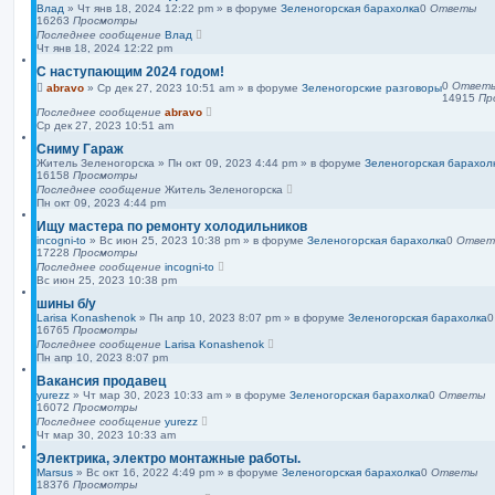
Влад
»
Чт янв 18, 2024 12:22 pm
» в форуме
Зеленогорская барахолка
0
Ответы
16263
Просмотры
Последнее сообщение
Влад
Чт янв 18, 2024 12:22 pm
С наступающим 2024 годом!
0
Ответ
abravo
»
Ср дек 27, 2023 10:51 am
» в форуме
Зеленогорские разговоры
14915
Пр
Последнее сообщение
abravo
Ср дек 27, 2023 10:51 am
Сниму Гараж
Житель Зеленогорска
»
Пн окт 09, 2023 4:44 pm
» в форуме
Зеленогорская барахол
16158
Просмотры
Последнее сообщение
Житель Зеленогорска
Пн окт 09, 2023 4:44 pm
Ищу мастера по ремонту холодильников
incogni-to
»
Вс июн 25, 2023 10:38 pm
» в форуме
Зеленогорская барахолка
0
Ответ
17228
Просмотры
Последнее сообщение
incogni-to
Вс июн 25, 2023 10:38 pm
шины б/у
Larisa Konashenok
»
Пн апр 10, 2023 8:07 pm
» в форуме
Зеленогорская барахолка
16765
Просмотры
Последнее сообщение
Larisa Konashenok
Пн апр 10, 2023 8:07 pm
Вакансия продавец
yurezz
»
Чт мар 30, 2023 10:33 am
» в форуме
Зеленогорская барахолка
0
Ответы
16072
Просмотры
Последнее сообщение
yurezz
Чт мар 30, 2023 10:33 am
Электрика, электро монтажные работы.
Marsus
»
Вс окт 16, 2022 4:49 pm
» в форуме
Зеленогорская барахолка
0
Ответы
18376
Просмотры