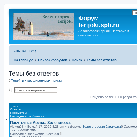
Форум
terijoki.spb.ru
Зеленогорск/Териоки. История и
современность.
Ссылки
FAQ
На главную
Список форумов
Поиск
Темы без ответов
Темы без ответов
Перейти к расширенному поиску
П
Р
о
а
и
с
Найдено более 1000 результ
с
ш
к
и
Темы
р
Ответы
е
Просмотры
н
Последнее сообщение
н
ы
Посуточная Аренда Зеленогорск
й
Alexeu98
»
Вс май 17, 2026 8:23 am
» в форуме
Зеленогорская барахолка
0
Ответы
п
1370
Просмотры
о
Последнее сообщение
Alexeu98
и