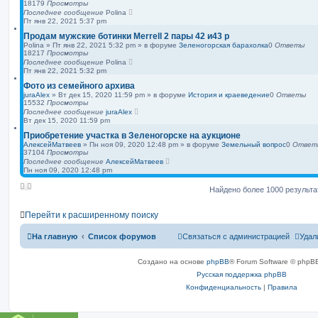
18179
Просмотры
Последнее сообщение
Polina
Пт янв 22, 2021 5:37 pm
Продам мужские ботинки Merrell 2 пары 42 и43 р
Polina
»
Пт янв 22, 2021 5:32 pm
» в форуме
Зеленогорская барахолка
0
Ответы
18217
Просмотры
Последнее сообщение
Polina
Пт янв 22, 2021 5:32 pm
Фото из семейного архива
juraAlex
»
Вт дек 15, 2020 11:59 pm
» в форуме
История и краеведение
0
Ответы
15532
Просмотры
Последнее сообщение
juraAlex
Вт дек 15, 2020 11:59 pm
Приобретение участка в Зеленогорске на аукционе
АлексейМатвеев
»
Пн ноя 09, 2020 12:48 pm
» в форуме
Земельный вопрос
0
Ответ
37104
Просмотры
Последнее сообщение
АлексейМатвеев
Пн ноя 09, 2020 12:48 pm
Найдено более 1000 результ
Перейти к расширенному поиску
На главную
Список форумов
Связаться с администрацией
Удал
Создано на основе
phpBB
® Forum Software © phpBB
Русская поддержка phpBB
Конфиденциальность
|
Правила