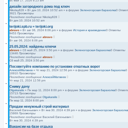
Вс май 17, 2026 8:23 am
с
дизайн загородного дома под ключ
к
Nikolay828
»
Вт дек 10, 2024 10:52 am
» в форуме
Зеленогорская барахолка
0
Отве
3621
Просмотры
Последнее сообщение
Nikolay828
Вт дек 10, 2024 10:52 am
terijoki.spb.ru = terijoki.org
abravo
»
Вт авг 06, 2024 8:06 pm
» в форуме
История и краеведение
0
Ответы
9453
Просмотры
Последнее сообщение
abravo
Вт авг 06, 2024 8:06 pm
25.05.2024: найдены ключи
abravo
»
Сб май 25, 2024 3:50 pm
» в форуме
Зеленогорская барахолка
0
Ответы
13446
Просмотры
Последнее сообщение
abravo
Сб май 25, 2024 3:50 pm
Посоветуйте компанию по установке откатных ворот
АлексейМатвеев
»
Чт мар 21, 2024 12:56 pm
» в форуме
Зеленогорская барахолка
0
16910
Просмотры
Последнее сообщение
АлексейМатвеев
Чт мар 21, 2024 12:56 pm
Сниму дачу
Olgakaralis
»
Пн мар 11, 2024 8:00 pm
» в форуме
Зеленогорская барахолка
0
Ответ
15713
Просмотры
Последнее сообщение
Olgakaralis
Пн мар 11, 2024 8:00 pm
Продам ненужный строй материал
Василий Евгеньевич
»
Вт янв 30, 2024 4:39 pm
» в форуме
Зеленогорская барахолк
15869
Просмотры
Последнее сообщение
Василий Евгеньевич
Вт янв 30, 2024 4:39 pm
Вакансии на базе отдыха