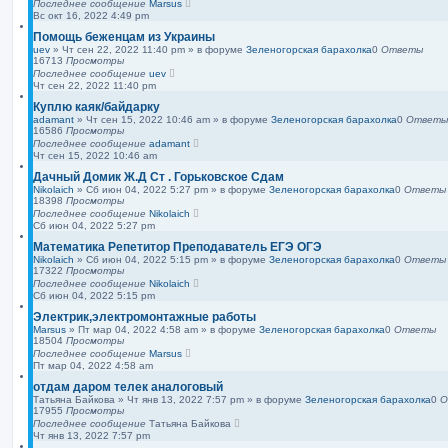
Последнее сообщение
Marsus
Вс окт 16, 2022 4:49 pm
Помощь беженцам из Украины
uev
»
Чт сен 22, 2022 11:40 pm
» в форуме
Зеленогорская барахолка
0
Ответы
16713
Просмотры
Последнее сообщение
uev
Чт сен 22, 2022 11:40 pm
Куплю каяк/байдарку
adamant
»
Чт сен 15, 2022 10:46 am
» в форуме
Зеленогорская барахолка
0
Ответы
16586
Просмотры
Последнее сообщение
adamant
Чт сен 15, 2022 10:46 am
Дачный Домик Ж.Д Ст . Горьковское Сдам
Nikolaich
»
Сб июн 04, 2022 5:27 pm
» в форуме
Зеленогорская барахолка
0
Ответы
18398
Просмотры
Последнее сообщение
Nikolaich
Сб июн 04, 2022 5:27 pm
Математика Репетитор Преподаватель ЕГЭ ОГЭ
Nikolaich
»
Сб июн 04, 2022 5:15 pm
» в форуме
Зеленогорская барахолка
0
Ответы
17322
Просмотры
Последнее сообщение
Nikolaich
Сб июн 04, 2022 5:15 pm
Электрик,электромонтажные работы
Marsus
»
Пт мар 04, 2022 4:58 am
» в форуме
Зеленогорская барахолка
0
Ответы
18504
Просмотры
Последнее сообщение
Marsus
Пт мар 04, 2022 4:58 am
отдам даром телек аналоговый
Татьяна Байкова
»
Чт янв 13, 2022 7:57 pm
» в форуме
Зеленогорская барахолка
0
О
17955
Просмотры
Последнее сообщение
Татьяна Байкова
Чт янв 13, 2022 7:57 pm