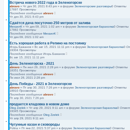
Встреча нового 2022 года в Зеленогорске
abravo
»
Чт дек 30, 2021 8:43 pm
» в форуме
Зеленогорские разговоры
0
Ответы
17697
Просмотры
Последнее сообщение
abravo
Чт дек 30, 2021 8:43 pm
Сдаётся дача посуточно 250 метров от залива
МихаилК
»
Чт дек 09, 2021 1:02 am
» в форуме
Зеленогорская барахолка
0
Ответы
17882
Просмотры
Последнее сообщение
МихаилК
Чт дек 09, 2021 1:02 am
Есть хорошая работа в Репино на постоянку
Игорь Бажанов
»
Вс авг 15, 2021 11:11 pm
» в форуме
Зеленогорская барахолка
0
О
19304
Просмотры
Последнее сообщение
Игорь Бажанов
Вс авг 15, 2021 11:11 pm
День Зеленогорска - 2021
abravo
»
Пн июл 26, 2021 2:28 pm
» в форуме
Зеленогорские разговоры
0
Ответы
18351
Просмотры
Последнее сообщение
abravo
Пн июл 26, 2021 2:28 pm
День Победы - 2021 в Зеленогорске
abravo
»
Пт апр 30, 2021 7:26 pm
» в форуме
Зеленогорские разговоры
0
Ответы
18910
Просмотры
Последнее сообщение
abravo
Пт апр 30, 2021 7:26 pm
продается кладовка в новом доме
Oleg Zzelek
»
Чт апр 29, 2021 9:11 am
» в форуме
Зеленогорская барахолка
0
Ответ
19345
Просмотры
Последнее сообщение
Oleg Zzelek
Чт апр 29, 2021 9:11 am
Чугунные казан и сковороды
Polina
»
Пт янв 22, 2021 5:37 pm
» в форуме
Зеленогорская барахолка
0
Ответы