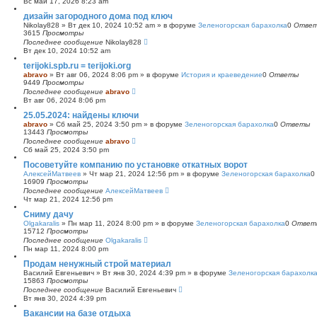
Вс май 17, 2026 8:23 am
с
дизайн загородного дома под ключ
к
Nikolay828
»
Вт дек 10, 2024 10:52 am
» в форуме
Зеленогорская барахолка
0
Отве
3615
Просмотры
Последнее сообщение
Nikolay828
Вт дек 10, 2024 10:52 am
terijoki.spb.ru = terijoki.org
abravo
»
Вт авг 06, 2024 8:06 pm
» в форуме
История и краеведение
0
Ответы
9449
Просмотры
Последнее сообщение
abravo
Вт авг 06, 2024 8:06 pm
25.05.2024: найдены ключи
abravo
»
Сб май 25, 2024 3:50 pm
» в форуме
Зеленогорская барахолка
0
Ответы
13443
Просмотры
Последнее сообщение
abravo
Сб май 25, 2024 3:50 pm
Посоветуйте компанию по установке откатных ворот
АлексейМатвеев
»
Чт мар 21, 2024 12:56 pm
» в форуме
Зеленогорская барахолка
0
16909
Просмотры
Последнее сообщение
АлексейМатвеев
Чт мар 21, 2024 12:56 pm
Сниму дачу
Olgakaralis
»
Пн мар 11, 2024 8:00 pm
» в форуме
Зеленогорская барахолка
0
Ответ
15712
Просмотры
Последнее сообщение
Olgakaralis
Пн мар 11, 2024 8:00 pm
Продам ненужный строй материал
Василий Евгеньевич
»
Вт янв 30, 2024 4:39 pm
» в форуме
Зеленогорская барахолк
15863
Просмотры
Последнее сообщение
Василий Евгеньевич
Вт янв 30, 2024 4:39 pm
Вакансии на базе отдыха