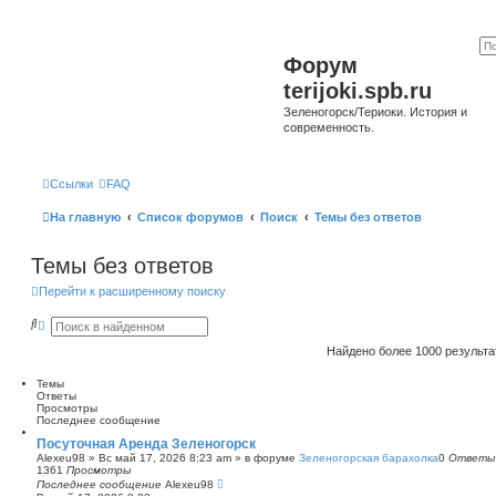
Форум
terijoki.spb.ru
Зеленогорск/Териоки. История и
современность.
Ссылки
FAQ
На главную
Список форумов
Поиск
Темы без ответов
Темы без ответов
Перейти к расширенному поиску
П
Р
о
а
и
с
Найдено более 1000 результ
с
ш
к
и
Темы
р
Ответы
е
Просмотры
н
Последнее сообщение
н
ы
Посуточная Аренда Зеленогорск
й
Alexeu98
»
Вс май 17, 2026 8:23 am
» в форуме
Зеленогорская барахолка
0
Ответы
п
1361
Просмотры
о
Последнее сообщение
Alexeu98
и