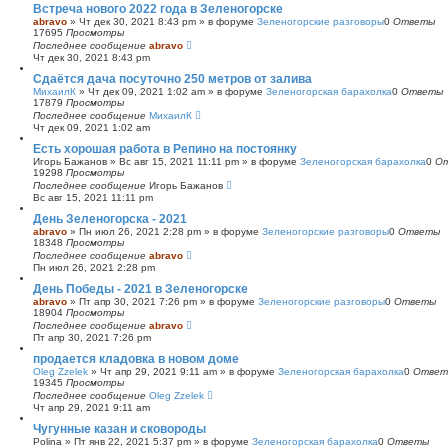
Встреча нового 2022 года в Зеленогорске
abravo
»
Чт дек 30, 2021 8:43 pm
» в форуме
Зеленогорские разговоры
0
Ответы
17695
Просмотры
Последнее сообщение
abravo
Чт дек 30, 2021 8:43 pm
Сдаётся дача посуточно 250 метров от залива
МихаилК
»
Чт дек 09, 2021 1:02 am
» в форуме
Зеленогорская барахолка
0
Ответы
17879
Просмотры
Последнее сообщение
МихаилК
Чт дек 09, 2021 1:02 am
Есть хорошая работа в Репино на постоянку
Игорь Бажанов
»
Вс авг 15, 2021 11:11 pm
» в форуме
Зеленогорская барахолка
0
О
19298
Просмотры
Последнее сообщение
Игорь Бажанов
Вс авг 15, 2021 11:11 pm
День Зеленогорска - 2021
abravo
»
Пн июл 26, 2021 2:28 pm
» в форуме
Зеленогорские разговоры
0
Ответы
18348
Просмотры
Последнее сообщение
abravo
Пн июл 26, 2021 2:28 pm
День Победы - 2021 в Зеленогорске
abravo
»
Пт апр 30, 2021 7:26 pm
» в форуме
Зеленогорские разговоры
0
Ответы
18904
Просмотры
Последнее сообщение
abravo
Пт апр 30, 2021 7:26 pm
продается кладовка в новом доме
Oleg Zzelek
»
Чт апр 29, 2021 9:11 am
» в форуме
Зеленогорская барахолка
0
Ответ
19345
Просмотры
Последнее сообщение
Oleg Zzelek
Чт апр 29, 2021 9:11 am
Чугунные казан и сковороды
Polina
»
Пт янв 22, 2021 5:37 pm
» в форуме
Зеленогорская барахолка
0
Ответы