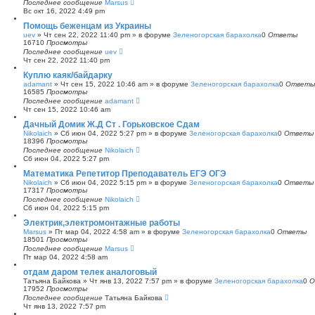
Последнее сообщение
Marsus
Вс окт 16, 2022 4:49 pm
Помощь беженцам из Украины
uev
»
Чт сен 22, 2022 11:40 pm
» в форуме
Зеленогорская барахолка
0
Ответы
16710
Просмотры
Последнее сообщение
uev
Чт сен 22, 2022 11:40 pm
Куплю каяк/байдарку
adamant
»
Чт сен 15, 2022 10:46 am
» в форуме
Зеленогорская барахолка
0
Ответы
16585
Просмотры
Последнее сообщение
adamant
Чт сен 15, 2022 10:46 am
Дачный Домик Ж.Д Ст . Горьковское Сдам
Nikolaich
»
Сб июн 04, 2022 5:27 pm
» в форуме
Зеленогорская барахолка
0
Ответы
18396
Просмотры
Последнее сообщение
Nikolaich
Сб июн 04, 2022 5:27 pm
Математика Репетитор Преподаватель ЕГЭ ОГЭ
Nikolaich
»
Сб июн 04, 2022 5:15 pm
» в форуме
Зеленогорская барахолка
0
Ответы
17317
Просмотры
Последнее сообщение
Nikolaich
Сб июн 04, 2022 5:15 pm
Электрик,электромонтажные работы
Marsus
»
Пт мар 04, 2022 4:58 am
» в форуме
Зеленогорская барахолка
0
Ответы
18501
Просмотры
Последнее сообщение
Marsus
Пт мар 04, 2022 4:58 am
отдам даром телек аналоговый
Татьяна Байкова
»
Чт янв 13, 2022 7:57 pm
» в форуме
Зеленогорская барахолка
0
О
17952
Просмотры
Последнее сообщение
Татьяна Байкова
Чт янв 13, 2022 7:57 pm