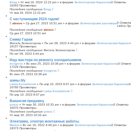
Влад
»
Чт янв 18, 2024 12:22 pm
» в форуме
Зеленогорская барахолка
0
Ответы
16263
Просмотры
Последнее сообщение
Влад
Чт янв 18, 2024 12:22 pm
С наступающим 2024 годом!
0
Ответ
abravo
»
Ср дек 27, 2023 10:51 am
» в форуме
Зеленогорские разговоры
14914
Пр
Последнее сообщение
abravo
Ср дек 27, 2023 10:51 am
Сниму Гараж
Житель Зеленогорска
»
Пн окт 09, 2023 4:44 pm
» в форуме
Зеленогорская барахол
16157
Просмотры
Последнее сообщение
Житель Зеленогорска
Пн окт 09, 2023 4:44 pm
Ищу мастера по ремонту холодильников
incogni-to
»
Вс июн 25, 2023 10:38 pm
» в форуме
Зеленогорская барахолка
0
Ответ
17226
Просмотры
Последнее сообщение
incogni-to
Вс июн 25, 2023 10:38 pm
шины б/у
Larisa Konashenok
»
Пн апр 10, 2023 8:07 pm
» в форуме
Зеленогорская барахолка
16760
Просмотры
Последнее сообщение
Larisa Konashenok
Пн апр 10, 2023 8:07 pm
Вакансия продавец
yurezz
»
Чт мар 30, 2023 10:33 am
» в форуме
Зеленогорская барахолка
0
Ответы
16070
Просмотры
Последнее сообщение
yurezz
Чт мар 30, 2023 10:33 am
Электрика, электро монтажные работы.
Marsus
»
Вс окт 16, 2022 4:49 pm
» в форуме
Зеленогорская барахолка
0
Ответы
18373
Просмотры