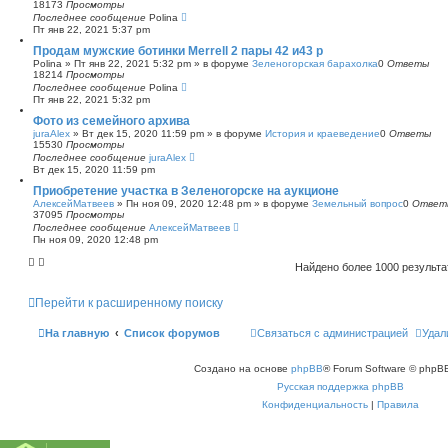
18173
Просмотры
Последнее сообщение
Polina
Пт янв 22, 2021 5:37 pm
Продам мужские ботинки Merrell 2 пары 42 и43 р
Polina
»
Пт янв 22, 2021 5:32 pm
» в форуме
Зеленогорская барахолка
0
Ответы
18214
Просмотры
Последнее сообщение
Polina
Пт янв 22, 2021 5:32 pm
Фото из семейного архива
juraAlex
»
Вт дек 15, 2020 11:59 pm
» в форуме
История и краеведение
0
Ответы
15530
Просмотры
Последнее сообщение
juraAlex
Вт дек 15, 2020 11:59 pm
Приобретение участка в Зеленогорске на аукционе
АлексейМатвеев
»
Пн ноя 09, 2020 12:48 pm
» в форуме
Земельный вопрос
0
Ответ
37095
Просмотры
Последнее сообщение
АлексейМатвеев
Пн ноя 09, 2020 12:48 pm
Найдено более 1000 результ
Перейти к расширенному поиску
На главную
Список форумов
Связаться с администрацией
Удал
Создано на основе
phpBB
® Forum Software © phpBB
Русская поддержка phpBB
Конфиденциальность
|
Правила