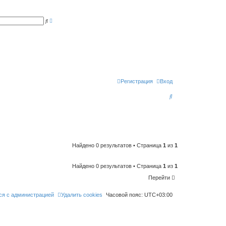
Р
П
а
о
с
и
ш
с
и
к
р
е
н
н
ы
й
п
Регистрация
Вход
о
и
П
с
к
о
и
с
к
Найдено 0 результатов • Страница
1
из
1
Найдено 0 результатов • Страница
1
из
1
Перейти
ся с администрацией
Удалить cookies
Часовой пояс:
UTC+03:00