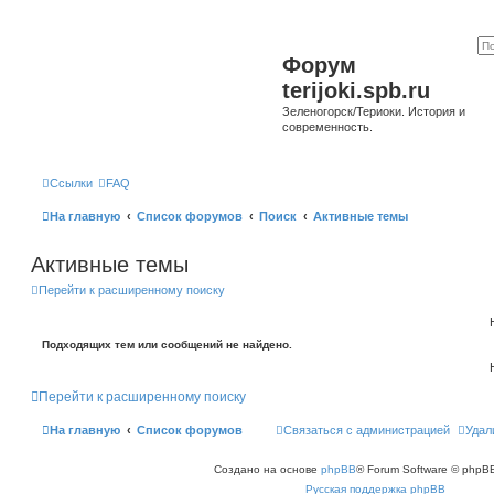
Форум
terijoki.spb.ru
Зеленогорск/Териоки. История и
современность.
Ссылки
FAQ
На главную
Список форумов
Поиск
Активные темы
Активные темы
Перейти к расширенному поиску
Подходящих тем или сообщений не найдено.
Перейти к расширенному поиску
На главную
Список форумов
Связаться с администрацией
Удал
Создано на основе
phpBB
® Forum Software © phpBB
Русская поддержка phpBB