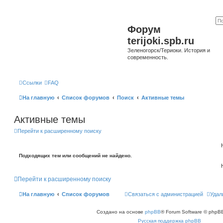
Форум
terijoki.spb.ru
Зеленогорск/Териоки. История и
современность.
Ссылки
FAQ
На главную
Список форумов
Поиск
Активные темы
Активные темы
Перейти к расширенному поиску
Подходящих тем или сообщений не найдено.
Перейти к расширенному поиску
На главную
Список форумов
Связаться с администрацией
Удал
Создано на основе
phpBB
® Forum Software © phpBB
Русская поддержка phpBB