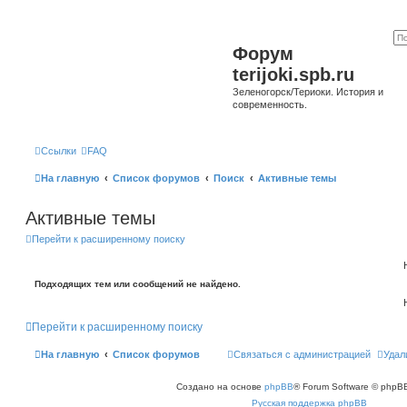
Форум
terijoki.spb.ru
Зеленогорск/Териоки. История и
современность.
Ссылки
FAQ
На главную
Список форумов
Поиск
Активные темы
Активные темы
Перейти к расширенному поиску
Подходящих тем или сообщений не найдено.
Перейти к расширенному поиску
На главную
Список форумов
Связаться с администрацией
Удал
Создано на основе
phpBB
® Forum Software © phpBB
Русская поддержка phpBB