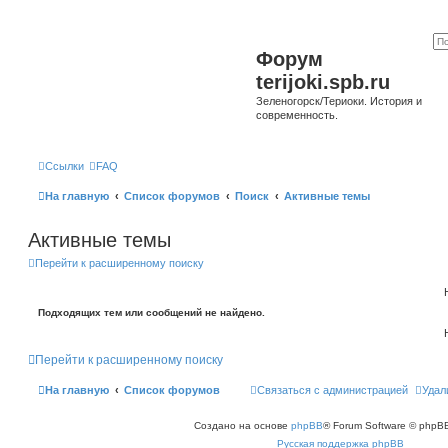
Форум
terijoki.spb.ru
Зеленогорск/Териоки. История и
современность.
Ссылки
FAQ
На главную
Список форумов
Поиск
Активные темы
Активные темы
Перейти к расширенному поиску
Подходящих тем или сообщений не найдено.
Перейти к расширенному поиску
На главную
Список форумов
Связаться с администрацией
Удал
Создано на основе
phpBB
® Forum Software © phpBB
Русская поддержка phpBB