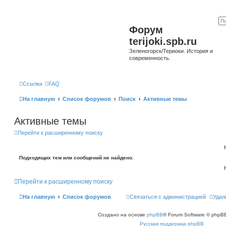
Форум
terijoki.spb.ru
Зеленогорск/Териоки. История и
современность.
Ссылки
FAQ
На главную
Список форумов
Поиск
Активные темы
Активные темы
Перейти к расширенному поиску
Подходящих тем или сообщений не найдено.
Перейти к расширенному поиску
На главную
Список форумов
Связаться с администрацией
Удал
Создано на основе
phpBB
® Forum Software © phpBB
Русская поддержка phpBB