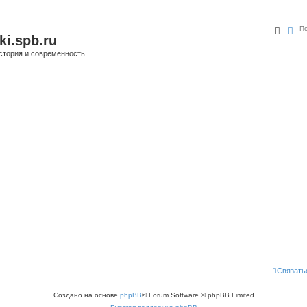
Поис
Ра
ki.spb.ru
стория и современность.
Связать
Создано на основе
phpBB
® Forum Software © phpBB Limited