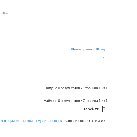
к
сширенный поиск
Регистрация
Вход
П
о
и
с
к
Найдено 0 результатов • Страница
1
из
1
Найдено 0 результатов • Страница
1
из
1
Перейти
ся с администрацией
Удалить cookies
Часовой пояс:
UTC+03:00