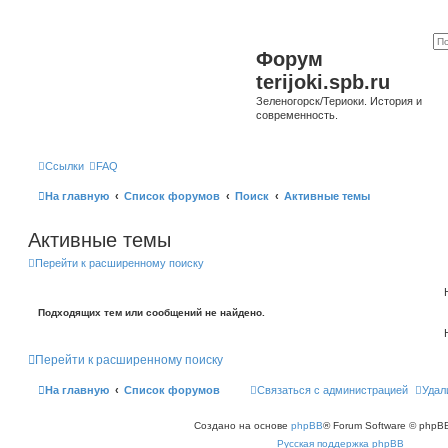
Форум
terijoki.spb.ru
Зеленогорск/Териоки. История и
современность.
Ссылки
FAQ
На главную
Список форумов
Поиск
Активные темы
Активные темы
Перейти к расширенному поиску
Подходящих тем или сообщений не найдено.
Перейти к расширенному поиску
На главную
Список форумов
Связаться с администрацией
Удал
Создано на основе
phpBB
® Forum Software © phpBB
Русская поддержка phpBB