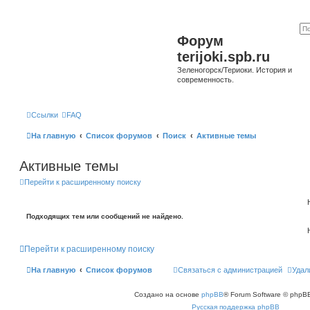
Форум
terijoki.spb.ru
Зеленогорск/Териоки. История и
современность.
Ссылки
FAQ
На главную
Список форумов
Поиск
Активные темы
Активные темы
Перейти к расширенному поиску
Подходящих тем или сообщений не найдено.
Перейти к расширенному поиску
На главную
Список форумов
Связаться с администрацией
Удал
Создано на основе
phpBB
® Forum Software © phpBB
Русская поддержка phpBB