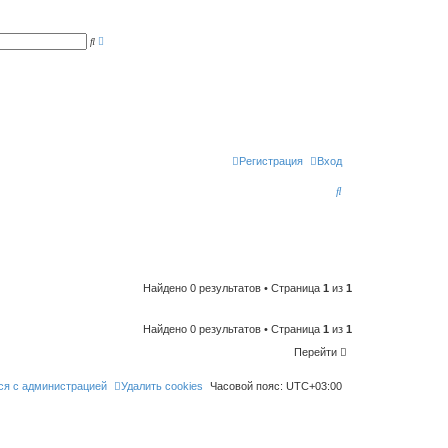
Р
П
а
о
с
и
ш
с
и
к
р
е
н
н
ы
й
п
Регистрация
Вход
о
и
П
с
к
о
и
с
к
Найдено 0 результатов • Страница
1
из
1
Найдено 0 результатов • Страница
1
из
1
Перейти
ся с администрацией
Удалить cookies
Часовой пояс:
UTC+03:00