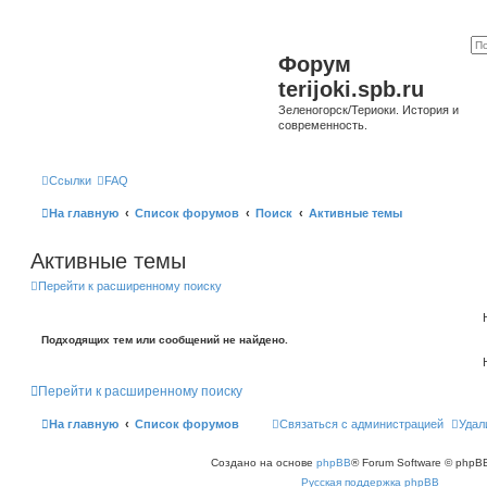
Форум
terijoki.spb.ru
Зеленогорск/Териоки. История и
современность.
Ссылки
FAQ
На главную
Список форумов
Поиск
Активные темы
Активные темы
Перейти к расширенному поиску
Подходящих тем или сообщений не найдено.
Перейти к расширенному поиску
На главную
Список форумов
Связаться с администрацией
Удал
Создано на основе
phpBB
® Forum Software © phpBB
Русская поддержка phpBB