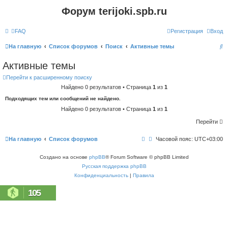
Форум terijoki.spb.ru
FAQ
Регистрация
Вход
П
На главную
Список форумов
Поиск
Активные темы
о
Активные темы
и
Перейти к расширенному поиску
с
Найдено 0 результатов • Страница
1
из
1
к
Подходящих тем или сообщений не найдено.
Найдено 0 результатов • Страница
1
из
1
Перейти
На главную
Список форумов
Часовой пояс:
UTC+03:00
Создано на основе
phpBB
® Forum Software © phpBB Limited
Русская поддержка phpBB
Конфиденциальность
|
Правила
105