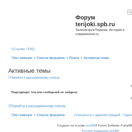
Форум
terijoki.spb.ru
Зеленогорск/Териоки. История и
современность.
Ссылки
FAQ
На главную
Список форумов
Поиск
Активные темы
Активные темы
Перейти к расширенному поиску
Подходящих тем или сообщений не найдено.
Перейти к расширенному поиску
На главную
Список форумов
Связаться с администрацией
Удал
Создано на основе
phpBB
® Forum Software © phpBB
Русская поддержка phpBB