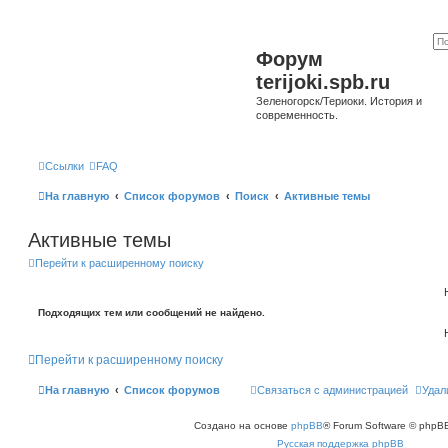
Форум
terijoki.spb.ru
Зеленогорск/Териоки. История и
современность.
Ссылки
FAQ
На главную
Список форумов
Поиск
Активные темы
Активные темы
Перейти к расширенному поиску
Подходящих тем или сообщений не найдено.
Перейти к расширенному поиску
На главную
Список форумов
Связаться с администрацией
Удал
Создано на основе
phpBB
® Forum Software © phpBB
Русская поддержка phpBB