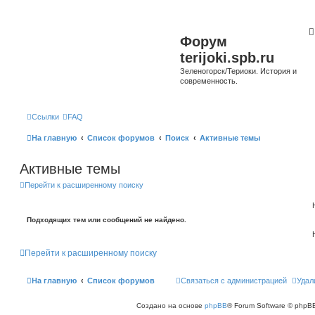
Форум
terijoki.spb.ru
Зеленогорск/Териоки. История и
современность.
Ссылки
FAQ
На главную
Список форумов
Поиск
Активные темы
Активные темы
Перейти к расширенному поиску
Подходящих тем или сообщений не найдено.
Перейти к расширенному поиску
На главную
Список форумов
Связаться с администрацией
Удал
Создано на основе
phpBB
® Forum Software © phpBB