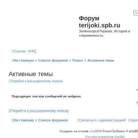
Форум
terijoki.spb.ru
Зеленогорск/Териоки. История и
современность.
Ссылки
FAQ
На главную
Список форумов
Поиск
Активные темы
Активные темы
Перейти к расширенному поиску
Подходящих тем или сообщений не найдено.
Перейти к расширенному поиску
На главную
Список форумов
Связаться с администрацией
Удал
Создано на основе
phpBB
® Forum Software © phpBB
Русская поддержка phpBB