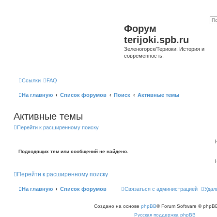
Форум
terijoki.spb.ru
Зеленогорск/Териоки. История и
современность.
Ссылки
FAQ
На главную
Список форумов
Поиск
Активные темы
Активные темы
Перейти к расширенному поиску
Подходящих тем или сообщений не найдено.
Перейти к расширенному поиску
На главную
Список форумов
Связаться с администрацией
Удал
Создано на основе
phpBB
® Forum Software © phpBB
Русская поддержка phpBB