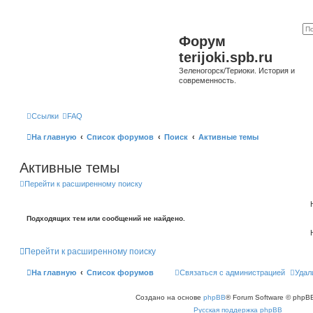
Форум
terijoki.spb.ru
Зеленогорск/Териоки. История и
современность.
Ссылки
FAQ
На главную
Список форумов
Поиск
Активные темы
Активные темы
Перейти к расширенному поиску
Подходящих тем или сообщений не найдено.
Перейти к расширенному поиску
На главную
Список форумов
Связаться с администрацией
Удал
Создано на основе
phpBB
® Forum Software © phpBB
Русская поддержка phpBB