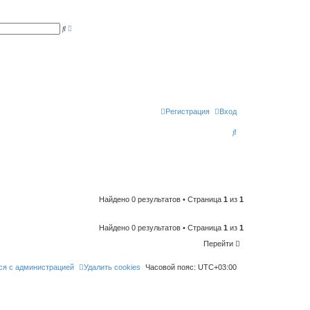
Р
П
а
о
с
и
ш
с
и
к
р
е
н
н
ы
й
п
Регистрация
Вход
о
и
П
с
к
о
и
с
к
Найдено 0 результатов • Страница
1
из
1
Найдено 0 результатов • Страница
1
из
1
Перейти
ся с администрацией
Удалить cookies
Часовой пояс:
UTC+03:00