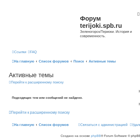
Форум
terijoki.spb.ru
Зеленогорск/Териоки. История и
современность.
Ссылки
FAQ
На главную
Список форумов
Поиск
Активные темы
Активные темы
Перейти к расширенному поиску
Подходящих тем или сообщений не найдено.
Перейти к расширенному поиску
На главную
Список форумов
Связаться с администрацией
Удал
Создано на основе
phpBB
® Forum Software © phpBB