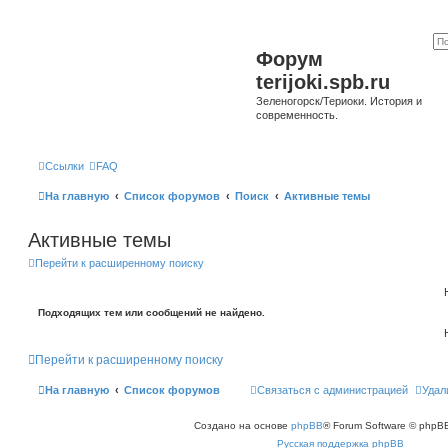
Форум
terijoki.spb.ru
Зеленогорск/Териоки. История и
современность.
Ссылки
FAQ
На главную
Список форумов
Поиск
Активные темы
Активные темы
Перейти к расширенному поиску
Подходящих тем или сообщений не найдено.
Перейти к расширенному поиску
На главную
Список форумов
Связаться с администрацией
Удал
Создано на основе
phpBB
® Forum Software © phpBB
Русская поддержка phpBB