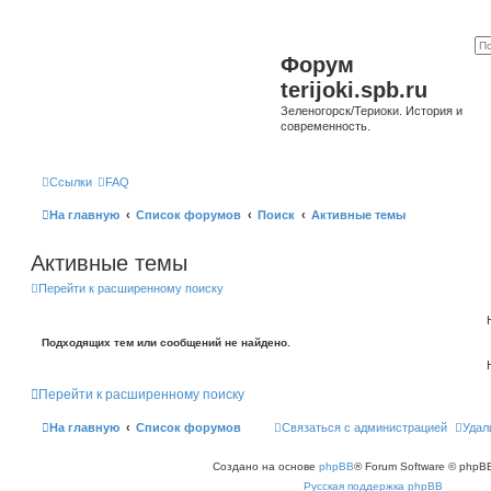
Форум
terijoki.spb.ru
Зеленогорск/Териоки. История и
современность.
Ссылки
FAQ
На главную
Список форумов
Поиск
Активные темы
Активные темы
Перейти к расширенному поиску
Подходящих тем или сообщений не найдено.
Перейти к расширенному поиску
На главную
Список форумов
Связаться с администрацией
Удал
Создано на основе
phpBB
® Forum Software © phpBB
Русская поддержка phpBB