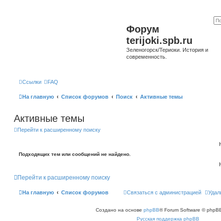
Форум
terijoki.spb.ru
Зеленогорск/Териоки. История и
современность.
Ссылки
FAQ
На главную
Список форумов
Поиск
Активные темы
Активные темы
Перейти к расширенному поиску
Подходящих тем или сообщений не найдено.
Перейти к расширенному поиску
На главную
Список форумов
Связаться с администрацией
Удал
Создано на основе
phpBB
® Forum Software © phpBB
Русская поддержка phpBB