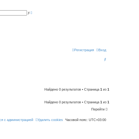
Р
П
а
о
с
и
ш
с
и
к
р
е
н
н
ы
й
п
Регистрация
Вход
о
и
П
с
к
о
и
с
к
Найдено 0 результатов • Страница
1
из
1
Найдено 0 результатов • Страница
1
из
1
Перейти
ся с администрацией
Удалить cookies
Часовой пояс:
UTC+03:00