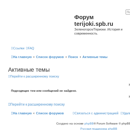
Форум
terijoki.spb.ru
Зеленогорск/Териоки. История и
современность.
Ссылки
FAQ
На главную
Список форумов
Поиск
Активные темы
Активные темы
Перейти к расширенному поиску
Подходящих тем или сообщений не найдено.
Перейти к расширенному поиску
На главную
Список форумов
Связаться с администрацией
Удал
Создано на основе
phpBB
® Forum Software © phpBB
Русская поддержка phpBB