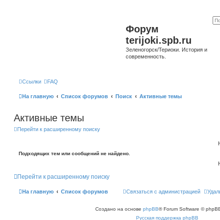
Форум
terijoki.spb.ru
Зеленогорск/Териоки. История и
современность.
Ссылки
FAQ
На главную
Список форумов
Поиск
Активные темы
Активные темы
Перейти к расширенному поиску
Подходящих тем или сообщений не найдено.
Перейти к расширенному поиску
На главную
Список форумов
Связаться с администрацией
Удал
Создано на основе
phpBB
® Forum Software © phpBB
Русская поддержка phpBB