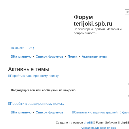
Форум
terijoki.spb.ru
Зеленогорск/Териоки. История и
современность.
Ссылки
FAQ
На главную
Список форумов
Поиск
Активные темы
Активные темы
Перейти к расширенному поиску
Подходящих тем или сообщений не найдено.
Перейти к расширенному поиску
На главную
Список форумов
Связаться с администрацией
Удал
Создано на основе
phpBB
® Forum Software © phpBB
Русская поддержка phpBB