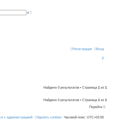
Р
П
а
о
с
и
ш
с
и
к
р
е
н
н
ы
й
п
Регистрация
Вход
о
и
П
с
к
о
и
с
к
Найдено 0 результатов • Страница
1
из
1
Найдено 0 результатов • Страница
1
из
1
Перейти
ся с администрацией
Удалить cookies
Часовой пояс:
UTC+03:00