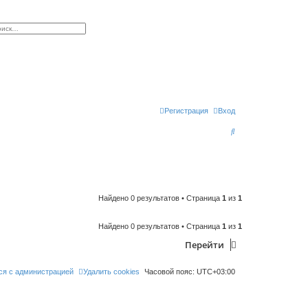
к
сширенный поиск
Регистрация
Вход
П
о
и
с
к
Найдено 0 результатов • Страница
1
из
1
Найдено 0 результатов • Страница
1
из
1
Перейти
ся с администрацией
Удалить cookies
Часовой пояс:
UTC+03:00