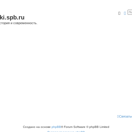
Поис
Ра
ki.spb.ru
стория и современность.
Связать
Создано на основе
phpBB
® Forum Software © phpBB Limited