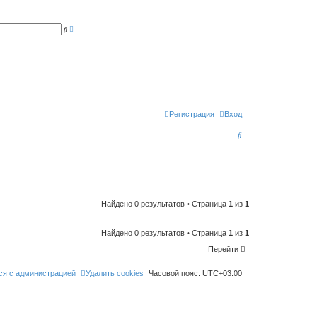
Р
П
а
о
с
и
ш
с
и
к
р
е
н
н
ы
й
п
Регистрация
Вход
о
и
П
с
к
о
и
с
к
Найдено 0 результатов • Страница
1
из
1
Найдено 0 результатов • Страница
1
из
1
Перейти
ся с администрацией
Удалить cookies
Часовой пояс:
UTC+03:00