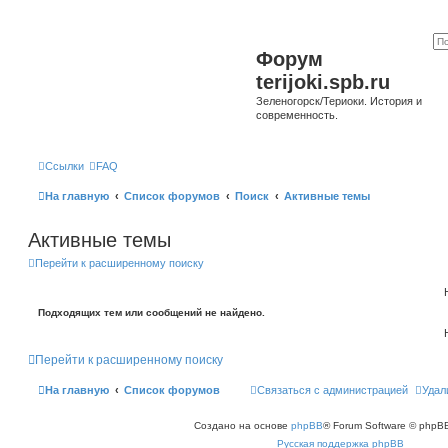
Форум
terijoki.spb.ru
Зеленогорск/Териоки. История и
современность.
Ссылки
FAQ
На главную
Список форумов
Поиск
Активные темы
Активные темы
Перейти к расширенному поиску
Подходящих тем или сообщений не найдено.
Перейти к расширенному поиску
На главную
Список форумов
Связаться с администрацией
Удал
Создано на основе
phpBB
® Forum Software © phpBB
Русская поддержка phpBB