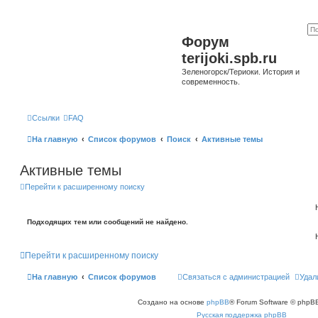
Форум
terijoki.spb.ru
Зеленогорск/Териоки. История и
современность.
Ссылки
FAQ
На главную
Список форумов
Поиск
Активные темы
Активные темы
Перейти к расширенному поиску
Подходящих тем или сообщений не найдено.
Перейти к расширенному поиску
На главную
Список форумов
Связаться с администрацией
Удал
Создано на основе
phpBB
® Forum Software © phpBB
Русская поддержка phpBB