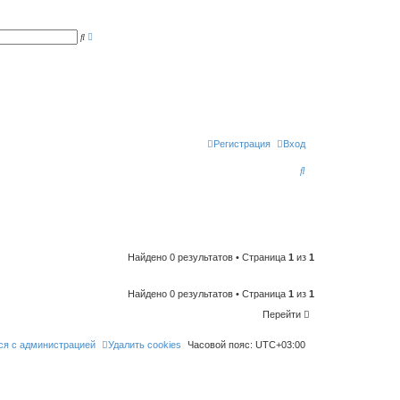
Р
П
а
о
с
и
ш
с
и
к
р
е
н
н
ы
й
п
Регистрация
Вход
о
и
П
с
к
о
и
с
к
Найдено 0 результатов • Страница
1
из
1
Найдено 0 результатов • Страница
1
из
1
Перейти
ся с администрацией
Удалить cookies
Часовой пояс:
UTC+03:00